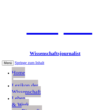
Jean Pütz
Wissenschaftsjournalist
Springe zum Inhalt
Menü
Home
Lexikon der
Wissenschaft
Leben
& Werk