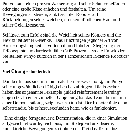
Punyo kann einen großen Wasserkrug auf seine Schulter befördern
oder eine große Kiste anheben und festhalten. Um seine
Bewegungen zu steuern, stützt sich der Roboter auf
Rückmeldungen seiner weichen, druckempfindlichen Haut und
seiner Gelenksensoren.
Schlüssel zum Erfolg sind die Weichheit seines Körpers und die
Flexibilität seiner Gelenke. „Das Hinzufügen jeglicher Art von
Anpassungsfähigkeit ist vorteilhaft und führt zur Steigerung der
Erfolgsquote um durchschnittlich 206 Prozent“, so die Entwickler.
Sie stellten Punyo kürzlich in der Fachzeitschrift „Science Robotics“
vor.
Viel Übung erforderlich
Darüber hinaus sind nur minimale Lernprozesse nötig, um Punyo
seine ungewöhnlichen Fähigkeiten beizubringen. Die Forscher
haben das sogenannte „example-guided reinforcement learning“
eingesetzt. In einer virtuellen Umgebung hat das Team ihm mit nur
einer Demonstration gezeigt, was zu tun ist. Der Roboter übte dann
selbstständig, bis er herausgefunden hatte, wie es funktioniert.
„Eine einzige ferngesteuerte Demonstration, die in einer Simulation
aufgezeichnet wurde, reicht aus, um Strategien für stilisierte,
kontaktreiche Bewegungen zu trainieren“, fügt das Team hinzu.