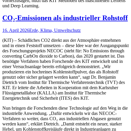
vorherzusagen, nutzt das KIT Methoden des maschinellen Lernens
und Deep Learning.
CO₂-Emissionen als industrieller Rohstoff
16. April 2026
Erde, Klima, Umweltschutz
(KIT) – Schädliches CO2 direkt aus der Atmosphäre entnehmen
und in einen Feststoff umsetzen – diese Idee war der Ausgangspunkt
des Forschungsprojekts NECOC (steht für: No Emissions through
converting CarbOn dioxide to Carbon), das 2020 gestartet ist. Das
benötigte Verfahren haben Forschende des KIT entwickelt und in
einer Versuchsanlage bereits erfolgreich demonstriert. „Wir
produzieren ein hochreines Kohlenstoffpulver, das als Rohstoff
genutzt oder sicher gelagert werden kann“, sagt Dr. Benjamin
Dietrich vom Institut für Thermische Verfahrenstechnik (TVT) des
KIT. Er leitete die Arbeiten in Kooperation mit dem Karlsruher
Flüssigmetalllabor (KALLA) am Institut für Thermische
Energietechnik und Sicherheit (ITES) des KIT.
Nun bringen die Forschenden diese Technologie auf den Weg in die
industrielle Anwendung. „Dafür entwickeln wir das NECOC-
Verfahren so weiter, dass CO₂ aus industriellen Abgasen genutzt
werden kann“, erklärt Dietrich. „Damit entsteht ein neuer, starker
Hebel, um Kohlenstoffkreisläufe direkt in Industrieanlagen zu