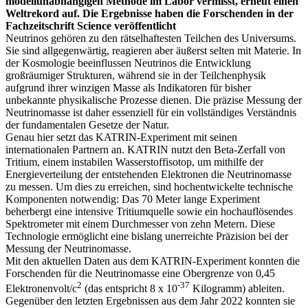
modellunabhängigen Methode im Labor vermisst, erneut einen
Weltrekord auf. Die Ergebnisse haben die Forschenden in der
Fachzeitschrift Science veröffentlicht
Neutrinos gehören zu den rätselhaftesten Teilchen des Universums.
Sie sind allgegenwärtig, reagieren aber äußerst selten mit Materie. In
der Kosmologie beeinflussen Neutrinos die Entwicklung
großräumiger Strukturen, während sie in der Teilchenphysik
aufgrund ihrer winzigen Masse als Indikatoren für bisher
unbekannte physikalische Prozesse dienen. Die präzise Messung der
Neutrinomasse ist daher essenziell für ein vollständiges Verständnis
der fundamentalen Gesetze der Natur.
Genau hier setzt das KATRIN-Experiment mit seinen
internationalen Partnern an. KATRIN nutzt den Beta-Zerfall von
Tritium, einem instabilen Wasserstoffisotop, um mithilfe der
Energieverteilung der entstehenden Elektronen die Neutrinomasse
zu messen. Um dies zu erreichen, sind hochentwickelte technische
Komponenten notwendig: Das 70 Meter lange Experiment
beherbergt eine intensive Tritiumquelle sowie ein hochauflösendes
Spektrometer mit einem Durchmesser von zehn Metern. Diese
Technologie ermöglicht eine bislang unerreichte Präzision bei der
Messung der Neutrinomasse.
Mit den aktuellen Daten aus dem KATRIN-Experiment konnten die
Forschenden für die Neutrinomasse eine Obergrenze von 0,45
2
-37
Elektronenvolt/c
(das entspricht 8 x 10
Kilogramm) ableiten.
Gegenüber den letzten Ergebnissen aus dem Jahr 2022 konnten sie