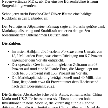
Nebenwertindex MDax ab. Der einstige Börsenliebling ist zum
Sorgenkind geworden.
Schon jetzt strebt Porsche-Chef
Oliver Blume
eine baldige
Rückkehr in den Leitindex an:
Der
Frankfurter Allgemeinen Zeitung
sagte er, Porsche gehöre dank
Marktkapitalisierung und Strahlkraft weiter zu den großen
börsennotierten Unternehmen Deutschlands.
Die Zahlen:
Im ersten Halbjahr 2025 erzielte
Porsche
einen Umsatz von
18,2 Milliarden Euro, was einem Rückgang um 6,7 Prozent
gegenüber dem Vorjahr entspricht.
Der operative Gewinn sank im gleichen Zeitraum um 67
Prozent auf rund eine Milliarde Euro, die Marge liegt nur
noch bei 5,5 Prozent statt 15,7 Prozent im Vorjahr.
Die Marktkapitalisierung beträgt aktuell rund 40 Milliarden
Euro, liegt damit etwa 60 Prozent unter dem Höchststand
nach dem Börsengang 2022.
Die Gründe:
Absatzschwäche bei E-Autos, ein schwacher China-
Markt und US-Zölle belasten massiv. Hinzu kommen hohe
Investitionen in neue Modelle, die kurzfristig auf die Rendite
drücken. Auch die Abhängigkeit von China – über ein Drittel der