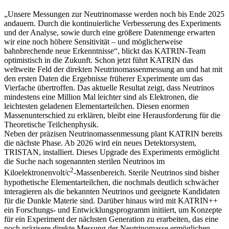
„Unsere Messungen zur Neutrinomasse werden noch bis Ende 2025
andauern. Durch die kontinuierliche Verbesserung des Experiments
und der Analyse, sowie durch eine größere Datenmenge erwarten
wir eine noch höhere Sensitivität – und möglicherweise
bahnbrechende neue Erkenntnisse“, blickt das KATRIN-Team
optimistisch in die Zukunft. Schon jetzt führt KATRIN das
weltweite Feld der direkten Neutrinomassenmessung an und hat mit
den ersten Daten die Ergebnisse früherer Experimente um das
Vierfache übertroffen. Das aktuelle Resultat zeigt, dass Neutrinos
mindestens eine Million Mal leichter sind als Elektronen, die
leichtesten geladenen Elementarteilchen. Diesen enormen
Massenunterschied zu erklären, bleibt eine Herausforderung für die
Theoretische Teilchenphysik.
Neben der präzisen Neutrinomassenmessung plant KATRIN bereits
die nächste Phase. Ab 2026 wird ein neues Detektorsystem,
TRISTAN, installiert. Dieses Upgrade des Experiments ermöglicht
die Suche nach sogenannten sterilen Neutrinos im
2
Kiloelektronenvolt/c
-Massenbereich. Sterile Neutrinos sind bisher
hypothetische Elementarteilchen, die nochmals deutlich schwächer
interagieren als die bekannten Neutrinos und geeignete Kandidaten
für die Dunkle Materie sind. Darüber hinaus wird mit KATRIN++
ein Forschungs- und Entwicklungsprogramm initiiert, um Konzepte
für ein Experiment der nächsten Generation zu erarbeiten, das eine
noch präzisere direkte Messung der Neutrinomasse ermöglichen