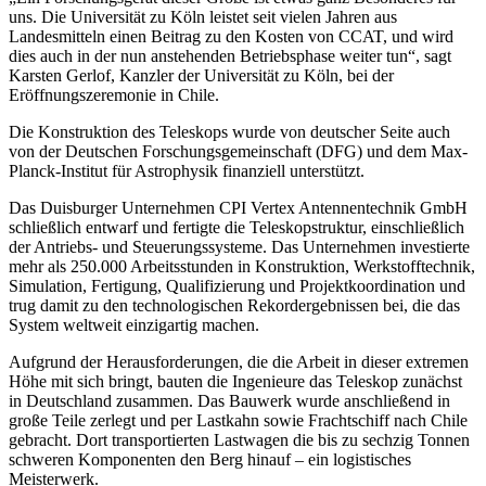
uns. Die Universität zu Köln leistet seit vielen Jahren aus
Landesmitteln einen Beitrag zu den Kosten von CCAT, und wird
dies auch in der nun anstehenden Betriebsphase weiter tun“, sagt
Karsten Gerlof, Kanzler der Universität zu Köln, bei der
Eröffnungszeremonie in Chile.
Die Konstruktion des Teleskops wurde von deutscher Seite auch
von der Deutschen Forschungsgemeinschaft (DFG) und dem Max-
Planck-Institut für Astrophysik finanziell unterstützt.
Das Duisburger Unternehmen CPI Vertex Antennentechnik GmbH
schließlich entwarf und fertigte die Teleskopstruktur, einschließlich
der Antriebs- und Steuerungssysteme. Das Unternehmen investierte
mehr als 250.000 Arbeitsstunden in Konstruktion, Werkstofftechnik,
Simulation, Fertigung, Qualifizierung und Projektkoordination und
trug damit zu den technologischen Rekordergebnissen bei, die das
System weltweit einzigartig machen.
Aufgrund der Herausforderungen, die die Arbeit in dieser extremen
Höhe mit sich bringt, bauten die Ingenieure das Teleskop zunächst
in Deutschland zusammen. Das Bauwerk wurde anschließend in
große Teile zerlegt und per Lastkahn sowie Frachtschiff nach Chile
gebracht. Dort transportierten Lastwagen die bis zu sechzig Tonnen
schweren Komponenten den Berg hinauf – ein logistisches
Meisterwerk.