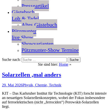
Presseartikel
Gästebuch
Lob & Tadel
Altes Gästebuch
Pützmunter
live Show
Showvarianten
Pützmunter-Show Termine
Suche nach:
Sie sind hier:
Home
»
Solarzellen ‚mal anders
29. Mai 2026
Physik, Chemie, Technik
KIT – Das Karlsruher Institut für Technologie (KIT) forscht intensiv
an neuartigen Solarzellenkonzepten, wobei der Fokus insbesondere
auf ferroelektrischen (nicht „ferrociden“) Perowskit-Solarzellen
liegt.