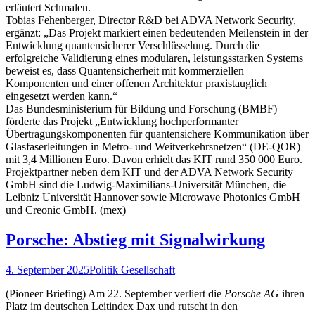
erläutert Schmalen.
Tobias Fehenberger, Director R&D bei ADVA Network Security,
ergänzt: „Das Projekt markiert einen bedeutenden Meilenstein in der
Entwicklung quantensicherer Verschlüsselung. Durch die
erfolgreiche Validierung eines modularen, leistungsstarken Systems
beweist es, dass Quantensicherheit mit kommerziellen
Komponenten und einer offenen Architektur praxistauglich
eingesetzt werden kann.“
Das Bundesministerium für Bildung und Forschung (BMBF)
förderte das Projekt „Entwicklung hochperformanter
Übertragungskomponenten für quantensichere Kommunikation über
Glasfaserleitungen in Metro- und Weitverkehrsnetzen“ (DE-QOR)
mit 3,4 Millionen Euro. Davon erhielt das KIT rund 350 000 Euro.
Projektpartner neben dem KIT und der ADVA Network Security
GmbH sind die Ludwig-Maximilians-Universität München, die
Leibniz Universität Hannover sowie Microwave Photonics GmbH
und Creonic GmbH. (mex)
Porsche: Abstieg mit Signalwirkung
4. September 2025
Politik Gesellschaft
(Pioneer Briefing) Am 22. September verliert die
Porsche AG
ihren
Platz im deutschen Leitindex Dax und rutscht in den