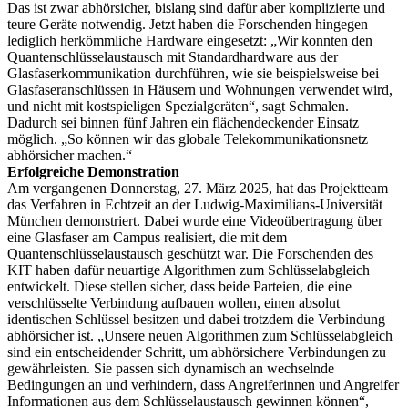
Das ist zwar abhörsicher, bislang sind dafür aber komplizierte und
teure Geräte notwendig. Jetzt haben die Forschenden hingegen
lediglich herkömmliche Hardware eingesetzt: „Wir konnten den
Quantenschlüsselaustausch mit Standardhardware aus der
Glasfaserkommunikation durchführen, wie sie beispielsweise bei
Glasfaseranschlüssen in Häusern und Wohnungen verwendet wird,
und nicht mit kostspieligen Spezialgeräten“, sagt Schmalen.
Dadurch sei binnen fünf Jahren ein flächendeckender Einsatz
möglich. „So können wir das globale Telekommunikationsnetz
abhörsicher machen.“
Erfolgreiche Demonstration
Am vergangenen Donnerstag, 27. März 2025, hat das Projektteam
das Verfahren in Echtzeit an der Ludwig-Maximilians-Universität
München demonstriert. Dabei wurde eine Videoübertragung über
eine Glasfaser am Campus realisiert, die mit dem
Quantenschlüsselaustausch geschützt war. Die Forschenden des
KIT haben dafür neuartige Algorithmen zum Schlüsselabgleich
entwickelt. Diese stellen sicher, dass beide Parteien, die eine
verschlüsselte Verbindung aufbauen wollen, einen absolut
identischen Schlüssel besitzen und dabei trotzdem die Verbindung
abhörsicher ist. „Unsere neuen Algorithmen zum Schlüsselabgleich
sind ein entscheidender Schritt, um abhörsichere Verbindungen zu
gewährleisten. Sie passen sich dynamisch an wechselnde
Bedingungen an und verhindern, dass Angreiferinnen und Angreifer
Informationen aus dem Schlüsselaustausch gewinnen können“,