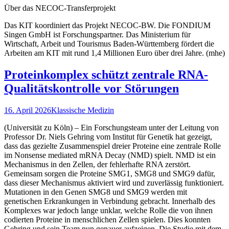
Über das NECOC-Transferprojekt
Das KIT koordiniert das Projekt NECOC-BW. Die FONDIUM
Singen GmbH ist Forschungspartner. Das Ministerium für
Wirtschaft, Arbeit und Tourismus Baden-Württemberg fördert die
Arbeiten am KIT mit rund 1,4 Millionen Euro über drei Jahre. (mhe)
Proteinkomplex schützt zentrale RNA-
Qualitätskontrolle vor Störungen
16. April 2026
Klassische Medizin
(Universität zu Köln) – Ein Forschungsteam unter der Leitung von
Professor Dr. Niels Gehring vom Institut für Genetik hat gezeigt,
dass das gezielte Zusammenspiel dreier Proteine eine zentrale Rolle
im Nonsense mediated mRNA Decay (NMD) spielt. NMD ist ein
Mechanismus in den Zellen, der fehlerhafte RNA zerstört.
Gemeinsam sorgen die Proteine SMG1, SMG8 und SMG9 dafür,
dass dieser Mechanismus aktiviert wird und zuverlässig funktioniert.
Mutationen in den Genen SMG8 und SMG9 werden mit
genetischen Erkrankungen in Verbindung gebracht. Innerhalb des
Komplexes war jedoch lange unklar, welche Rolle die von ihnen
codierten Proteine in menschlichen Zellen spielen. Dies konnten
Gehring und sein Team nun genauer aufzeigen. Die Studie mit dem