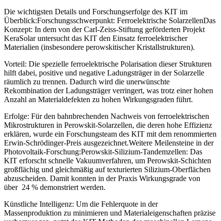
Die wichtigsten Details und Forschungserfolge des KIT im
Überblick:Forschungsschwerpunkt: Ferroelektrische SolarzellenDas
Konzept: In dem von der Carl-Zeiss-Stiftung geförderten Projekt
KeraSolar untersucht das KIT den Einsatz ferroelektrischer
Materialien (insbesondere perowskitischer Kristallstrukturen).
Vorteil: Die spezielle ferroelektrische Polarisation dieser Strukturen
hilft dabei, positive und negative Ladungsträger in der Solarzelle
räumlich zu trennen. Dadurch wird die unerwünschte
Rekombination der Ladungsträger verringert, was trotz einer hohen
Anzahl an Materialdefekten zu hohen Wirkungsgraden führt.
Erfolge: Für den bahnbrechenden Nachweis von ferroelektrischen
Mikrostrukturen in Perowskit-Solarzellen, die deren hohe Effizienz
erklären, wurde ein Forschungsteam des KIT mit dem renommierten
Erwin-Schrödinger-Preis ausgezeichnet.Weitere Meilensteine in der
Photovoltaik-Forschung:Perowskit-Silizium-Tandemzellen: Das
KIT erforscht schnelle Vakuumverfahren, um Perowskit-Schichten
großflächig und gleichmäßig auf texturierten Silizium-Oberflächen
abzuscheiden. Damit konnten in der Praxis Wirkungsgrade von
über 24 % demonstriert werden.
Künstliche Intelligenz: Um die Fehlerquote in der
Massenproduktion zu minimieren und Materialeigenschaften präzise