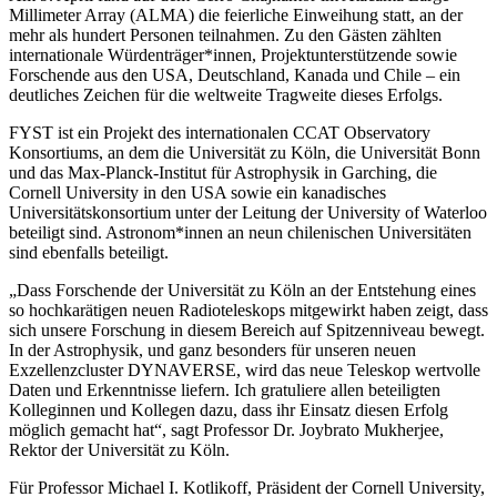
Millimeter Array (ALMA) die feierliche Einweihung statt, an der
mehr als hundert Personen teilnahmen. Zu den Gästen zählten
internationale Würdenträger*innen, Projektunterstützende sowie
Forschende aus den USA, Deutschland, Kanada und Chile – ein
deutliches Zeichen für die weltweite Tragweite dieses Erfolgs.
FYST ist ein Projekt des internationalen CCAT Observatory
Konsortiums, an dem die Universität zu Köln, die Universität Bonn
und das Max-Planck-Institut für Astrophysik in Garching, die
Cornell University in den USA sowie ein kanadisches
Universitätskonsortium unter der Leitung der University of Waterloo
beteiligt sind. Astronom*innen an neun chilenischen Universitäten
sind ebenfalls beteiligt.
„Dass Forschende der Universität zu Köln an der Entstehung eines
so hochkarätigen neuen Radioteleskops mitgewirkt haben zeigt, dass
sich unsere Forschung in diesem Bereich auf Spitzenniveau bewegt.
In der Astrophysik, und ganz besonders für unseren neuen
Exzellenzcluster DYNAVERSE, wird das neue Teleskop wertvolle
Daten und Erkenntnisse liefern. Ich gratuliere allen beteiligten
Kolleginnen und Kollegen dazu, dass ihr Einsatz diesen Erfolg
möglich gemacht hat“, sagt Professor Dr. Joybrato Mukherjee,
Rektor der Universität zu Köln.
Für Professor Michael I. Kotlikoff, Präsident der Cornell University,