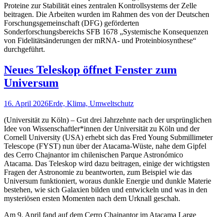
Proteine zur Stabilität eines zentralen Kontrollsystems der Zelle
beitragen. Die Arbeiten wurden im Rahmen des von der Deutschen
Forschungsgemeinschaft (DFG) geförderten
Sonderforschungsbereichs SFB 1678 „Systemische Konsequenzen
von Fidelitätsänderungen der mRNA- und Proteinbiosynthese“
durchgeführt.
Neues Teleskop öffnet Fenster zum
Universum
16. April 2026
Erde, Klima, Umweltschutz
(Universität zu Köln) – Gut drei Jahrzehnte nach der ursprünglichen
Idee von Wissenschaftler*innen der Universität zu Köln und der
Cornell University (USA) erhebt sich das Fred Young Submillimeter
Telescope (FYST) nun über der Atacama-Wüste, nahe dem Gipfel
des Cerro Chajnantor im chilenischen Parque Astronómico
Atacama. Das Teleskop wird dazu beitragen, einige der wichtigsten
Fragen der Astronomie zu beantworten, zum Beispiel wie das
Universum funktioniert, woraus dunkle Energie und dunkle Materie
bestehen, wie sich Galaxien bilden und entwickeln und was in den
mysteriösen ersten Momenten nach dem Urknall geschah.
Am 9. April fand auf dem Cerro Chajnantor im Atacama Large