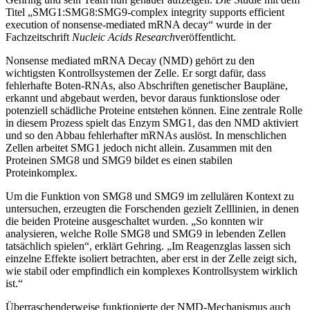
Titel „SMG1:SMG8:SMG9-complex integrity supports efficient
execution of nonsense-mediated mRNA decay“ wurde in der
Fachzeitschrift
Nucleic Acids Research
veröffentlicht.
Nonsense mediated mRNA Decay (NMD) gehört zu den
wichtigsten Kontrollsystemen der Zelle. Er sorgt dafür, dass
fehlerhafte Boten-RNAs, also Abschriften genetischer Baupläne,
erkannt und abgebaut werden, bevor daraus funktionslose oder
potenziell schädliche Proteine entstehen können. Eine zentrale Rolle
in diesem Prozess spielt das Enzym SMG1, das den NMD aktiviert
und so den Abbau fehlerhafter mRNAs auslöst. In menschlichen
Zellen arbeitet SMG1 jedoch nicht allein. Zusammen mit den
Proteinen SMG8 und SMG9 bildet es einen stabilen
Proteinkomplex.
Um die Funktion von SMG8 und SMG9 im zellulären Kontext zu
untersuchen, erzeugten die Forschenden gezielt Zelllinien, in denen
die beiden Proteine ausgeschaltet wurden. „So konnten wir
analysieren, welche Rolle SMG8 und SMG9 in lebenden Zellen
tatsächlich spielen“, erklärt Gehring. „Im Reagenzglas lassen sich
einzelne Effekte isoliert betrachten, aber erst in der Zelle zeigt sich,
wie stabil oder empfindlich ein komplexes Kontrollsystem wirklich
ist.“
Überraschenderweise funktionierte der NMD-Mechanismus auch