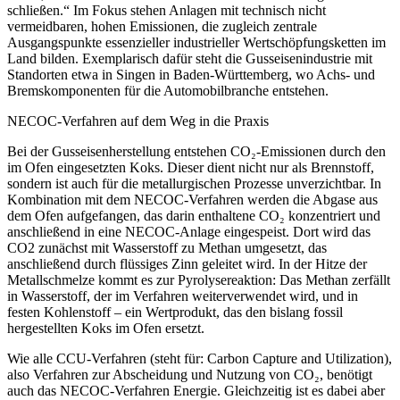
schließen.“ Im Fokus stehen Anlagen mit technisch nicht
vermeidbaren, hohen Emissionen, die zugleich zentrale
Ausgangspunkte essenzieller industrieller Wertschöpfungsketten im
Land bilden. Exemplarisch dafür steht die Gusseisenindustrie mit
Standorten etwa in Singen in Baden-Württemberg, wo Achs- und
Bremskomponenten für die Automobilbranche entstehen.
NECOC-Verfahren auf dem Weg in die Praxis
Bei der Gusseisenherstellung entstehen CO₂-Emissionen durch den
im Ofen eingesetzten Koks. Dieser dient nicht nur als Brennstoff,
sondern ist auch für die metallurgischen Prozesse unverzichtbar. In
Kombination mit dem NECOC-Verfahren werden die Abgase aus
dem Ofen aufgefangen, das darin enthaltene CO₂ konzentriert und
anschließend in eine NECOC-Anlage eingespeist. Dort wird das
CO2 zunächst mit Wasserstoff zu Methan umgesetzt, das
anschließend durch flüssiges Zinn geleitet wird. In der Hitze der
Metallschmelze kommt es zur Pyrolysereaktion: Das Methan zerfällt
in Wasserstoff, der im Verfahren weiterverwendet wird, und in
festen Kohlenstoff – ein Wertprodukt, das den bislang fossil
hergestellten Koks im Ofen ersetzt.
Wie alle CCU-Verfahren (steht für: Carbon Capture and Utilization),
also Verfahren zur Abscheidung und Nutzung von CO₂, benötigt
auch das NECOC-Verfahren Energie. Gleichzeitig ist es dabei aber