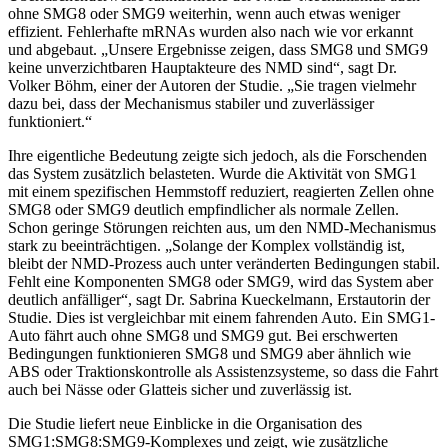
ohne SMG8 oder SMG9 weiterhin, wenn auch etwas weniger
effizient. Fehlerhafte mRNAs wurden also nach wie vor erkannt
und abgebaut. „Unsere Ergebnisse zeigen, dass SMG8 und SMG9
keine unverzichtbaren Hauptakteure des NMD sind“, sagt Dr.
Volker Böhm, einer der Autoren der Studie. „Sie tragen vielmehr
dazu bei, dass der Mechanismus stabiler und zuverlässiger
funktioniert.“
Ihre eigentliche Bedeutung zeigte sich jedoch, als die Forschenden
das System zusätzlich belasteten. Wurde die Aktivität von SMG1
mit einem spezifischen Hemmstoff reduziert, reagierten Zellen ohne
SMG8 oder SMG9 deutlich empfindlicher als normale Zellen.
Schon geringe Störungen reichten aus, um den NMD-Mechanismus
stark zu beeinträchtigen. „Solange der Komplex vollständig ist,
bleibt der NMD-Prozess auch unter veränderten Bedingungen stabil.
Fehlt eine Komponenten SMG8 oder SMG9, wird das System aber
deutlich anfälliger“, sagt Dr. Sabrina Kueckelmann, Erstautorin der
Studie. Dies ist vergleichbar mit einem fahrenden Auto. Ein SMG1-
Auto fährt auch ohne SMG8 und SMG9 gut. Bei erschwerten
Bedingungen funktionieren SMG8 und SMG9 aber ähnlich wie
ABS oder Traktionskontrolle als Assistenzsysteme, so dass die Fahrt
auch bei Nässe oder Glatteis sicher und zuverlässig ist.
Die Studie liefert neue Einblicke in die Organisation des
SMG1:SMG8:SMG9-Komplexes und zeigt, wie zusätzliche