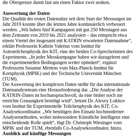
die Obergrenze damit fast um einen Faktor zwei senken.
Auswertung der Daten
Die Qualität der ersten Datensätze seit dem Start der Messungen im
Jahr 2019 konnte über die letzten Jahre kontinuierlich verbessert
werden. „Wir haben fünf Kampagnen mit gut 250 Messtagen aus
dem Zeitraum von 2019 bis 2021 analysiert – das entspricht etwa
einem Viertel der insgesamt mit KATRIN erwarteten Datennahme“,
erklärt Professorin Kathrin Valerius vom Institut für
Astroteilchenphysik des KIT, eine der beiden Co-Sprecherinnen des
Experiments. „In jeder Messkampagne haben wir dazugelernt und
die experimentellen Bedingungen weiter optimiert“, ergänzt
Professorin Susanne Mertens vom Max-Planck-Institut für
Kernphysik (MPIK) und der Technische Universität München
(TUM).
Die Auswertung der komplexen Daten stellte für das internationale
Datenanalyseteam eine Herausforderung dar. „Die Analyse der
KATRIN-Daten ist hochanspruchsvoll, da eine bisher noch nie
erreichte Genauigkeit benötigt wird“, betont Dr. Alexey Lokhov
vom Institut für Experimentelle Teilchenphysik des KIT, Co-
Analysekoordinator. „Wir benötigen den Einsatz hochmoderner
Analysemethoden, wobei insbesondere Künstliche Intelligenz eine
entscheidende Rolle spielt“, fügt Dr. Christoph Wiesinger vom
MPIK und der TUM, ebenfalls Co-Analysekoordinator, hinzu.
Ausblick auf künftige Messungen