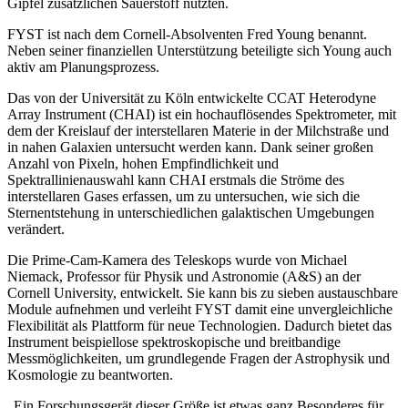
Gipfel zusätzlichen Sauerstoff nutzten.
FYST ist nach dem Cornell-Absolventen Fred Young benannt.
Neben seiner finanziellen Unterstützung beteiligte sich Young auch
aktiv am Planungsprozess.
Das von der Universität zu Köln entwickelte CCAT Heterodyne
Array Instrument (CHAI) ist ein hochauflösendes Spektrometer, mit
dem der Kreislauf der interstellaren Materie in der Milchstraße und
in nahen Galaxien untersucht werden kann. Dank seiner großen
Anzahl von Pixeln, hohen Empfindlichkeit und
Spektrallinienauswahl kann CHAI erstmals die Ströme des
interstellaren Gases erfassen, um zu untersuchen, wie sich die
Sternentstehung in unterschiedlichen galaktischen Umgebungen
verändert.
Die Prime-Cam-Kamera des Teleskops wurde von Michael
Niemack, Professor für Physik und Astronomie (A&S) an der
Cornell University, entwickelt. Sie kann bis zu sieben austauschbare
Module aufnehmen und verleiht FYST damit eine unvergleichliche
Flexibilität als Plattform für neue Technologien. Dadurch bietet das
Instrument beispiellose spektroskopische und breitbandige
Messmöglichkeiten, um grundlegende Fragen der Astrophysik und
Kosmologie zu beantworten.
„Ein Forschungsgerät dieser Größe ist etwas ganz Besonderes für