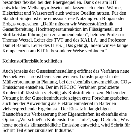
besonders flexibel bei den Energiequellen. Dank der am KIT
entwickelten Methanpyrolysetechnik lassen sich neben Wärme,
Elektrizität und Wasserstoff auch weitere Quellen nutzen. Für den
Standort Singen ist eine emissionsfreie Nutzung von Biogas oder
Erdgas vorgesehen. „Dafür müssen wir Wasserstofftechnik,
Gasaufbereitung, Hochtemperaturreaktion im Flüssigmetall und
Stoffkreislaufführung neu zusammendenken“, betonen Professor
Thomas Wetzel, Leiter des TVT und des KALLA, und Professor
Daniel Banuti, Leiter des ITES. „Das gelingt, indem wir vielfältige
Kompetenzen am KIT in besonderer Weise verbinden.“
Kohlenstoffkreisläufe schließen
Auch jenseits der Gusseisenherstellung eröffnet das Verfahren neue
Perspektiven – so ist bereits ein weiteres Transferprojekt in der
Müllverbrennung in Planung, bei der ebenfalls unvermeidbare CO₂-
Emissionen entstehen. Der im NECOC-Verfahren produzierte
Kohlenstoff lässt sich vielseitig als Rohstoff einsetzen. Neben der
Nutzung in der Gusseisenindustrie zeigen erste Forschungsarbeiten
auch bei der Anwendung als Elektrodenmaterial in Batterien
vielversprechende Ergebnisse. Der Einsatz in langlebigen
Baustoffen zur Verbesserung ihrer Eigenschaften ist ebenfalls eine
Option. „Wir schließen Kohlenstoffkreisläufe“, sagt Dietrich. „Was
heute noch als klimaschädliche Emission entweicht, wird Schritt für
Schritt Teil einer zirkulären Industrie.“