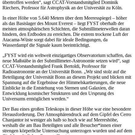
übertroffen werden“, sagt CCAT-Vorstandsmitglied Dominik
Riechers, Professor für Astrophysik an der Universität zu Köln.
In einer Höhe von 5.640 Metern über dem Meeresspiegel – höher
als das Basislager des Mount Everest – liegt FYST oberhalb der
meisten atmosphärischen Schichten, die Submillimeterwellen daran
hindern, den Erdboden zu erreichen. Die extrem trockene Luft der
Atacama-Wüste sorgt dabei für ideale Bedingungen, da
Wasserdampf die Signale kaum beeinträchtigt.
„FYST wird ein weltweit einzigartiges Observatorium schaffen, das
neue Maßstäbe in der Submillimeter-Astronomie setzen wird“, sagt
CCAT-Vorstandsmitglied Frank Bertoldi, Professor für
Radioastronomie an der Universität Bonn. „Wir sind stolz auf die
Beteiligung der Universität Bonn an diesem Projekt und blicken mit
Spannung auf die Ergebnisse der Himmelskartierungen, die neue
Einblicke in die Entstehung von Sternen und Galaxien, die
Entwicklung kosmischer Strukturen und den Ursprung des
Universums ermöglichen werden.“
Der Bau eines großen Teleskops in dieser Höhe war eine besondere
Herausforderung. Der Atmosphärendruck auf dem Gipfel des Cerro
Chanjantor ist weniger als halb so hoch wie auf Meereshöhe,
weshalb die am Bau Beteiligten und alle Besucher*innen einer
strengen körperliche Untersuchung unterzogen wurden und auf dem