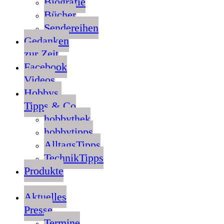
Biografie
Bücher
Sendereihen
Gedanken
zur Zeit
Facebook
Videos
Hobbys,
Tipps & Co
hobbythek
hobbytipps
AlltagsTipps
TechnikTipps
Produkte
Aktuelles
Presse
Termine