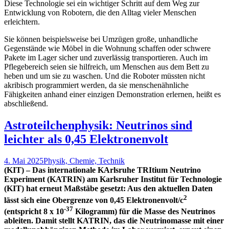
Diese Technologie sei ein wichtiger Schritt auf dem Weg zur
Entwicklung von Robotern, die den Alltag vieler Menschen
erleichtern.
Sie können beispielsweise bei Umzügen große, unhandliche
Gegenstände wie Möbel in die Wohnung schaffen oder schwere
Pakete im Lager sicher und zuverlässig transportieren. Auch im
Pflegebereich seien sie hilfreich, um Menschen aus dem Bett zu
heben und um sie zu waschen. Und die Roboter müssten nicht
akribisch programmiert werden, da sie menschenähnliche
Fähigkeiten anhand einer einzigen Demonstration erlernen, heißt es
abschließend.
Astroteilchenphysik: Neutrinos sind
leichter als 0,45 Elektronenvolt
4. Mai 2025
Physik, Chemie, Technik
(KIT) – Das internationale KArlsruhe TRItium Neutrino
Experiment (KATRIN) am Karlsruher Institut für Technologie
(KIT) hat erneut Maßstäbe gesetzt: Aus den aktuellen Daten
2
lässt sich eine Obergrenze von
0,45 Elektronenvolt/c
-37
(entspricht 8 x 10
Kilogramm) für die Masse des Neutrinos
ableiten. Damit stellt KATRIN, das die Neutrinomasse mit einer