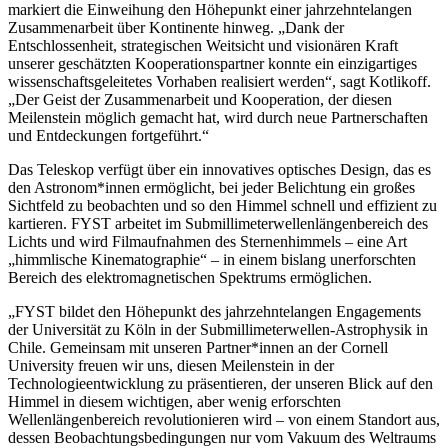
markiert die Einweihung den Höhepunkt einer jahrzehntelangen
Zusammenarbeit über Kontinente hinweg. „Dank der
Entschlossenheit, strategischen Weitsicht und visionären Kraft
unserer geschätzten Kooperationspartner konnte ein einzigartiges
wissenschaftsgeleitetes Vorhaben realisiert werden“, sagt Kotlikoff.
„Der Geist der Zusammenarbeit und Kooperation, der diesen
Meilenstein möglich gemacht hat, wird durch neue Partnerschaften
und Entdeckungen fortgeführt.“
Das Teleskop verfügt über ein innovatives optisches Design, das es
den Astronom*innen ermöglicht, bei jeder Belichtung ein großes
Sichtfeld zu beobachten und so den Himmel schnell und effizient zu
kartieren. FYST arbeitet im Submillimeterwellenlängenbereich des
Lichts und wird Filmaufnahmen des Sternenhimmels – eine Art
„himmlische Kinematographie“ – in einem bislang unerforschten
Bereich des elektromagnetischen Spektrums ermöglichen.
„FYST bildet den Höhepunkt des jahrzehntelangen Engagements
der Universität zu Köln in der Submillimeterwellen-Astrophysik in
Chile. Gemeinsam mit unseren Partner*innen an der Cornell
University freuen wir uns, diesen Meilenstein in der
Technologieentwicklung zu präsentieren, der unseren Blick auf den
Himmel in diesem wichtigen, aber wenig erforschten
Wellenlängenbereich revolutionieren wird – von einem Standort aus,
dessen Beobachtungsbedingungen nur vom Vakuum des Weltraums