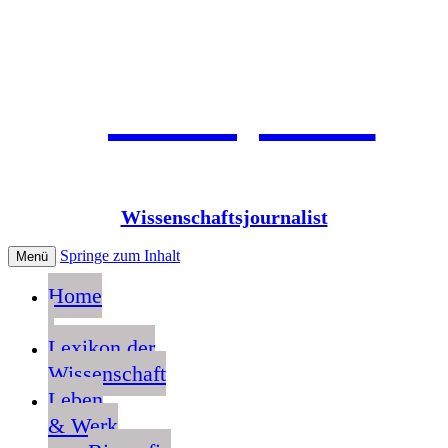
Jean Pütz
Wissenschaftsjournalist
Springe zum Inhalt
Menü
Home
Lexikon der
Wissenschaft
Leben
& Werk