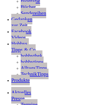
Biografie
Bücher
Sendereihen
Gedanken
zur Zeit
Facebook
Videos
Hobbys,
Tipps & Co
hobbythek
hobbytipps
AlltagsTipps
TechnikTipps
Produkte
Aktuelles
Presse
Termine