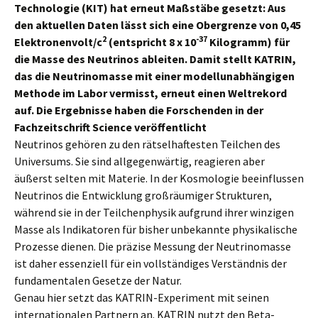
Technologie (KIT) hat erneut Maßstäbe gesetzt: Aus
den aktuellen Daten lässt sich eine Obergrenze von
0,45
2
-37
Elektronenvolt/c
(entspricht 8 x 10
Kilogramm) für
die Masse des Neutrinos ableiten. Damit stellt KATRIN,
das die Neutrinomasse mit einer modellunabhängigen
Methode im Labor vermisst, erneut einen Weltrekord
auf. Die Ergebnisse haben die Forschenden in der
Fachzeitschrift Science veröffentlicht
Neutrinos gehören zu den rätselhaftesten Teilchen des
Universums. Sie sind allgegenwärtig, reagieren aber
äußerst selten mit Materie. In der Kosmologie beeinflussen
Neutrinos die Entwicklung großräumiger Strukturen,
während sie in der Teilchenphysik aufgrund ihrer winzigen
Masse als Indikatoren für bisher unbekannte physikalische
Prozesse dienen. Die präzise Messung der Neutrinomasse
ist daher essenziell für ein vollständiges Verständnis der
fundamentalen Gesetze der Natur.
Genau hier setzt das KATRIN-Experiment mit seinen
internationalen Partnern an. KATRIN nutzt den Beta-