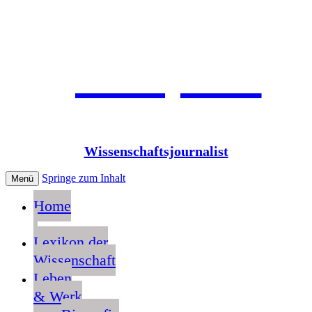
Jean Pütz
Wissenschaftsjournalist
Springe zum Inhalt
Menü
Home
Lexikon der
Wissenschaft
Leben
& Werk