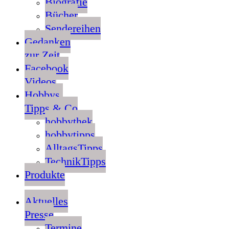
Biografie
Bücher
Sendereihen
Gedanken
zur Zeit
Facebook
Videos
Hobbys,
Tipps & Co
hobbythek
hobbytipps
AlltagsTipps
TechnikTipps
Produkte
Aktuelles
Presse
Termine