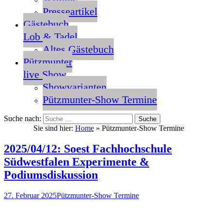
Presseartikel
Gästebuch
Lob & Tadel
Altes Gästebuch
Pützmunter
live Show
Showvarianten
Pützmunter-Show Termine
Suche nach:
Sie sind hier:
Home
»
Pützmunter-Show Termine
2025/04/12: Soest Fachhochschule
Südwestfalen Experimente &
Podiumsdiskussion
27. Februar 2025
Pützmunter-Show Termine