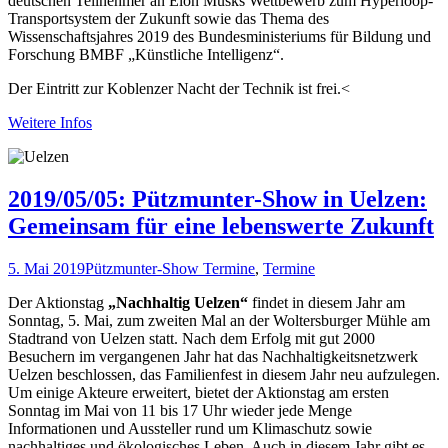
deutschen Teilnehmer an Elon Musks Wettbewerb zum Hyperloop-
Transportsystem der Zukunft sowie das Thema des
Wissenschaftsjahres 2019 des Bundesministeriums für Bildung und
Forschung BMBF „Künstliche Intelligenz“.
Der Eintritt zur Koblenzer Nacht der Technik ist frei.<
Weitere Infos
2019/05/05: Pützmunter-Show in Uelzen:
Gemeinsam für eine lebenswerte Zukunft
5. Mai 2019
Pützmunter-Show Termine
,
Termine
Der Aktionstag
„Nachhaltig Uelzen“
findet in diesem Jahr am
Sonntag, 5. Mai, zum zweiten Mal an der Woltersburger Mühle am
Stadtrand von Uelzen statt. Nach dem Erfolg mit gut 2000
Besuchern im vergangenen Jahr hat das Nachhaltigkeitsnetzwerk
Uelzen beschlossen, das Familienfest in diesem Jahr neu aufzulegen.
Um einige Akteure erweitert, bietet der Aktionstag am ersten
Sonntag im Mai von 11 bis 17 Uhr wieder jede Menge
Informationen und Aussteller rund um Klimaschutz sowie
nachhaltiges und ökologisches Leben. Auch in diesem Jahr gibt es