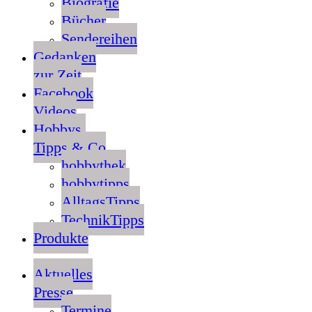
Biografie
Bücher
Sendereihen
Gedanken
zur Zeit
Facebook
Videos
Hobbys,
Tipps & Co
hobbythek
hobbytipps
AlltagsTipps
TechnikTipps
Produkte
Aktuelles
Presse
Termine