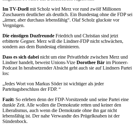
Im TV-Duell
mit Scholz wird Merz vor rund zwölf Millionen
Zuschauern deutlicher als deutlich. Ein Bundestag ohne die FDP sei
„ärmer, aber durchaus lebensfähig“. Olaf Scholz gluckste vor
Vergnügen.
Die einstigen Duzfreunde
Friedrich und Christian sind jetzt
erbitterte Gegner. Merz will die Lindner-FDP nicht schwächen,
sondern aus dem Bundestag eliminieren.
Dass es sich dabei
nicht um eine Privatfehde zwischen Merz und
Lindner handelt, beweist Unions-Vize
Dorothee Bär
im Pioneer-
Podcast In herabsetzender Absicht geht auch sie auf Lindners Partei
los:
„Jedes Wort von Markus Söder ist wichtiger als jeder
Parteitagsbeschluss der FDP. “
Fazit:
So erleben denn der FDP-Vorsitzende und seine Partei eine
dunkle Zeit. Alle wollen die Demokratie retten und keiner den
Liberalismus, auch wenn die Demokratie ohne ihn gar nicht
lebensfähig ist. Der nahe Verwandte des Prügelknaben ist der
Sündenbock.