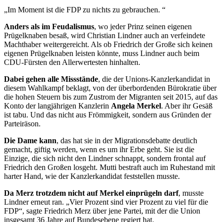
„Im Moment ist die FDP zu nichts zu gebrauchen. “
Anders als im Feudalismus
, wo jeder Prinz seinen eigenen
Prügelknaben besaß, wird Christian Lindner auch an verfeindete
Machthaber weitergereicht. Als ob Friedrich der Große sich keinen
eigenen Prügelknaben leisten könnte, muss Lindner auch beim
CDU-Fürsten den Allerwertesten hinhalten.
Dabei gehen alle Missstände
, die der Unions-Kanzlerkandidat in
diesem Wahlkampf beklagt, von der überbordenden Bürokratie über
die hohen Steuern bis zum Zustrom der Migranten seit 2015, auf das
Konto der langjährigen Kanzlerin
Angela Merkel
. Aber ihr Gesäß
ist tabu. Und das nicht aus Frömmigkeit, sondern aus Gründen der
Parteiräson.
Die Dame kann
, das hat sie in der Migrationsdebatte deutlich
gemacht, giftig werden, wenn es um ihr Erbe geht. Sie ist die
Einzige, die sich nicht den Lindner schnappt, sondern frontal auf
Friedrich den Großen losgeht. Mutti bestraft auch im Ruhestand mit
harter Hand, wie der Kanzlerkandidat feststellen musste.
Da Merz trotzdem nicht auf Merkel einprügeln darf
, musste
Lindner erneut ran. „Vier Prozent sind vier Prozent zu viel für die
FDP“, sagte Friedrich Merz über jene Partei, mit der die Union
insgesamt 36 Jahre auf Bundesebene regiert hat.