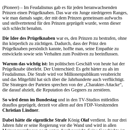
(Pioneer) – Im Feudalismus gab es für jeden heranwachsenden
Prinzen einen Prügelknaben. Das war ein Junge niedrigeren Ranges,
wie man damals sagte, der mit dem Prinzen gemeinsam aufwuchs
und stellvertretend für den Prinzen geprügelt wurde, wenn dieser
sich schlecht benahm.
Die Idee des Prügelknaben
war es, den Prinzen zu bestrafen, ohne
ihn körperlich zu züchtigen. Dadurch, dass der Prinz den
Prügelknaben persönlich kannte, hoffte man, seine Empathie zu
entwickeln sowie sein Verhalten zum Positiven zu beeinflussen.
Warum das wichtig ist:
Im politischen Geschäft von heute hat der
Prügelknabe überlebt. Der Unterschied: Es geht härter zu als im
Feudalismus. Die Strafe wird vor Millionenpublikum verabreicht
und das Mitgefühl hat sich über die Jahrhunderte auch verflüchtigt.
Die Strategen der Parteien sprechen von der „Charakter-Attacke“,
die darauf abzielt, die Reputation des Gegners zu zerstören.
So wird denn im Bundestag
und in den TV-Studios mitleidlos
drauflos geprügelt, derzeit vor allem auf den FDP-Vorsitzenden
Christian Lindner
.
Dabei hätte die eigentliche Strafe
König
Olaf
verdient. In nur drei
Jahren fuhr er seine Regierung vor die Wand und wird in allen