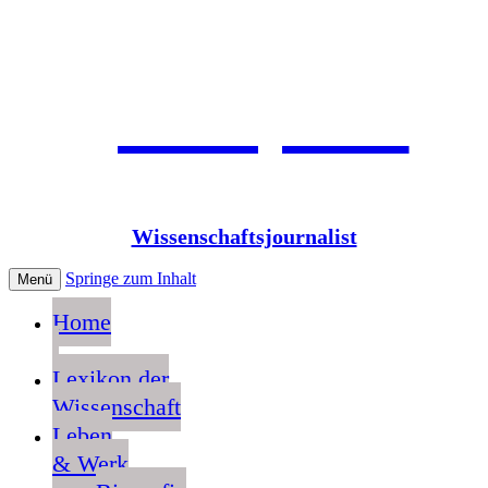
Jean Pütz
Wissenschaftsjournalist
Springe zum Inhalt
Menü
Home
Lexikon der
Wissenschaft
Leben
& Werk