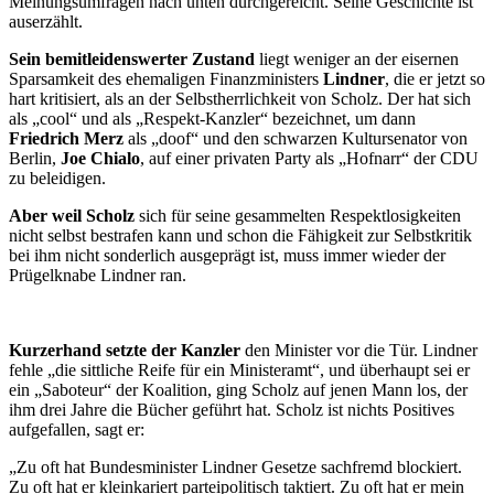
Meinungsumfragen nach unten durchgereicht. Seine Geschichte ist
auserzählt.
Sein bemitleidenswerter Zustand
liegt weniger an der eisernen
Sparsamkeit des ehemaligen Finanzministers
Lindner
, die er jetzt so
hart kritisiert, als an der Selbstherrlichkeit von Scholz. Der hat sich
als „cool“ und als „Respekt-Kanzler“ bezeichnet, um dann
Friedrich Merz
als „doof“ und den schwarzen Kultursenator von
Berlin,
Joe
Chialo
, auf einer privaten Party als „Hofnarr“ der CDU
zu beleidigen.
Aber weil Scholz
sich für seine gesammelten Respektlosigkeiten
nicht selbst bestrafen kann und schon die Fähigkeit zur Selbstkritik
bei ihm nicht sonderlich ausgeprägt ist, muss immer wieder der
Prügelknabe Lindner ran.
Kurzerhand setzte der Kanzler
den Minister vor die Tür. Lindner
fehle „die sittliche Reife für ein Ministeramt“, und überhaupt sei er
ein „Saboteur“ der Koalition, ging Scholz auf jenen Mann los, der
ihm drei Jahre die Bücher geführt hat. Scholz ist nichts Positives
aufgefallen, sagt er:
„Zu oft hat Bundesminister Lindner Gesetze sachfremd blockiert.
Zu oft hat er kleinkariert parteipolitisch taktiert. Zu oft hat er mein