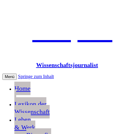
Jean Pütz
Wissenschaftsjournalist
Springe zum Inhalt
Menü
Home
Lexikon der
Wissenschaft
Leben
& Werk