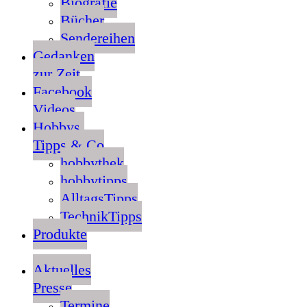
Biografie
Bücher
Sendereihen
Gedanken
zur Zeit
Facebook
Videos
Hobbys,
Tipps & Co
hobbythek
hobbytipps
AlltagsTipps
TechnikTipps
Produkte
Aktuelles
Presse
Termine