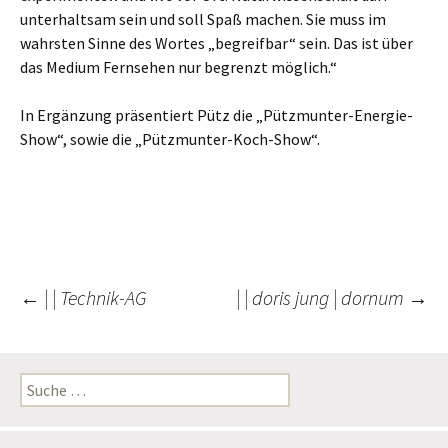
unterhaltsam sein und soll Spaß machen. Sie muss im
wahrsten Sinne des Wortes „begreifbar“ sein. Das ist über
das Medium Fernsehen nur begrenzt möglich.“
In Ergänzung präsentiert Pütz die „Pützmunter-Energie-
Show“, sowie die „Pützmunter-Koch-Show“.
←
| | Technik-AG
| | doris jung | dornum
→
Beitrags-
Navigation
S
u
c