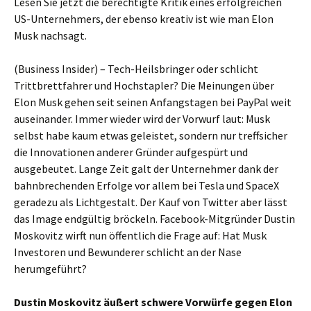
Lesen Sie jetzt die berechtigte Kritik eines erfolgreichen
US-Unternehmers, der ebenso kreativ ist wie man Elon
Musk nachsagt.
(Business Insider) – Tech-Heilsbringer oder schlicht
Trittbrettfahrer und Hochstapler? Die Meinungen über
Elon Musk gehen seit seinen Anfangstagen bei PayPal weit
auseinander. Immer wieder wird der Vorwurf laut: Musk
selbst habe kaum etwas geleistet, sondern nur treffsicher
die Innovationen anderer Gründer aufgespürt und
ausgebeutet. Lange Zeit galt der Unternehmer dank der
bahnbrechenden Erfolge vor allem bei Tesla und SpaceX
geradezu als Lichtgestalt. Der Kauf von Twitter aber lässt
das Image endgültig bröckeln. Facebook-Mitgründer Dustin
Moskovitz wirft nun öffentlich die Frage auf: Hat Musk
Investoren und Bewunderer schlicht an der Nase
herumgeführt?
Dustin Moskovitz äußert schwere Vorwürfe gegen Elon