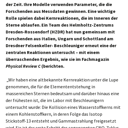
der Zeit. Ihre Modelle verwenden Parameter, die die
Forschenden aus Messdaten gewinnen. Eine wichtige
Rolle spielen dabei Kernreaktionen, die im Inneren der
Sterne ablaufen. Ein Team des Helmholtz-Zentrums
Dresden-Rossendorf (HZDR) hat nun gemeinsam mit
Forschenden aus Italien, Ungarn und Schottland am
Dresdner Felsenkeller- Beschleuniger erneut eine der
zentralen Reaktionen untersucht – mit einem
überraschenden Ergebnis, wie sie im Fachmagazin
Physical Review C
(berichten.
„Wir haben eine altbekannte Kernreaktion unter die Lupe
genommen, die für die Elemententstehung in
massereichen Sternen bedeutsam und darüber hinaus eine
der frühesten ist, die im Labor mit Beschleunigern
untersucht wurde: Die Kollision eines Wasserstoffkerns mit
einem Kohlenstoffkern, in deren Folge das Isotop
Stickstoff-13 entsteht und Gammastrahlung freigesetzt
wird. Sie ist der erste Schritt des sogenannten CNO-Zyklus,