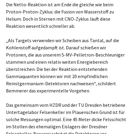
Die Netto-Reaktion ist am Ende die gleiche wie beim
Proton-Proton-Zyklus: die Fusion von Wasserstoff zu
Helium. Doch in Sternen mit CNO-Zyklus läuft diese
Reaktion wesentlich schneller ab.
„Als Targets verwenden wir Scheiben aus Tantal, auf die
Kohlenstoff aufgedampft ist. Darauf schießen wir
Protonen, die aus unserem 5-MV-Pelletron-Beschleuniger
stammen und einen relativ weiten Energiebereich
überstreichen. Die bei der Reaktion entstehenden
Gammaquanten können wir mit 20 empfindlichen
Reinstgermanium-Detektoren nachweisen“, schildert
Bemmerer das experimentelle Vorgehen.
Das gemeinsam vom HZDR und der TU Dresden betriebene
Untertagelabor Felsenkeller im Plauenschen Grund ist für
solche Messungen optimal. Eine 45 Meter dicke Felsschicht
im Stollen des ehemaligen Eislagers der Dresdner
Felsenkeller-Brauerei schützt die Detektoren vor