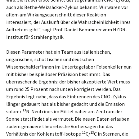
auch als Bethe-Weizsäcker-Zyklus bekannt. Wir waren vor
allem am Wirkungsquerschnitt dieser Reaktion
interessiert, der Auskunft über die Wahrscheinlichkeit ihres
Auftretens gibt“, sagt Prof. Daniel Bemmerer vom HZDR-
Institut für Strahlenphysik.
Diesen Parameter hat ein Team aus italienischen,
ungarischen, schottischen und deutschen
Wissenschaftler*innen im Untertagelabor Felsenkeller nun
mit bisher beispielloser Präzision bestimmt. Das
überraschende Ergebnis: der bisher akzeptierte Wert muss
um rund 25 Prozent nach unten korrigiert werden. Das
Ergebnis legt nahe, dass das Einbrennen des CNO-Zyklus
länger gedauert hat als bisher gedacht und die Emission
13
solarer
N-Neutrinos im Mittel näher am Zentrum der
Sonne stattfindet als vermutet. Die neuen Daten erlauben
zudem genauere theoretische Vorhersagen für das
12
13
Verhältnis der Kohlenstoff-Isotope
C/
C in Sternen, die