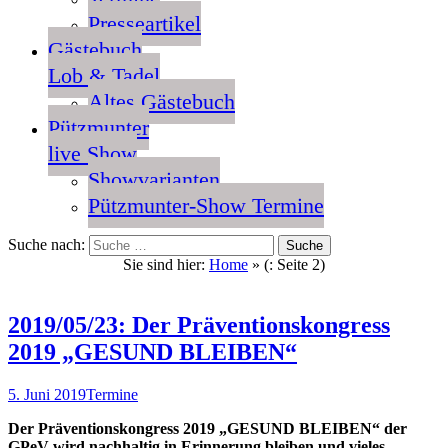
Presseartikel
Gästebuch
Lob & Tadel
Altes Gästebuch
Pützmunter
live Show
Showvarianten
Pützmunter-Show Termine
Suche nach:
Sie sind hier:
Home
» (: Seite 2)
2019/05/23: Der Präventionskongress
2019 „GESUND BLEIBEN“
5. Juni 2019
Termine
Der Präventionskongress 2019 „GESUND BLEIBEN“ der
GPeV wird nachhaltig in Erinnerung bleiben und vieles