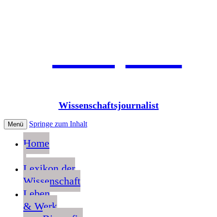
Jean Pütz
Wissenschaftsjournalist
Springe zum Inhalt
Menü
Home
Lexikon der
Wissenschaft
Leben
& Werk