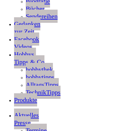
Biografie
Bücher
Sendereihen
Gedanken
zur Zeit
Facebook
Videos
Hobbys,
Tipps & Co
hobbythek
hobbytipps
AlltagsTipps
TechnikTipps
Produkte
Aktuelles
Presse
Termine