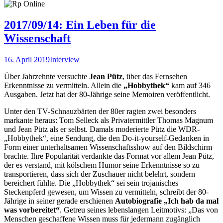
2017/09/14: Ein Leben für die
Wissenschaft
16. April 2019
Interview
Über Jahrzehnte versuchte
Jean Pütz
, über das Fernsehen
Erkenntnisse zu vermitteln. Allein die
„Hobbythek“
kam auf 346
Ausgaben. Jetzt hat der 80-Jährige seine Memoiren veröffentlicht.
Unter den TV-Schnauzbärten der 80er ragten zwei besonders
markante heraus: Tom Selleck als Privatermittler Thomas Magnum
und Jean Pütz als er selbst. Damals moderierte Pütz die WDR-
„Hobbythek“, eine Sendung, die den Do-it-yourself-Gedanken in
Form einer unterhaltsamen Wissenschaftsshow auf den Bildschirm
brachte. Ihre Popularität verdankte das Format vor allem Jean Pütz,
der es verstand, mit kölschem Humor seine Erkenntnisse so zu
transportieren, dass sich der Zuschauer nicht belehrt, sondern
bereichert fühlte. Die „Hobbythek“ sei sein trojanisches
Steckenpferd gewesen, um Wissen zu vermitteln, schreibt der 80-
Jährige in seiner gerade erschienen
Autobiografie „Ich hab da mal
was vorbereitet“
. Getreu seines lebenslangen Leitmotivs: „Das von
Menschen geschaffene Wissen muss für jedermann zugänglich