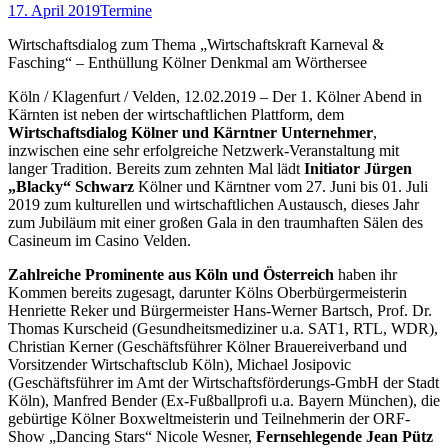
17. April 2019
Termine
Wirtschaftsdialog zum Thema „Wirtschaftskraft Karneval &
Fasching“ – Enthüllung Kölner Denkmal am Wörthersee
Köln / Klagenfurt / Velden, 12.02.2019 – Der 1. Kölner Abend in
Kärnten ist neben der wirtschaftlichen Plattform, dem
Wirtschaftsdialog Kölner und Kärntner Unternehmer
,
inzwischen eine sehr erfolgreiche Netzwerk-Veranstaltung mit
langer Tradition. Bereits zum zehnten Mal lädt
Initiator Jürgen
„Blacky“ Schwarz
Kölner und Kärntner vom 27. Juni bis 01. Juli
2019 zum kulturellen und wirtschaftlichen Austausch, dieses Jahr
zum Jubiläum mit einer großen Gala in den traumhaften Sälen des
Casineum im Casino Velden.
Zahlreiche Prominente aus Köln und Österreich
haben ihr
Kommen bereits zugesagt, darunter Kölns Oberbürgermeisterin
Henriette Reker und Bürgermeister Hans-Werner Bartsch, Prof. Dr.
Thomas Kurscheid (Gesundheitsmediziner u.a. SAT1, RTL, WDR),
Christian Kerner (Geschäftsführer Kölner Brauereiverband und
Vorsitzender Wirtschaftsclub Köln), Michael Josipovic
(Geschäftsführer im Amt der Wirtschaftsförderungs-GmbH der Stadt
Köln), Manfred Bender (Ex-Fußballprofi u.a. Bayern München), die
gebürtige Kölner Boxweltmeisterin und Teilnehmerin der ORF-
Show „Dancing Stars“ Nicole Wesner,
Fernsehlegende Jean Pütz