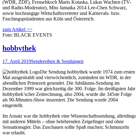
(WDR, ZDF), Fernsehkoch Mario Kotaska, Lukas Wachten (TV-
und Radio-Moderator), Miss Jamaika 2014 Lee-Chen Schwarz,
sowie hochrangige Wirtschaftsvertreter und Karnevals- bzw.
Faschingspräsidenten aus Köln und Österreich.
zum Artikel >>
Foto: BLACK EVENTS
hobbythek
17. April 2019
Sendereihen & Sendungen
Die Sendung hobbythek wurde 1974 zum ersten
Mal ausgestrahlt und vierwöchentlich, zumindest im WDR, in der
abendlichen Primezeit gesendet. Die Jubiläums-Sendung im
Dezember 1999 war gleichzeitig die 300. Folge. Im dreißigsten Jahr
hobbythek’scher Zeitrechnung, also 2004, wurde die 345ste Folge
als 90-Minuten-Show inszeniert. Die Sendung wurde 2004
eingestellt.
Im Ansatz war die hobbythek eine Wissenschaftssendung, allerdings
mit anderen Mitteln – ohne belehrenden Zeigefinger und ohne
Sensationsgier. Das Zuschauen sollte Spaß machen; Schmunzeln
war erlaubt.