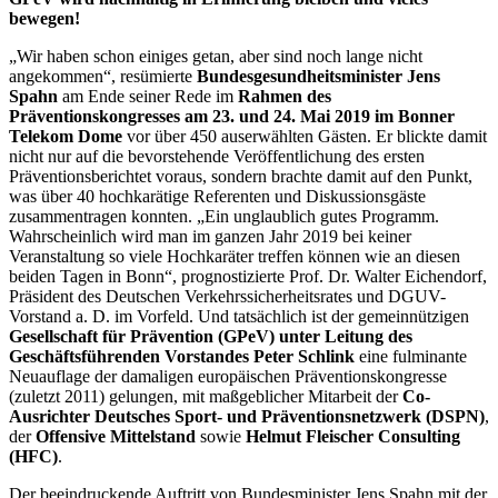
bewegen!
„Wir haben schon einiges getan, aber sind noch lange nicht
angekommen“, resümierte
Bundesgesundheitsminister Jens
Spahn
am Ende seiner Rede im
Rahmen des
Präventionskongresses am 23. und 24. Mai 2019 im Bonner
Telekom Dome
vor über 450 auserwählten Gästen. Er blickte damit
nicht nur auf die bevorstehende Veröffentlichung des ersten
Präventionsberichtet voraus, sondern brachte damit auf den Punkt,
was über 40 hochkarätige Referenten und Diskussionsgäste
zusammentragen konnten. „Ein unglaublich gutes Programm.
Wahrscheinlich wird man im ganzen Jahr 2019 bei keiner
Veranstaltung so viele Hochkaräter treffen können wie an diesen
beiden Tagen in Bonn“, prognostizierte Prof. Dr. Walter Eichendorf,
Präsident des Deutschen Verkehrssicherheitsrates und DGUV-
Vorstand a. D. im Vorfeld. Und tatsächlich ist der gemeinnützigen
Gesellschaft für Prävention (GPeV) unter Leitung des
Geschäftsführenden Vorstandes Peter Schlink
eine fulminante
Neuauflage der damaligen europäischen Präventionskongresse
(zuletzt 2011) gelungen, mit maßgeblicher Mitarbeit der
Co-
Ausrichter Deutsches Sport- und Präventionsnetzwerk (DSPN)
,
der
Offensive Mittelstand
sowie
Helmut Fleischer Consulting
(HFC)
.
Der beeindruckende Auftritt von Bundesminister Jens Spahn mit der