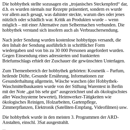
Die hobbythek stellte sozusagen ein „trojanisches Steckenpferd“ dar,
d.h. es wurden niemals nur Rezepte präsentiert, sondern es wurde
vor allem auch gesagt, was dahinter steckte, warum dies oder jenes
nützlich oder schädlich war. Kritik an Produkten wurde – wenn
möglich – mit einer Alternative zum Selbermachen verbunden. Die
hobbythek verstand sich insofern auch als Verbrauchersendung.
Nach jeder Sendung wurden kostenlose hobbytipps versandt, die
den Inhalt der Sendung ausführlich in schriftlicher Form
wiedergaben und von bis zu 30 000 Personen angefordert wurden.
Gegen Einsendung eines adressierten und frankierten
Briefumschlags erhielt der Zuschauer die gewünschten Unterlagen.
Zum Themenbereich der hobbythek gehörten: Kosmetik – Parfum,
heilende Düfte, Gesunde Ernährung, Informationen zur
Gesunderhaltung allgemein, Wäsche waschen (der Hobbythek-
Waschmittelbaukasten wurde von der Stiftung Warentest in Berlin
mit der Note „gut bis sehr gut“ ausgezeichnet und als ökologischstes
aller Waschsysteme bewertet), Heimwerker-Tätigkeiten wie
ökologisches Reinigen, Holzarbeiten, Gartenpflege,
Zimmerpflanzen, Elektronik (Satelliten-Empfang, Videofilmen) usw.
Die hobbythek wurde in den meisten 3. Programmen der ARD-
Anstalten, einschl. 3Sat ausgestrahlt.