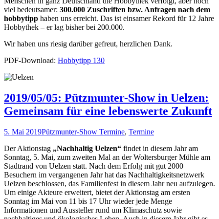
Menschen in ganz Deutschland die Hobbythek verfolgt, aber noch
viel bedeutsamer:
300.000 Zuschriften bzw. Anfragen nach dem
hobbytipp
haben uns erreicht. Das ist einsamer Rekord für 12 Jahre
Hobbythek – er lag bisher bei 200.000.
Wir haben uns riesig darüber gefreut, herzlichen Dank.
PDF-Download:
Hobbytipp 130
2019/05/05: Pützmunter-Show in Uelzen:
Gemeinsam für eine lebenswerte Zukunft
5. Mai 2019
Pützmunter-Show Termine
,
Termine
Der Aktionstag
„Nachhaltig Uelzen“
findet in diesem Jahr am
Sonntag, 5. Mai, zum zweiten Mal an der Woltersburger Mühle am
Stadtrand von Uelzen statt. Nach dem Erfolg mit gut 2000
Besuchern im vergangenen Jahr hat das Nachhaltigkeitsnetzwerk
Uelzen beschlossen, das Familienfest in diesem Jahr neu aufzulegen.
Um einige Akteure erweitert, bietet der Aktionstag am ersten
Sonntag im Mai von 11 bis 17 Uhr wieder jede Menge
Informationen und Aussteller rund um Klimaschutz sowie
nachhaltiges und ökologisches Leben. Auch in diesem Jahr gibt es