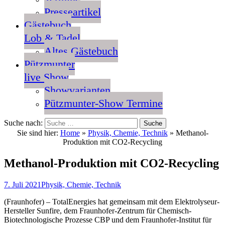
Presseartikel
Gästebuch
Lob & Tadel
Altes Gästebuch
Pützmunter
live Show
Showvarianten
Pützmunter-Show Termine
Suche nach:
Sie sind hier:
Home
»
Physik, Chemie, Technik
»
Methanol-
Produktion mit CO2-Recycling
Methanol-Produktion mit CO2-Recycling
7. Juli 2021
Physik, Chemie, Technik
(Fraunhofer) – TotalEnergies hat gemeinsam mit dem Elektrolyseur-
Hersteller Sunfire, dem Fraunhofer-Zentrum für Chemisch-
Biotechnologische Prozesse CBP und dem Fraunhofer-Institut für