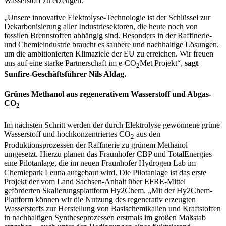
Wasserstoff zu erzeugen.
„Unsere innovative Elektrolyse-Technologie ist der Schlüssel zur
Dekarbonisierung aller Industriesektoren, die heute noch von
fossilen Brennstoffen abhängig sind. Besonders in der Raffinerie-
und Chemieindustrie braucht es saubere und nachhaltige Lösungen,
um die ambitionierten Klimaziele der EU zu erreichen. Wir freuen
uns auf eine starke Partnerschaft im e-CO
Met Projekt“,
sagt
2
Sunfire-Geschäftsführer Nils Aldag.
Grünes Methanol aus regenerativem Wasserstoff und Abgas-
CO
2
Im nächsten Schritt werden der durch Elektrolyse gewonnene grüne
Wasserstoff und hochkonzentriertes CO
aus den
2
Produktionsprozessen der Raffinerie zu grünem Methanol
umgesetzt. Hierzu planen das Fraunhofer CBP und TotalEnergies
eine Pilotanlage, die im neuen Fraunhofer Hydrogen Lab im
Chemiepark Leuna aufgebaut wird. Die Pilotanlage ist das erste
Projekt der vom Land Sachsen-Anhalt über EFRE-Mittel
geförderten Skalierungsplattform Hy2Chem. „Mit der Hy2Chem-
Plattform können wir die Nutzung des regenerativ erzeugten
Wasserstoffs zur Herstellung von Basischemikalien und Kraftstoffen
in nachhaltigen Syntheseprozessen erstmals im großen Maßstab