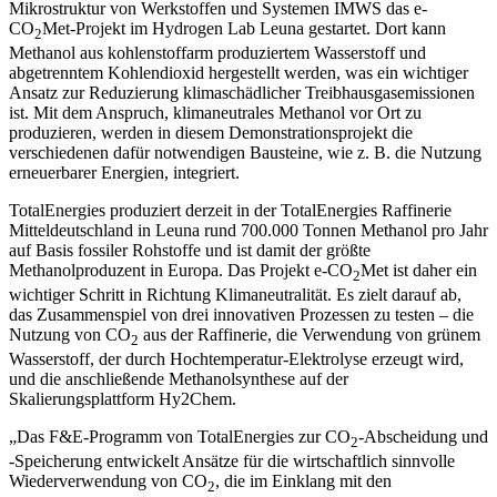
Mikrostruktur von Werkstoffen und Systemen IMWS das e-
CO
Met-Projekt im Hydrogen Lab Leuna gestartet. Dort kann
2
Methanol aus kohlenstoffarm produziertem Wasserstoff und
abgetrenntem Kohlendioxid hergestellt werden, was ein wichtiger
Ansatz zur Reduzierung klimaschädlicher Treibhausgasemissionen
ist. Mit dem Anspruch, klimaneutrales Methanol vor Ort zu
produzieren, werden in diesem Demonstrationsprojekt die
verschiedenen dafür notwendigen Bausteine, wie z. B. die Nutzung
erneuerbarer Energien, integriert.
TotalEnergies produziert derzeit in der TotalEnergies Raffinerie
Mitteldeutschland in Leuna rund 700.000 Tonnen Methanol pro Jahr
auf Basis fossiler Rohstoffe und ist damit der größte
Methanolproduzent in Europa. Das Projekt e-CO
Met ist daher ein
2
wichtiger Schritt in Richtung Klimaneutralität. Es zielt darauf ab,
das Zusammenspiel von drei innovativen Prozessen zu testen – die
Nutzung von CO
aus der Raffinerie, die Verwendung von grünem
2
Wasserstoff, der durch Hochtemperatur-Elektrolyse erzeugt wird,
und die anschließende Methanolsynthese auf der
Skalierungsplattform Hy2Chem.
„Das F&E-Programm von TotalEnergies zur CO
-Abscheidung und
2
-Speicherung entwickelt Ansätze für die wirtschaftlich sinnvolle
Wiederverwendung von CO
, die im Einklang mit den
2