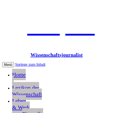
Jean Pütz
Wissenschaftsjournalist
Springe zum Inhalt
Menü
Home
Lexikon der
Wissenschaft
Leben
& Werk