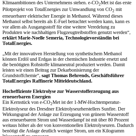
Klimaambitionen des Unternehmens stehen. e-CO
Met ist das erste
2
Pilotprojekt von TotalEnergies zur Umwandlung von CO
mit
2
erneuerbarer elektrischer Energie in Methanol. Während dieses
Methanol selbst bereits als E-Fuel betrachtet werden kann, kann es
vor allem als Ausgangsstoff für eine weitere Veredelung zu
Produkten wie nachhaltigen Flugzeugtreibstoffen genutzt werden“,
erklärt Marie-Noelle Semeria, Technologievorständin bei
TotalEnergies.
„Mit der innovativen Herstellung von synthetischem Methanol
können Erdöl und Erdgas in der chemischen Industrie ersetzt und
die benötigten Rohstoffe klimaneutral produziert werden. Damit
leisten wir einen Beitrag zur Dekarbonisierung der
Grundstoffchemie“,
sagt Thomas Behrends, Geschäftsführer
TotalEnergies Raffinerie Mitteldeutschland.
Hocheffiziente Elektrolyse zur Wasserstofferzeugung aus
erneuerbaren Energien
Ein Kernstück von e-CO
Met ist der 1-MW-Hochtemperatur-
2
Elektrolyseur des Dresdner Elektrolyseurherstellers Sunfire. Der
Wirkungsgrad der Anlage zur Erzeugung von grünem Wasserstoff
aus erneuerbarem Strom und Wasserdampf ist mit über 80 Prozent
weitaus höher als der von konventionellen Elektrolyseuren. Dadurch
benötigt die Anlage deutlich weniger Strom, um ein Kilogramm