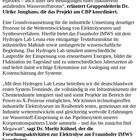
erproben – auch unter den Bedingungen eines fluktuierend
anfallenden Wasserstoffstroms“,
erläutert Gruppenleiterin Dr.
Ulrike Junghans, die das Projekt am CBP koordiniert.
Eine Grundvoraussetzung für die industrielle Umsetzung derartiger
Prozesse ist die Weiterentwicklung von Elektrolyseuren und
Syntheseverfahren. Hierfür bietet das Fraunhofer IMWS mit dem
Hydrogen Lab Leuna eine einzigartige Testinfrastruktur im
industriellen Maßstab sowie umfangreiche wissenschaftliche
Begleitung. Das Hydrogen Lab simuliert unterschiedliche
Lastprofile der Einspeisung von erneuerbaren Energien, bildet die
Fluktuation im Tageslauf und zu unterschiedlichen Jahreszeiten ab
und liefert damit wichtige Erkenntnisse zur Auslegung und zur
Kostenschätzung der Systeme.
„Mit dem Hydrogen Lab Leuna betreiben wir die deutschlandweit
ersten System-Teststände, die vollständig in ein Infrastrukturnetz der
Chemieindustrie integriert sind und somit Projekte im Bereich der
Power-to-X-Prozesse ermöglichen. Wir können technologieoffen
industrielle Elektrolyseure im Realbetrieb testen, gemeinsam mit der
Industrie weiterentwickeln und gleichzeitig wertvolle Erfahrungen
zur Wasserstoff-Einspeisung in das Pipelinesystem unseres
Kooperationspartners Linde sammeln – und das bis zunächst fünf
Megawatt“,
sagt Dr. Moritz Kühnel, der die
Forschungsaktivitäten zur Elektrolyse am Fraunhofer IMWS
koordiniert.