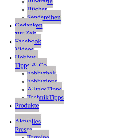
Biografie
Bücher
Sendereihen
Gedanken
zur Zeit
Facebook
Videos
Hobbys,
Tipps & Co
hobbythek
hobbytipps
AlltagsTipps
TechnikTipps
Produkte
Aktuelles
Presse
Termine