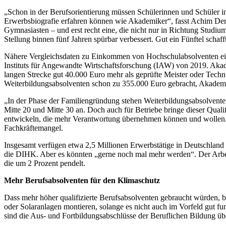
„Schon in der Berufsorientierung müssen Schülerinnen und Schüler in
Erwerbsbiografie erfahren können wie Akademiker“, fasst Achim Derc
Gymnasiasten – und erst recht eine, die nicht nur in Richtung Studi
Stellung binnen fünf Jahren spürbar verbessert. Gut ein Fünftel scha
Nähere Vergleichsdaten zu Einkommen von Hochschulabsolventen einer
Instituts für Angewandte Wirtschaftsforschung (IAW) von 2019. Akad
langen Strecke gut 40.000 Euro mehr als geprüfte Meister oder Techn
Weiterbildungsabsolventen schon zu 355.000 Euro gebracht, Akademike
„In der Phase der Familiengründung stehen Weiterbildungsabsolventen
Mitte 20 und Mitte 30 an. Doch auch für Betriebe bringe dieser Qualif
entwickeln, die mehr Verantwortung übernehmen können und wollen.“ 
Fachkräftemangel.
Insgesamt verfügen etwa 2,5 Millionen Erwerbstätige in Deutschlan
die DIHK. Aber es könnten „gerne noch mal mehr werden“. Der Arbeitsm
die um 2 Prozent pendelt.
Mehr Berufsabsolventen für den Klimaschutz
Dass mehr höher qualifizierte Berufsabsolventen gebraucht würden,
oder Solaranlagen montieren, solange es nicht auch im Vorfeld gut f
sind die Aus- und Fortbildungsabschlüsse der Beruflichen Bildung übe