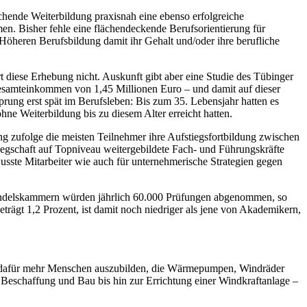
chende Weiterbildung praxisnah eine ebenso erfolgreiche
n. Bisher fehle eine flächendeckende Berufsorientierung für
Höheren Berufsbildung damit ihr Gehalt und/oder ihre berufliche
 diese Erhebung nicht. Auskunft gibt aber eine Studie des Tübinger
Gesamteinkommen von 1,45 Millionen Euro – und damit auf dieser
rung erst spät im Berufsleben: Bis zum 35. Lebensjahr hatten es
e Weiterbildung bis zu diesem Alter erreicht hatten.
g zufolge die meisten Teilnehmer ihre Aufstiegsfortbildung zwischen
Belegschaft auf Topniveau weitergebildete Fach- und Führungskräfte
sste Mitarbeiter wie auch für unternehmerische Strategien gegen
 Handelskammern würden jährlich 60.000 Prüfungen abgenommen, so
trägt 1,2 Prozent, ist damit noch niedriger als jene von Akademikern,
s, dafür mehr Menschen auszubilden, die Wärmepumpen, Windräder
 Beschaffung und Bau bis hin zur Errichtung einer Windkraftanlage –