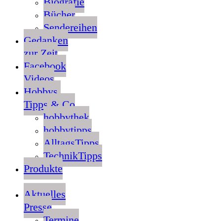
Biografie
Bücher
Sendereihen
Gedanken
zur Zeit
Facebook
Videos
Hobbys,
Tipps & Co
hobbythek
hobbytipps
AlltagsTipps
TechnikTipps
Produkte
Aktuelles
Presse
Termine