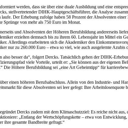
formiert werden, dass sie über eine duale Ausbildung und eine entspre
ks, stellvertretender DIHK-Hauptgeschäftsführer, die Analyse zusamme
um laufe. Der Erhebung zufolge haben 58 Prozent der Absolventen einer 
ffte Sprünge von mehr als 750 Euro im Monat.
seits und Absolventen der Höheren Berufsbildung andererseits liefert
emiker erzielten demnach bis zu ihrem 60. Lebensjahr im Mittel ein 
iker. Allerdings erarbeiteten sich die Akademiker den Einkommensvorsp
r nur zu 260.000 Euro – etwa so viel, wie auch ausgelernte Azubis ohn
 also besser da“, folgert Dercks. Tatsächlich gehen der DIHK-Erhebun
izierungspfad viele Vorteile, urteilt er: „Sie können aus der eigenen 
Die Höhere Berufsbildung sei „eine Art Geheimtipp“ für karrierebewu
d über einen höheren Berufsabschluss. Allein von den Industrie- und
arkt für diese Absolventen sei leer gefegt: Ihre Arbeitslosenquote be
 begründet Dercks zudem mit dem Klimaschutzziel: Es reiche nicht au
unktioniere: „Entlang der Wertschöpfungskette – etwa von Entwicklung,
r ihre gesamte Bandbreite gefragt.“