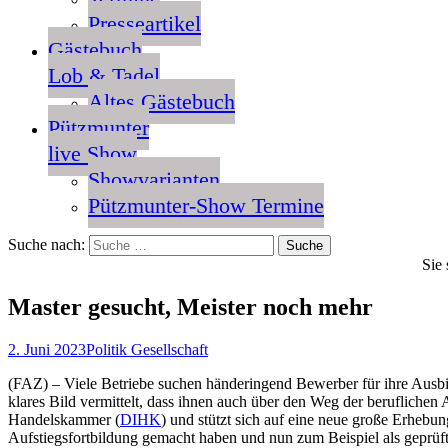
Presseartikel
Gästebuch
Lob & Tadel
Altes Gästebuch
Pützmunter
live Show
Showvarianten
Pützmunter-Show Termine
Suche nach:
Sie 
Master gesucht, Meister noch mehr
2. Juni 2023
Politik Gesellschaft
(FAZ) – Viele Betriebe suchen händeringend Bewerber für ihre Ausb
klares Bild vermittelt, dass ihnen auch über den Weg der beruflichen 
Handelskammer (
DIHK
) und stützt sich auf eine neue große Erheb
Aufstiegsfortbildung gemacht haben und nun zum Beispiel als geprüfte