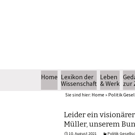
Springe
Home
Lexikon der
Leben
Ged
zum
Wissenschaft
& Werk
zur 
Inhalt
Sie sind hier:
Home
»
Politik Gesel
Biografie
Bücher
Leider ein visionäre
Müller, unserem Bu
Sendereihe
10. August 2021
Politik Gesells