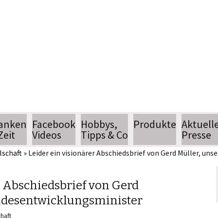
Jean Pütz
Wissenschaftsjournalist
anken
Facebook
Hobbys,
Produkte
Aktuell
Zeit
Videos
Tipps & Co
Presse
lschaft
»
Leider ein visionärer Abschiedsbrief von Gerd Müller, u
hobbythek
Termin
hobbytipps
Pressear
r Abschiedsbrief von Gerd
ndesentwicklungsminister
n
AlltagsTipps
chaft