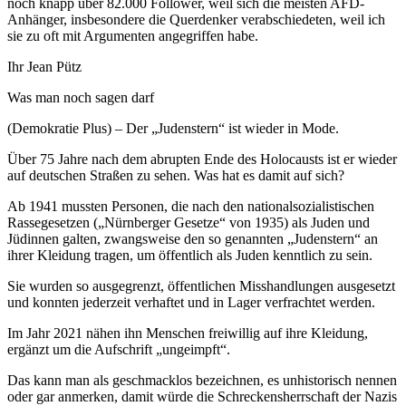
noch knapp über 82.000 Follower, weil sich die meisten AFD-
Anhänger, insbesondere die Querdenker verabschiedeten, weil ich
sie zu oft mit Argumenten angegriffen habe.
Ihr Jean Pütz
Was man noch sagen darf
(Demokratie Plus) – Der „Judenstern“ ist wieder in Mode.
Über 75 Jahre nach dem abrupten Ende des Holocausts ist er wieder
auf deutschen Straßen zu sehen. Was hat es damit auf sich?
Ab 1941 mussten Personen, die nach den nationalsozialistischen
Rassegesetzen („Nürnberger Gesetze“ von 1935) als Juden und
Jüdinnen galten, zwangsweise den so genannten „Judenstern“ an
ihrer Kleidung tragen, um öffentlich als Juden kenntlich zu sein.
Sie wurden so ausgegrenzt, öffentlichen Misshandlungen ausgesetzt
und konnten jederzeit verhaftet und in Lager verfrachtet werden.
Im Jahr 2021 nähen ihn Menschen freiwillig auf ihre Kleidung,
ergänzt um die Aufschrift „ungeimpft“.
Das kann man als geschmacklos bezeichnen, es unhistorisch nennen
oder gar anmerken, damit würde die Schreckensherrschaft der Nazis