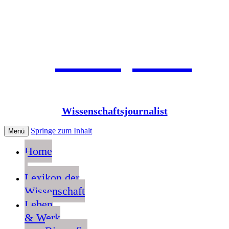
Jean Pütz
Wissenschaftsjournalist
Springe zum Inhalt
Menü
Home
Lexikon der
Wissenschaft
Leben
& Werk