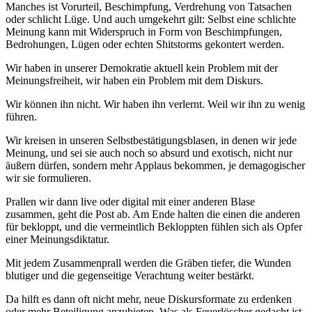
Manches ist Vorurteil, Beschimpfung, Verdrehung von Tatsachen
oder schlicht Lüge. Und auch umgekehrt gilt: Selbst eine schlichte
Meinung kann mit Widerspruch in Form von Beschimpfungen,
Bedrohungen, Lügen oder echten Shitstorms gekontert werden.
Wir haben in unserer Demokratie aktuell kein Problem mit der
Meinungsfreiheit, wir haben ein Problem mit dem Diskurs.
Wir können ihn nicht. Wir haben ihn verlernt. Weil wir ihn zu wenig
führen.
Wir kreisen in unseren Selbstbestätigungsblasen, in denen wir jede
Meinung, und sei sie auch noch so absurd und exotisch, nicht nur
äußern dürfen, sondern mehr Applaus bekommen, je demagogischer
wir sie formulieren.
Prallen wir dann live oder digital mit einer anderen Blase
zusammen, geht die Post ab. Am Ende halten die einen die anderen
für bekloppt, und die vermeintlich Bekloppten fühlen sich als Opfer
einer Meinungsdiktatur.
Mit jedem Zusammenprall werden die Gräben tiefer, die Wunden
blutiger und die gegenseitige Verachtung weiter bestärkt.
Da hilft es dann oft nicht mehr, neue Diskursformate zu erdenken
oder mehr Beteiligung anzubieten. Was als Feuerlöscher gedacht ist,