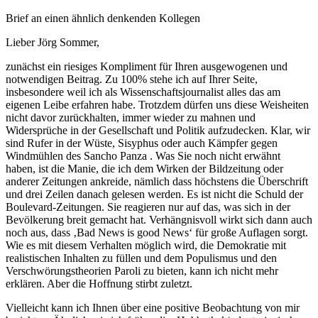
Brief an einen ähnlich denkenden Kollegen
Lieber Jörg Sommer,
zunächst ein riesiges Kompliment für Ihren ausgewogenen und
notwendigen Beitrag. Zu 100% stehe ich auf Ihrer Seite,
insbesondere weil ich als Wissenschaftsjournalist alles das am
eigenen Leibe erfahren habe. Trotzdem dürfen uns diese Weisheiten
nicht davor zurückhalten, immer wieder zu mahnen und
Widersprüche in der Gesellschaft und Politik aufzudecken. Klar, wir
sind Rufer in der Wüste, Sisyphus oder auch Kämpfer gegen
Windmühlen des Sancho Panza . Was Sie noch nicht erwähnt
haben, ist die Manie, die ich dem Wirken der Bildzeitung oder
anderer Zeitungen ankreide, nämlich dass höchstens die Überschrift
und drei Zeilen danach gelesen werden. Es ist nicht die Schuld der
Boulevard-Zeitungen. Sie reagieren nur auf das, was sich in der
Bevölkerung breit gemacht hat. Verhängnisvoll wirkt sich dann auch
noch aus, dass ‚Bad News is good News‘ für große Auflagen sorgt.
Wie es mit diesem Verhalten möglich wird, die Demokratie mit
realistischen Inhalten zu füllen und dem Populismus und den
Verschwörungstheorien Paroli zu bieten, kann ich nicht mehr
erklären. Aber die Hoffnung stirbt zuletzt.
Vielleicht kann ich Ihnen über eine positive Beobachtung von mir