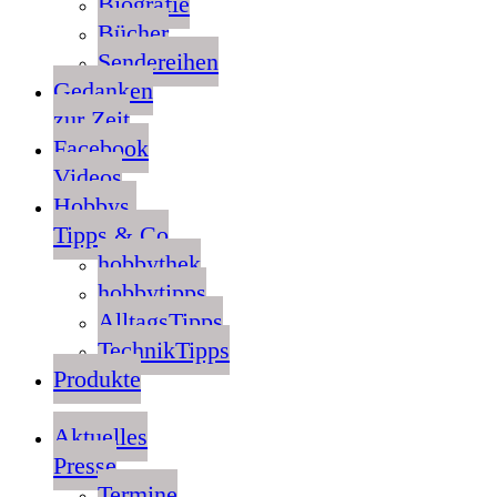
Biografie
Bücher
Sendereihen
Gedanken
zur Zeit
Facebook
Videos
Hobbys,
Tipps & Co
hobbythek
hobbytipps
AlltagsTipps
TechnikTipps
Produkte
Aktuelles
Presse
Termine