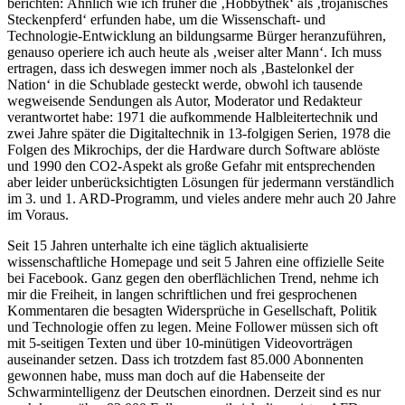
berichten: Ähnlich wie ich früher die ‚Hobbythek‘ als ‚trojanisches
Steckenpferd‘ erfunden habe, um die Wissenschaft- und
Technologie-Entwicklung an bildungsarme Bürger heranzuführen,
genauso operiere ich auch heute als ‚weiser alter Mann‘. Ich muss
ertragen, dass ich deswegen immer noch als ‚Bastelonkel der
Nation‘ in die Schublade gesteckt werde, obwohl ich tausende
wegweisende Sendungen als Autor, Moderator und Redakteur
verantwortet habe: 1971 die aufkommende Halbleitertechnik und
zwei Jahre später die Digitaltechnik in 13-folgigen Serien, 1978 die
Folgen des Mikrochips, der die Hardware durch Software ablöste
und 1990 den CO2-Aspekt als große Gefahr mit entsprechenden
aber leider unberücksichtigten Lösungen für jedermann verständlich
im 3. und 1. ARD-Programm, und vieles andere mehr auch 20 Jahre
im Voraus.
Seit 15 Jahren unterhalte ich eine täglich aktualisierte
wissenschaftliche Homepage und seit 5 Jahren eine offizielle Seite
bei Facebook. Ganz gegen den oberflächlichen Trend, nehme ich
mir die Freiheit, in langen schriftlichen und frei gesprochenen
Kommentaren die besagten Widersprüche in Gesellschaft, Politik
und Technologie offen zu legen. Meine Follower müssen sich oft
mit 5-seitigen Texten und über 10-minütigen Videovorträgen
auseinander setzen. Dass ich trotzdem fast 85.000 Abonnenten
gewonnen habe, muss man doch auf die Habenseite der
Schwarmintelligenz der Deutschen einordnen. Derzeit sind es nur