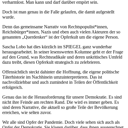
verharmlost. Man kann und darf darüber empört sein.
Doch ist man genau in die Falle gelaufen, die damit aufgestellt
wurde.
Denn das gemeinsame Narrativ von Rechtspopulist*innen,
Reichsbürger*innen, Nazis und eben auch vielen Akteuren der so
genannten „Querdenker“ ist der Opferkult um die eigene Person.
Sascha Lobo hat dies kürzlich im SPIEGEL ganz wunderbar
herausgearbeitet. In seiner lesenswerten Kolumne geht er der Frage
auf den Grund, was Rechtsradikale und deren unkritisches Umfeld
dazu treibt, diesen Opferkult strategisch zu zelebrieren.
Offensichtlich steckt dahinter die Hoffnung, die eigene politische
Täterhistorie im Nachhinein umzuinterpretieren. Das ist
nachvollziehbar und auch zumindest in Teilen der Öffentlichkeit
erfolgreich.
Genau das ist die Herausforderung für unsere Demokratie. Es sind
nicht ihre Feinde am rechten Rand. Die wird es immer geben. Es
sind deren Narrative, die aktuell so große Teile der Bevölkerung
erreichen, wie selten zuvor.
Wir alle sind Opfer der Pandemie. Doch viele sehen sich auch als
Opfer der Demokratie. Sie klagen darüber, dass ihnen ausgerechnet