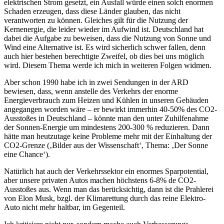
elektrischen Strom gesetzt, ein Ausfall würde einen solch enormen
Schaden erzeugen, dass diese Länder glauben, das nicht
verantworten zu können. Gleiches gilt für die Nutzung der
Kernenergie, die leider wieder im Aufwind ist. Deutschland hat
dabei die Aufgabe zu beweisen, dass die Nutzung von Sonne und
Wind eine Alternative ist. Es wird sicherlich schwer fallen, denn
auch hier bestehen berechtigte Zweifel, ob dies bei uns möglich
wird. Diesem Thema werde ich mich in weiteren Folgen widmen.
Aber schon 1990 habe ich in zwei Sendungen in der ARD
bewiesen, dass, wenn anstelle des Verkehrs der enorme
Energieverbrauch zum Heizen und Kühlen in unseren Gebäuden
angegangen worden wäre – er bewirkt immerhin 40-50% des CO2-
Ausstoßes in Deutschland – könnte man den unter Zuhilfenahme
der Sonnen-Energie um mindestens 200-300 % reduzieren. Dann
hätte man heutzutage keine Probleme mehr mit der Einhaltung der
CO2-Grenze (‚Bilder aus der Wissenschaft‘, Thema: ‚Der Sonne
eine Chance‘).
Natürlich hat auch der Verkehrssektor ein enormes Sparpotential,
aber unsere privaten Autos machen höchstens 6-8% de CO2-
Ausstoßes aus. Wenn man das berücksichtig, dann ist die Prahlerei
von Elon Musk, bzgl. der Klimarettung durch das reine Elektro-
Auto nicht mehr haltbar, im Gegenteil.