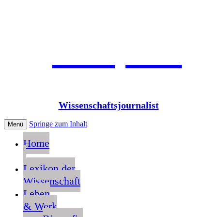
Jean Pütz
Wissenschaftsjournalist
Springe zum Inhalt
Menü
Home
Lexikon der
Wissenschaft
Leben
& Werk