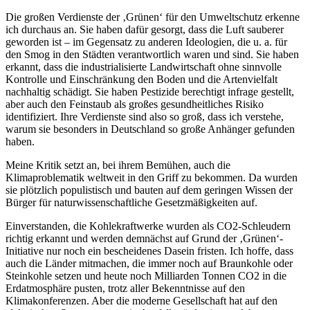
Die großen Verdienste der ‚Grünen‘ für den Umweltschutz erkenne
ich durchaus an. Sie haben dafür gesorgt, dass die Luft sauberer
geworden ist – im Gegensatz zu anderen Ideologien, die u. a. für
den Smog in den Städten verantwortlich waren und sind. Sie haben
erkannt, dass die industrialisierte Landwirtschaft ohne sinnvolle
Kontrolle und Einschränkung den Boden und die Artenvielfalt
nachhaltig schädigt. Sie haben Pestizide berechtigt infrage gestellt,
aber auch den Feinstaub als großes gesundheitliches Risiko
identifiziert. Ihre Verdienste sind also so groß, dass ich verstehe,
warum sie besonders in Deutschland so große Anhänger gefunden
haben.
Meine Kritik setzt an, bei ihrem Bemühen, auch die
Klimaproblematik weltweit in den Griff zu bekommen. Da wurden
sie plötzlich populistisch und bauten auf dem geringen Wissen der
Bürger für naturwissenschaftliche Gesetzmäßigkeiten auf.
Einverstanden, die Kohlekraftwerke wurden als CO2-Schleudern
richtig erkannt und werden demnächst auf Grund der ‚Grünen‘-
Initiative nur noch ein bescheidenes Dasein fristen. Ich hoffe, dass
auch die Länder mitmachen, die immer noch auf Braunkohle oder
Steinkohle setzen und heute noch Milliarden Tonnen CO2 in die
Erdatmosphäre pusten, trotz aller Bekenntnisse auf den
Klimakonferenzen. Aber die moderne Gesellschaft hat auf den