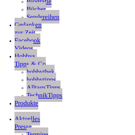
Biografie
Bücher
Sendereihen
Gedanken
zur Zeit
Facebook
Videos
Hobbys,
Tipps & Co
hobbythek
hobbytipps
AlltagsTipps
TechnikTipps
Produkte
Aktuelles
Presse
Termine