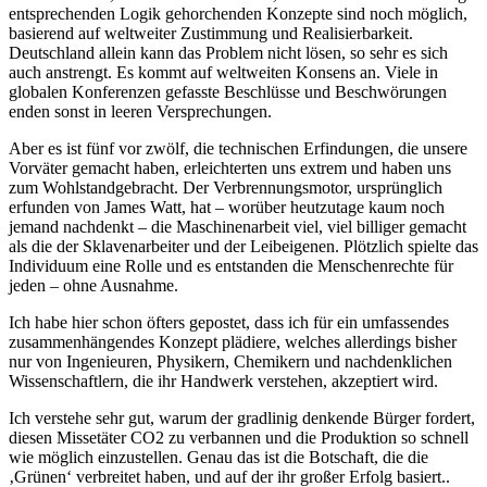
entsprechenden Logik gehorchenden Konzepte sind noch möglich,
basierend auf weltweiter Zustimmung und Realisierbarkeit.
Deutschland allein kann das Problem nicht lösen, so sehr es sich
auch anstrengt. Es kommt auf weltweiten Konsens an. Viele in
globalen Konferenzen gefasste Beschlüsse und Beschwörungen
enden sonst in leeren Versprechungen.
Aber es ist fünf vor zwölf, die technischen Erfindungen, die unsere
Vorväter gemacht haben, erleichterten uns extrem und haben uns
zum Wohlstandgebracht. Der Verbrennungsmotor, ursprünglich
erfunden von James Watt, hat – worüber heutzutage kaum noch
jemand nachdenkt – die Maschinenarbeit viel, viel billiger gemacht
als die der Sklavenarbeiter und der Leibeigenen. Plötzlich spielte das
Individuum eine Rolle und es entstanden die Menschenrechte für
jeden – ohne Ausnahme.
Ich habe hier schon öfters gepostet, dass ich für ein umfassendes
zusammenhängendes Konzept plädiere, welches allerdings bisher
nur von Ingenieuren, Physikern, Chemikern und nachdenklichen
Wissenschaftlern, die ihr Handwerk verstehen, akzeptiert wird.
Ich verstehe sehr gut, warum der gradlinig denkende Bürger fordert,
diesen Missetäter CO2 zu verbannen und die Produktion so schnell
wie möglich einzustellen. Genau das ist die Botschaft, die die
‚Grünen‘ verbreitet haben, und auf der ihr großer Erfolg basiert..