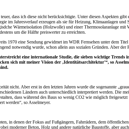
teuer, dass ich diese nicht berücksichtigte. Unter diesen Aspekten gibt
gie im Jahresverlauf erzeugen als sie für Heizung, Klimaanlagen und S
ogisdche Wärmeisolation (Holzwolle) und einer Thermosolaranlage mit
ndestens um die Hälfte preiswerter zu erreichten.
ereits 1970 eine Sendung gewidmet im WDR Fernsehen unter dem Titel „
gend notwendig wurde, schon allein aus sozialen Gründen. Aber der R
rstreicht eine internationale Studie, die sieben wichtige Trends
cken sich mit meiner Vision der ‚Identitätsarchitektur'“, so Assel
sind.
ität nicht. Aber erst in den letzten Jahren wurde die sogenannte „gra
rschiedenen Ländern auch unterschiedlich interpretiert werden. Die me
alten, dass während des Baus so wenig CO2 wie möglich freigesetzt w
rt werden“, so Asselmeyer.
pten, in denen der Fokus auf Fußgängern, Fahrrädern, dem öffentlichen
wobei moderner Beton, Holz und andere natürliche Baustoffe, aber auc