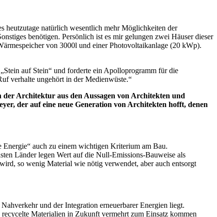
 es heutzutage natürlich wesentlich mehr Möglichkeiten der
onstiges benötigen. Persönlich ist es mir gelungen zwei Häuser dieser
 Wärmespeicher von 3000l und einer Photovoltaikanlage (20 kWp).
Stein auf Stein“ und forderte ein Apolloprogramm für die
uf verhalte ungehört in der Medienwüste.“
 in der Architektur aus den Aussagen von Architekten und
meyer, der auf eine neue Generation von Architekten hofft, denen
ue Energie“ auch zu einem wichtigen Kriterium am Bau.
isten Länder legen Wert auf die Null-Emissions-Bauweise als
ird, so wenig Material wie nötig verwendet, aber auch entsorgt
 Nahverkehr und der Integration erneuerbarer Energien liegt.
h recycelte Materialien in Zukunft vermehrt zum Einsatz kommen