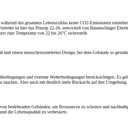
n während des gesamten Lebenszyklus keine CO2-Emissionen entstehen.
Vorreiter ist hier das Prinzip 22-26, entwickelt von Baumschlager Eber
r eine Temperatur von 22 bis 26°C sicherstellt.
tät und einem menschenzentrierten Design, bei dem Gebäude so gestalt
eltbedingungen und extreme Wetterbedingungen berücksichtigen. Es ge
u machen. Aber auch mit deutlich mehr Rücksicht auf ihre Umgebung.
on bestehenden Gebäuden, um Ressourcen zu schonen und nachhaltiges 
nd die Lebensqualität zu verbessern.