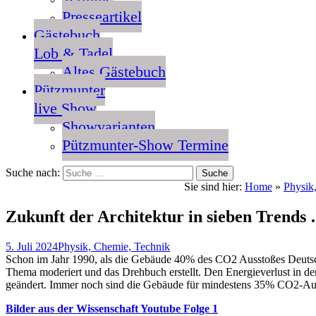
Presseartikel
Gästebuch
Lob & Tadel
Altes Gästebuch
Pützmunter
live Show
Showvarianten
Pützmunter-Show Termine
Suche nach:
Sie sind hier:
Home
»
Physik
Zukunft der Architektur in sieben Trends
5. Juli 2024
Physik, Chemie, Technik
Schon im Jahr 1990, als die Gebäude 40% des CO2 Ausstoßes Deutsch
Thema moderiert und das Drehbuch erstellt. Den Energieverlust in de
geändert. Immer noch sind die Gebäude für mindestens 35% CO2-Auss
Bilder aus der Wissenschaft Youtube Folge 1