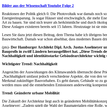
Bilder aus der Wissenschaft Youtube Folge 2
Reaktionen der Politik gleich 0. Die Photovoltaik war damals noch so 
Energieeinsparung. Ja sogar Häuser sind erschwinglich, die mehr Ener
Art zu bauen. Sie sind nich teurer als herkömmliche und durch ökol
Diese Anlagen existieren bereits seit 15 Jahren. Heutzutage ist sie mi
Lesen Sie dazu jetzt diesen Beitrag, dem Thema habe ich übrigens b
Bauwirtschaft. Damals war schon absehbar, dass modernes Bauen drin
(pts)-
Der Hamburger Architekt Dipl. Arch. Justus Asselmeyer unte
Bauprofis in zwölf Ländern herausgefiltert hat. „Diese Trends de
Nachhaltigkeit und identitätsstarke Gebäudearchitektur wichtig 
Wichtigster Trend: Nachhaltigkeit
Angesichts der Auswirkungen des Klimawandels überrascht diese Prior
„Nachhaltigkeit umfasst jedoch verschiedene Aspekte, die von den ve
Merkmal zukünftiger Bauvorhaben. Es geht darum, Gebäude so zu gest
werden muss und die entstehenden Emissionen anderweitig kompensie
Trend: Geänderte urbane Mobilität
Die Zukunft der Architektur liegt auch in geänderten Mobilitätskonze
Asselmeyer: „Zudem spielt die Wahl der Baumaterialien eine Rolle, 