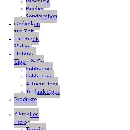
Biografie
Bücher
Sendereihen
Gedanken
zur Zeit
Facebook
Videos
Hobbys,
Tipps & Co
hobbythek
hobbytipps
AlltagsTipps
TechnikTipps
Produkte
Aktuelles
Presse
Termine