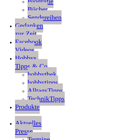
Biografie
Bücher
Sendereihen
Gedanken
zur Zeit
Facebook
Videos
Hobbys,
Tipps & Co
hobbythek
hobbytipps
AlltagsTipps
TechnikTipps
Produkte
Aktuelles
Presse
Termine