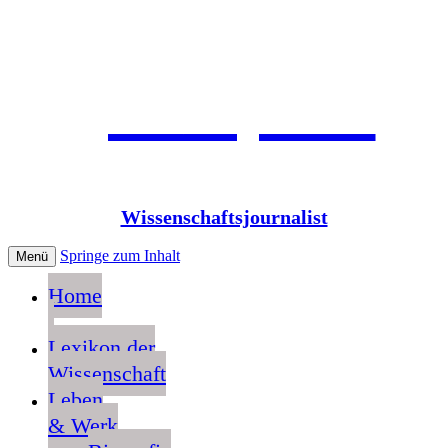
Jean Pütz
Wissenschaftsjournalist
Springe zum Inhalt
Menü
Home
Lexikon der
Wissenschaft
Leben
& Werk