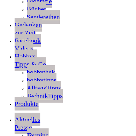
Biografie
Bücher
Sendereihen
Gedanken
zur Zeit
Facebook
Videos
Hobbys,
Tipps & Co
hobbythek
hobbytipps
AlltagsTipps
TechnikTipps
Produkte
Aktuelles
Presse
Termine