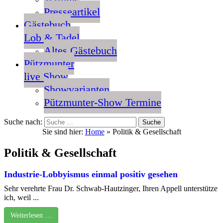
Presseartikel
Gästebuch
Lob & Tadel
Altes Gästebuch
Pützmunter
live Show
Showvarianten
Pützmunter-Show Termine
Suche nach:
Sie sind hier:
Home
»
Politik & Gesellschaft
Politik & Gesellschaft
Industrie-Lobbyismus einmal positiv gesehen
Sehr verehrte Frau Dr. Schwab-Hautzinger, Ihren Appell unterstütze
ich, weil ...
Weiterlesen …