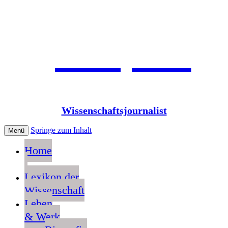
Jean Pütz
Wissenschaftsjournalist
Springe zum Inhalt
Menü
Home
Lexikon der
Wissenschaft
Leben
& Werk