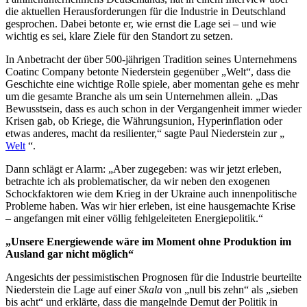
die aktuellen Herausforderungen für die Industrie in Deutschland
gesprochen. Dabei betonte er, wie ernst die Lage sei – und wie
wichtig es sei, klare Ziele für den Standort zu setzen.
In Anbetracht der über 500-jährigen Tradition seines Unternehmens
Coatinc Company betonte Niederstein gegenüber „Welt“, dass die
Geschichte eine wichtige Rolle spiele, aber momentan gehe es mehr
um die gesamte Branche als um sein Unternehmen allein. „Das
Bewusstsein, dass es auch schon in der Vergangenheit immer wieder
Krisen gab, ob Kriege, die Währungsunion, Hyperinflation oder
etwas anderes, macht da resilienter,“ sagte Paul Niederstein zur „
Welt
“.
Dann schlägt er Alarm: „Aber zugegeben: was wir jetzt erleben,
betrachte ich als problematischer, da wir neben den exogenen
Schockfaktoren wie dem Krieg in der Ukraine auch innenpolitische
Probleme haben. Was wir hier erleben, ist eine hausgemachte Krise
– angefangen mit einer völlig fehlgeleiteten Energiepolitik.“
„Unsere Energiewende wäre im Moment ohne Produktion im
Ausland gar nicht möglich“
Angesichts der pessimistischen Prognosen für die Industrie beurteilte
Niederstein die Lage auf einer
Skala
von „null bis zehn“ als „sieben
bis acht“ und erklärte, dass die mangelnde Demut der Politik in