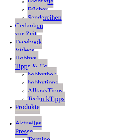
Biografie
Bücher
Sendereihen
Gedanken
zur Zeit
Facebook
Videos
Hobbys,
Tipps & Co
hobbythek
hobbytipps
AlltagsTipps
TechnikTipps
Produkte
Aktuelles
Presse
Termine