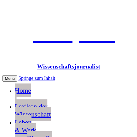
Jean Pütz
Wissenschaftsjournalist
Springe zum Inhalt
Menü
Home
Lexikon der
Wissenschaft
Leben
& Werk