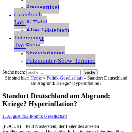
Presseartikel
Gästebuch
Lob & Tadel
Altes Gästebuch
Pützmunter
live Show
Showvarianten
Pützmunter-Show Termine
Suche nach:
Sie sind hier:
Home
»
Politik Gesellschaft
»
Standort Deutschland
am Abgrund: Kriege? Hyperinflation?
Standort Deutschland am Abgrund:
Kriege? Hyperinflation?
1. August 2023
Politik Gesellschaft
(FOCUS) – Paul Niederstein, der Leiter des ältesten
Familienunternehmens Deutschlands, hat in einem Interview über