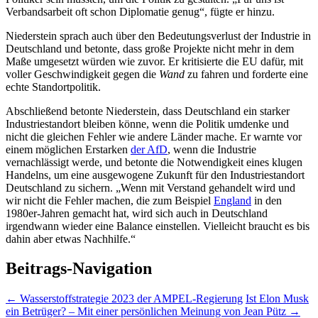
Verbandsarbeit oft schon Diplomatie genug“, fügte er hinzu.
Niederstein sprach auch über den Bedeutungsverlust der Industrie in
Deutschland und betonte, dass große Projekte nicht mehr in dem
Maße umgesetzt würden wie zuvor. Er kritisierte die EU dafür, mit
voller Geschwindigkeit gegen die
Wand
zu fahren und forderte eine
echte Standortpolitik.
Abschließend betonte Niederstein, dass Deutschland ein starker
Industriestandort bleiben könne, wenn die Politik umdenke und
nicht die gleichen Fehler wie andere Länder mache. Er warnte vor
einem möglichen Erstarken
der AfD
, wenn die Industrie
vernachlässigt werde, und betonte die Notwendigkeit eines klugen
Handelns, um eine ausgewogene Zukunft für den Industriestandort
Deutschland zu sichern. „Wenn mit Verstand gehandelt wird und
wir nicht die Fehler machen, die zum Beispiel
England
in den
1980er-Jahren gemacht hat, wird sich auch in Deutschland
irgendwann wieder eine Balance einstellen. Vielleicht braucht es bis
dahin aber etwas Nachhilfe.“
Beitrags-Navigation
←
Wasserstoffstrategie 2023 der AMPEL-Regierung
Ist Elon Musk
ein Betrüger? – Mit einer persönlichen Meinung von Jean Pütz
→