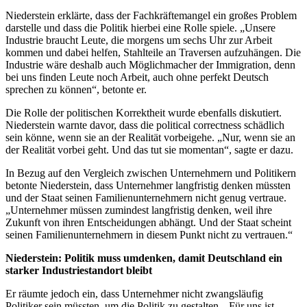
Niederstein erklärte, dass der Fachkräftemangel ein großes Problem
darstelle und dass die Politik hierbei eine Rolle spiele. „Unsere
Industrie braucht Leute, die morgens um sechs Uhr zur Arbeit
kommen und dabei helfen, Stahlteile an Traversen aufzuhängen. Die
Industrie wäre deshalb auch Möglichmacher der Immigration, denn
bei uns finden Leute noch Arbeit, auch ohne perfekt Deutsch
sprechen zu können“, betonte er.
Die Rolle der politischen Korrektheit wurde ebenfalls diskutiert.
Niederstein warnte davor, dass die political correctness schädlich
sein könne, wenn sie an der Realität vorbeigehe. „Nur, wenn sie an
der Realität vorbei geht. Und das tut sie momentan“, sagte er dazu.
In Bezug auf den Vergleich zwischen Unternehmern und Politikern
betonte Niederstein, dass Unternehmer langfristig denken müssten
und der Staat seinen Familienunternehmern nicht genug vertraue.
„Unternehmer müssen zumindest langfristig denken, weil ihre
Zukunft von ihren Entscheidungen abhängt. Und der Staat scheint
seinen Familienunternehmern in diesem Punkt nicht zu vertrauen.“
Niederstein: Politik muss umdenken, damit Deutschland ein
starker Industriestandort bleibt
Er räumte jedoch ein, dass Unternehmer nicht zwangsläufig
Politiker sein müssten, um die Politik zu gestalten. „Für uns ist