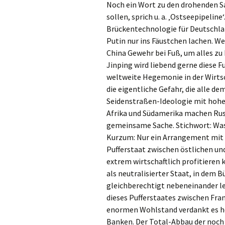
Noch ein Wort zu den drohenden Sa
sollen, sprich u. a. ‚Ostseepipelin
Brückentechnologie für Deutschlan
Putin nur ins Fäustchen lachen. W
China Gewehr bei Fuß, um alles zu 
Jinping wird liebend gerne diese
weltweite Hegemonie in der Wirtsch
die eigentliche Gefahr, die alle d
Seidenstraßen-Ideologie mit hohen
Afrika und Südamerika machen Ru
gemeinsame Sache. Stichwort: Was 
Kurzum: Nur ein Arrangement mit 
Pufferstaat zwischen östlichen un
extrem wirtschaftlich profitieren 
als neutralisierter Staat, in dem 
gleichberechtigt nebeneinander le
dieses Pufferstaates zwischen Fra
enormen Wohlstand verdankt es he
Banken. Der Total-Abbau der noch 