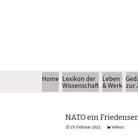
Springe
Home
Lexikon der
Leben
Ged
zum
Wissenschaft
& Werk
zur 
Inhalt
Biografie
Bücher
NATO ein Friedense
19. Februar 2022
Videos
Sendereihe