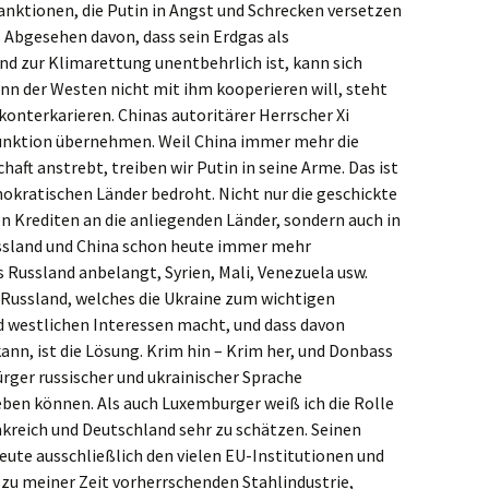
nktionen, die Putin in Angst und Schrecken versetzen
e‘. Abgesehen davon, dass sein Erdgas als
d zur Klimarettung unentbehrlich ist, kann sich
enn der Westen nicht mit ihm kooperieren will, steht
konterkarieren. Chinas autoritärer Herrscher Xi
 Funktion übernehmen. Weil China immer mehr die
aft anstrebt, treiben wir Putin in seine Arme. Das ist
emokratischen Länder bedroht. Nicht nur die geschickte
 Krediten an die anliegenden Länder, sondern auch in
ssland und China schon heute immer mehr
Russland anbelangt, Syrien, Mali, Venezuela usw.
Russland, welches die Ukraine zum wichtigen
d westlichen Interessen macht, und dass davon
kann, ist die Lösung. Krim hin – Krim her, und Donbass
Bürger russischer und ukrainischer Sprache
ben können. Als auch Luxemburger weiß ich die Rolle
nkreich und Deutschland sehr zu schätzen. Seinen
ute ausschließlich den vielen EU-Institutionen und
zu meiner Zeit vorherrschenden Stahlindustrie,