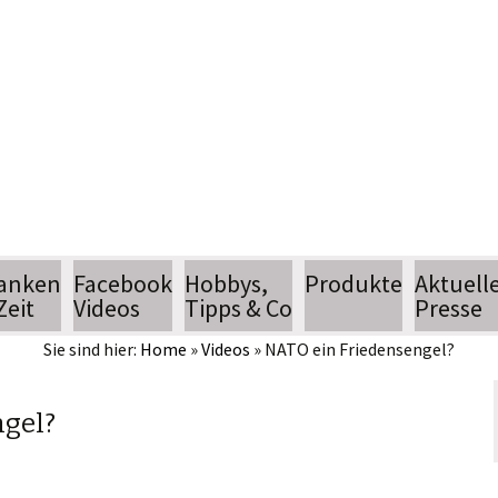
Jean Pütz
Wissenschaftsjournalist
anken
Facebook
Hobbys,
Produkte
Aktuell
Zeit
Videos
Tipps & Co
Presse
Sie sind hier:
Home
»
Videos
»
NATO ein Friedensengel?
hobbythek
Termin
hobbytipps
Pressear
ngel?
n
AlltagsTipps