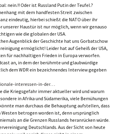
bal: nein.!! Oder ist Russland Putin der Teufel.?
TechnikTipps
enhang mit dem handfesten Streit zwischen
anz eindeutig, hierbei schießt die NATO über ihr
vor unserer Haustür ist nur möglich, wenn wir genauso
chtigen wie die globalen der USA.
ichen Augenblick der Geschichte hat uns Gorbatschow
einigung ermöglicht! Leider hat auf Geheiß der USA,
n für nachhaltigen Frieden in Europa verworfen.
dcast an, in dem der berühmte und glaubwürdige
rzlich dem WDR ein bezeichnendes Interview gegeben
ionale-interessen-in-der…
ute die Kriegsgefahr immer aktueller wird und warum
esondere in Afrika und Südamerika, viele Bemühungen
 könnte man durchaus die Behauptung aufstellen, dass
Westen betrogen worden ist, denn ursprünglich
 niemals an die Grenzen Russlands heranrücken würde.
rvereinigung Deutschlands. Aus der Sicht von heute