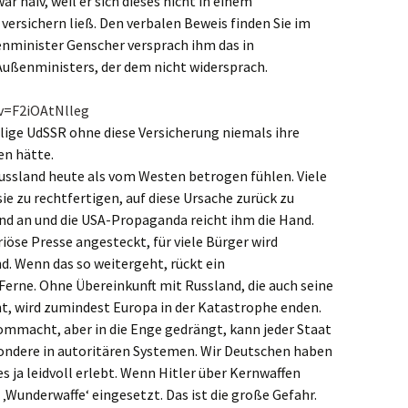
naiv, weil er sich dieses nicht in einem
versichern ließ. Den verbalen Beweis finden Sie im
enminister Genscher versprach ihm das in
ußenministers, der dem nicht widersprach.
v=F2iOAtNlleg
alige UdSSR ohne diese Versicherung niemals ihre
n hätte.
Russland heute als vom Westen betrogen fühlen. Viele
ie zu rechtfertigen, auf diese Ursache zurück zu
ind an und die USA-Propaganda reicht ihm die Hand.
riöse Presse angesteckt, für viele Bürger wird
. Wenn das so weitergeht, rückt ein
Ferne. Ohne Übereinkunft mit Russland, die auch seine
t, wird zumindest Europa in der Katastrophe enden.
ommacht, aber in die Enge gedrängt, kann jeder Staat
ndere in autoritären Systemen. Wir Deutschen haben
s ja leidvoll erlebt. Wenn Hitler über Kernwaffen
s ‚Wunderwaffe‘ eingesetzt. Das ist die große Gefahr.