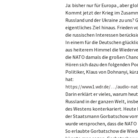
Ja: bisher nur für Europa , aber glo
Kommt jetzt der Krieg im Zusamm
Russland und der Ukraine zu uns? G
eigentliches Ziel hinaus. Frieden 
die russischen Interessen berücksi
In einem für die Deutschen glückl
aus heiterem Himmel die Wiederver
die NATO damals die großen Chance
Hören sich dazu den folgenden Po
Politiker, Klaus von Dohnanyi, kü
hat:
https://www1.wdr.de/…/audio-nat
Darin erklärt er vieles, warum he
Russland in der ganzen Welt, insb
des Westens konterkariert. Heute
der Staatsmann Gorbatschow vom 
wurde versprochen, dass die NATO
So erlaubte Gorbatschow die Wiede