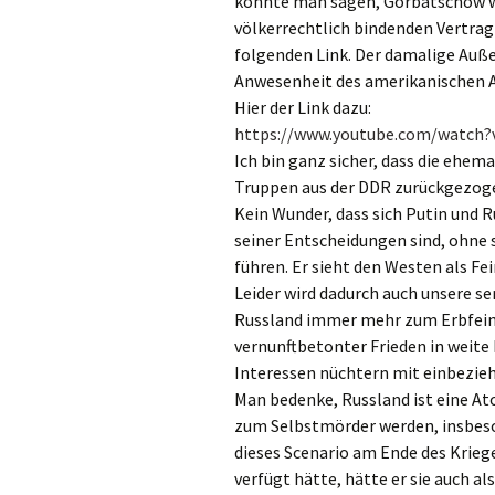
könnte man sagen, Gorbatschow war 
völkerrechtlich bindenden Vertrag 
folgenden Link. Der damalige Auß
Anwesenheit des amerikanischen A
Hier der Link dazu:
https://www.youtube.com/watch?
Ich bin ganz sicher, dass die ehem
Truppen aus der DDR zurückgezoge
Kein Wunder, dass sich Putin und 
seiner Entscheidungen sind, ohne s
führen. Er sieht den Westen als Fe
Leider wird dadurch auch unsere se
Russland immer mehr zum Erbfeind
vernunftbetonter Frieden in weite 
Interessen nüchtern mit einbezieh
Man bedenke, Russland ist eine At
zum Selbstmörder werden, insbeso
dieses Scenario am Ende des Kriege
verfügt hätte, hätte er sie auch al