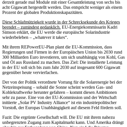
derzeit gerade mal Module mit einer Gesamtleistung von sechs bis
acht Gigawatt hergestellt werden. Das entspricht weniger als einem
Prozent der globalen Produktionskapazitäten.
Diese Schlafmützigkeit wurde in der Schrecksekunde des Krieges
beendet – zumindest gedanklich.
EU-Energiekommissarin Kadri
Simson erklärt, die EU werde die europäische Solarindustrie
wiederbeleben – „whatever it takes“.
Mit ihrem REPowerEU-Plan plant die EU-Kommission, dass
Regierungen und Firmen in der Europäischen Union bis 2030 rund
300 Milliarden Euro investieren, um sich unabhängig von Kohl, Gas
und Öl aus Russland zu machen. Das Ziel: Die installierte Leistung
in der EU soll sich bis zum Jahr 2030 auf insgesamt 600 Gigawatt
gegenüber heute vervierfachen.
Der von der Politik verordnete Vorrang für die Solarenergie bei der
Netzeinspeisung – sobald die Sonne scheint werden Gas- und
Kohlekraftwerke herunter gefahren – kommt diesen Ambitionen
sehr zu passe. Eine von der EU-Kommission und der Wirtschaft
initiierte „Solar PV Industry Alliance“ ist ein industriepolitischer
Vorstoß, der Europas Unabhängigkeit auf diesem Feld fördern soll.
Fazit: Die ergrünte Gesellschaft will. Die EU mit ihrem nahezu
unbegrenzten Zugang zum Kapitalmarkt kann. Und Amerika drängt