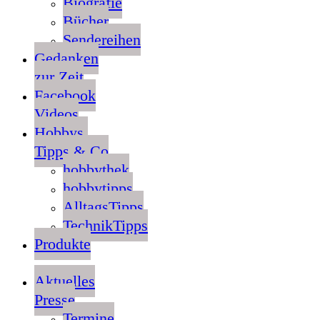
Biografie
Bücher
Sendereihen
Gedanken
zur Zeit
Facebook
Videos
Hobbys,
Tipps & Co
hobbythek
hobbytipps
AlltagsTipps
TechnikTipps
Produkte
Aktuelles
Presse
Termine