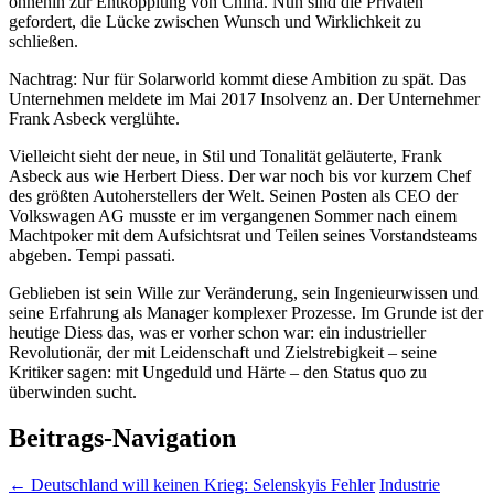
ohnehin zur Entkopplung von China. Nun sind die Privaten
gefordert, die Lücke zwischen Wunsch und Wirklichkeit zu
schließen.
Nachtrag: Nur für Solarworld kommt diese Ambition zu spät. Das
Unternehmen meldete im Mai 2017 Insolvenz an. Der Unternehmer
Frank Asbeck verglühte.
Vielleicht sieht der neue, in Stil und Tonalität geläuterte, Frank
Asbeck aus wie Herbert Diess. Der war noch bis vor kurzem Chef
des größten Autoherstellers der Welt. Seinen Posten als CEO der
Volkswagen AG musste er im vergangenen Sommer nach einem
Machtpoker mit dem Aufsichtsrat und Teilen seines Vorstandsteams
abgeben. Tempi passati.
Geblieben ist sein Wille zur Veränderung, sein Ingenieurwissen und
seine Erfahrung als Manager komplexer Prozesse. Im Grunde ist der
heutige Diess das, was er vorher schon war: ein industrieller
Revolutionär, der mit Leidenschaft und Zielstrebigkeit – seine
Kritiker sagen: mit Ungeduld und Härte – den Status quo zu
überwinden sucht.
Beitrags-Navigation
←
Deutschland will keinen Krieg: Selenskyis Fehler
Industrie