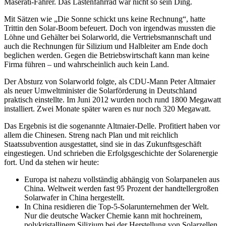
Maserati-Fahrer. Das Lastenfahrrad war nicht so sein Ding.
Mit Sätzen wie „Die Sonne schickt uns keine Rechnung“, hatte
Trittin den Solar-Boom befeuert. Doch von irgendwas mussten die
Löhne und Gehälter bei Solarworld, die Vertriebsmannschaft und
auch die Rechnungen für Silizium und Halbleiter am Ende doch
beglichen werden. Gegen die Betriebswirtschaft kann man keine
Firma führen – und wahrscheinlich auch kein Land.
Der Absturz von Solarworld folgte, als CDU-Mann Peter Altmaier
als neuer Umweltminister die Solarförderung in Deutschland
praktisch einstellte. Im Juni 2012 wurden noch rund 1800 Megawatt
installiert. Zwei Monate später waren es nur noch 320 Megawatt.
Das Ergebnis ist die sogenannte Altmaier-Delle. Profitiert haben vor
allem die Chinesen. Streng nach Plan und mit reichlich
Staatssubvention ausgestattet, sind sie in das Zukunftsgeschäft
eingestiegen. Und schrieben die Erfolgsgeschichte der Solarenergie
fort. Und da stehen wir heute:
Europa ist nahezu vollständig abhängig von Solarpanelen aus
China. Weltweit werden fast 95 Prozent der handtellergroßen
Solarwafer in China hergestellt.
In China residieren die Top-5-Solarunternehmen der Welt.
Nur die deutsche Wacker Chemie kann mit hochreinem,
polykristallinem Silizium bei der Herstellung von Solarzellen