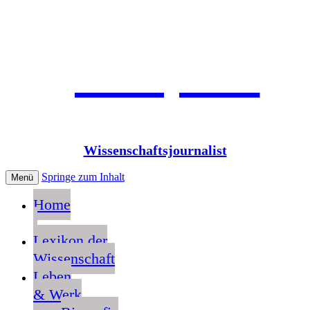
Jean Pütz
Wissenschaftsjournalist
Springe zum Inhalt
Menü
Home
Lexikon der
Wissenschaft
Leben
& Werk