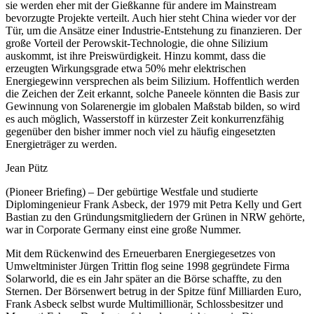
sie werden eher mit der Gießkanne für andere im Mainstream
bevorzugte Projekte verteilt. Auch hier steht China wieder vor der
Tür, um die Ansätze einer Industrie-Entstehung zu finanzieren. Der
große Vorteil der Perowskit-Technologie, die ohne Silizium
auskommt, ist ihre Preiswürdigkeit. Hinzu kommt, dass die
erzeugten Wirkungsgrade etwa 50% mehr elektrischen
Energiegewinn versprechen als beim Silizium. Hoffentlich werden
die Zeichen der Zeit erkannt, solche Paneele könnten die Basis zur
Gewinnung von Solarenergie im globalen Maßstab bilden, so wird
es auch möglich, Wasserstoff in kürzester Zeit konkurrenzfähig
gegenüber den bisher immer noch viel zu häufig eingesetzten
Energieträger zu werden.
Jean Pütz
(Pioneer Briefing) – Der gebürtige Westfale und studierte
Diplomingenieur Frank Asbeck, der 1979 mit Petra Kelly und Gert
Bastian zu den Gründungsmitgliedern der Grünen in NRW gehörte,
war in Corporate Germany einst eine große Nummer.
Mit dem Rückenwind des Erneuerbaren Energiegesetzes von
Umweltminister Jürgen Trittin flog seine 1998 gegründete Firma
Solarworld, die es ein Jahr später an die Börse schaffte, zu den
Sternen. Der Börsenwert betrug in der Spitze fünf Milliarden Euro,
Frank Asbeck selbst wurde Multimillionär, Schlossbesitzer und