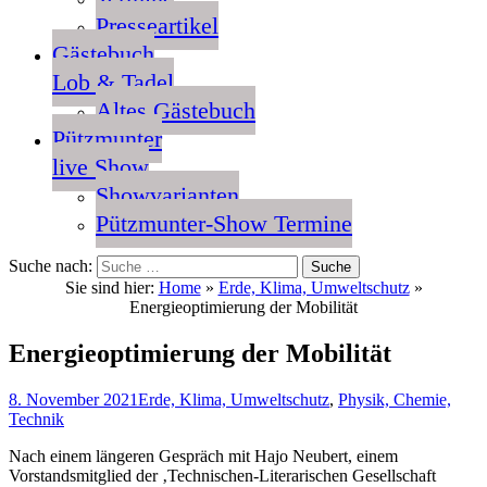
Presseartikel
Gästebuch
Lob & Tadel
Altes Gästebuch
Pützmunter
live Show
Showvarianten
Pützmunter-Show Termine
Suche nach:
Sie sind hier:
Home
»
Erde, Klima, Umweltschutz
»
Energieoptimierung der Mobilität
Energieoptimierung der Mobilität
8. November 2021
Erde, Klima, Umweltschutz
,
Physik, Chemie,
Technik
Nach einem längeren Gespräch mit Hajo Neubert, einem
Vorstandsmitglied der ‚Technischen-Literarischen Gesellschaft