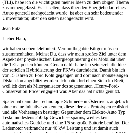
(TLI), habe ich die wichtigsten meiner Ideen zu dem obigen Thema
zusammengefasst. Es ist selten, dass über den Energiebedarf eines
Autos generell nachgedacht wurde, ist aber ein sehr bedeutender
Umweltfaktor, über den selten nachgedacht wird.
Jean Pütz
Lieber Hajo,
wir haben soeben telefoniert. Vernunftbegabte Bürger müssen
zusammenhalten. Meinst Du, dass wir mein großes Ziel unter dem
Aspekt der physikalischen Energieoptimierung der Mobilität über
die TELI posten können. Genau dafür habe ich seinerzeit die Idee
der seriellen Hybridisierung der PKWs durchdacht. Damit bin ich
vor 15 Jahren zu Ford Köln gegangen und dort nach monatelangen
Diskussion abgeblitzt worden. Ich hatte dort einen Stein im Brett,
weil ich dort als Mitorganisator des sogenannten ‚Henry-Ford-
Conservation-Price‘ engagiert war. Aber das hat nichts genutzt.
Später hat dann die Technologie-Schmiede in Österreich, angeblich
ohne meine Initiative zu kennen, diese Idee als Prototypen realisiert
und alle Vorhersagen bestätigt: Gegenüber dem Elektro-Auto Typ
Tesla mindestens 250 kg Gewichtsersparnis, weil es kein
automatisches Getriebe und eine 1/5 so große Batterie benötigt. Der
Lademotor verbraucht nur 40 kW Leistung und ist damit auch