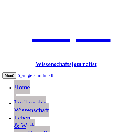
Jean Pütz
Wissenschaftsjournalist
Springe zum Inhalt
Menü
Home
Lexikon der
Wissenschaft
Leben
& Werk