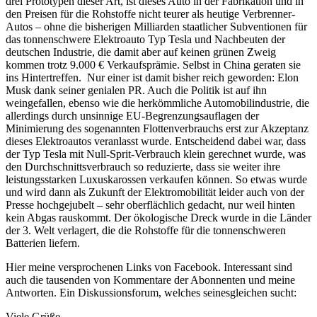
drei Prototypen dieser Art, ist dieses Auto in der Fabrikation und in
den Preisen für die Rohstoffe nicht teurer als heutige Verbrenner-
Autos – ohne die bisherigen Milliarden staatlicher Subventionen für
das tonnenschwere Elektroauto Typ Tesla und Nachbeuten der
deutschen Industrie, die damit aber auf keinen grünen Zweig
kommen trotz 9.000 € Verkaufsprämie. Selbst in China geraten sie
ins Hintertreffen. Nur einer ist damit bisher reich geworden: Elon
Musk dank seiner genialen PR. Auch die Politik ist auf ihn
weingefallen, ebenso wie die herkömmliche Automobilindustrie, die
allerdings durch unsinnige EU-Begrenzungsauflagen der
Minimierung des sogenannten Flottenverbrauchs erst zur Akzeptanz
dieses Elektroautos veranlasst wurde. Entscheidend dabei war, dass
der Typ Tesla mit Null-Sprit-Verbrauch klein gerechnet wurde, was
den Durchschnittsverbrauch so reduzierte, dass sie weiter ihre
leistungsstarken Luxuskarossen verkaufen können. So etwas wurde
und wird dann als Zukunft der Elektromobilität leider auch von der
Presse hochgejubelt – sehr oberflächlich gedacht, nur weil hinten
kein Abgas rauskommt. Der ökologische Dreck wurde in die Länder
der 3. Welt verlagert, die die Rohstoffe für die tonnenschweren
Batterien liefern.
Hier meine versprochenen Links von Facebook. Interessant sind
auch die tausenden von Kommentare der Abonnenten und meine
Antworten. Ein Diskussionsforum, welches seinesgleichen sucht:
Viele Grüße