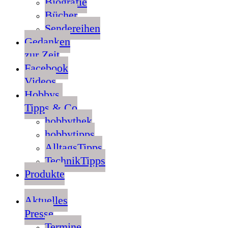
Biografie
Bücher
Sendereihen
Gedanken
zur Zeit
Facebook
Videos
Hobbys,
Tipps & Co
hobbythek
hobbytipps
AlltagsTipps
TechnikTipps
Produkte
Aktuelles
Presse
Termine