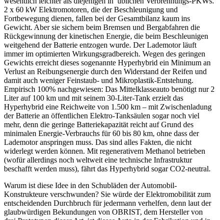
wesentlich leichter als diejenigen in üblichen Verbrennungs-PKWs.
2 x 60 kW Elektromotoren, die der Beschleunigung und
Fortbewegung dienen, fallen bei der Gesamtbilanz kaum ins
Gewicht. Aber sie sichern beim Bremsen und Bergabfahren die
Rückgewinnung der kinetischen Energie, die beim Beschleunigen
weitgehend der Batterie entzogen wurde. Der Lademotor läuft
immer im optimierten Wirkungsgradbereich. Wegen des geringen
Gewichts erreicht dieses sogenannte Hyperhybrid ein Minimum an
Verlust an Reibungsenergie durch den Widerstand der Reifen und
damit auch weniger Feinstaub- und Mikroplastik-Entstehung.
Empirisch 100% nachgewiesen: Das Mittelklasseauto benötigt nur 2
Liter auf 100 km und mit seinem 30-Liter-Tank erzielt das
Hyperhybrid eine Reichweite von 1.500 km – mit Zwischenladung
der Batterie an öffentlichen Elektro-Tanksäulen sogar noch viel
mehr, denn die geringe Batteriekapazität reicht auf Grund des
minimalen Energie-Verbrauchs für 60 bis 80 km, ohne dass der
Lademotor anspringen muss. Das sind alles Fakten, die nicht
widerlegt werden können. Mit regenerativem Methanol betrieben
(wofür allerdings noch weltweit eine technische Infrastruktur
beschafft werden muss), fährt das Hyperhybrid sogar CO2-neutral.
Warum ist diese Idee in den Schubläden der Automobil-
Konstrukteure verschwunden? Sie würde der Elektromobilität zum
entscheidenden Durchbruch für jedermann verhelfen, denn laut der
glaubwürdigen Bekundungen von OBRIST, dem Hersteller von