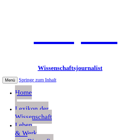
Jean Pütz
Wissenschaftsjournalist
Springe zum Inhalt
Menü
Home
Lexikon der
Wissenschaft
Leben
& Werk