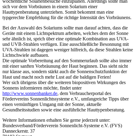
wöchentliche Solarienbesuche einzuplanen. Allerdings sollte man
sich vor dem Vorbräunen in einem Solarium einer
Hauttypenberatung unterziehen. Somit bekommt man eine
typgerechte Empfehlung für die richtige Intensität des Vorbräunens.
Bei der Auswahl des Solariums sollte man darauf achten, dass die
Geräte mit einem Lichtspektrum arbeiten, welches dem der Sonne
sehr ähnlich ist, sprich über eine optimale Kombination aus UVA-
und UVB-Strahlen verfügen. Eine ausschließliche Besonnung mit
UVA-Strahlen ist dagegen weniger hilfreich, da diese Strahlen keine
Lichtschwiele aufbauen.
Die optimale Vorbereitung auf den Sommerurlaub sollte also immer
mit einer sanften Vorbräunung der Haut beginnen. Das sieht nicht
nur klasse aus, sondern stärkt auch die Sonnenschutzfunktion der
Haut und macht noch mehr Lust auf die baldigen Ferien!
Wer sich übrigens über die weiteren biopositiven Wirkungen des
Sonnens informieren möchte, findet unter
http://www.sonnenbanker.de
, dem Verbraucherportal des
Fördervereins Sonnenlichtssysteme e.V., umfangreiche Tipps über
einen vernünftigen Umgang mit der Sonne, aktuelle
Gesundheitsstudien sowie eine ausführliche Hauttypenberatung.
Weitere Informationen erhalten Sie gerne jederzeit unter:
Bundesverband/Förderverein Sonnenlicht-Systeme e.V. (FVS)
Danneckerstr. 37