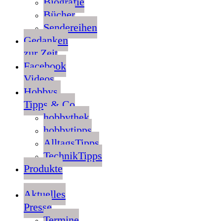
Biografie
Bücher
Sendereihen
Gedanken
zur Zeit
Facebook
Videos
Hobbys,
Tipps & Co
hobbythek
hobbytipps
AlltagsTipps
TechnikTipps
Produkte
Aktuelles
Presse
Termine