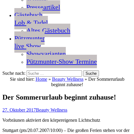
Presseartikel
Gästebuch
Lob & Tadel
Altes Gästebuch
Pützmunter
live Show
Showvarianten
Pützmunter-Show Termine
Suche nach:
Sie sind hier:
Home
»
Beauty Wellness
»
Der Sommerurlaub
beginnt zuhause!
Der Sommerurlaub beginnt zuhause!
27. Oktober 2017
Beauty Wellness
Vorbräunen aktiviert den körpereigenen Lichtschutz
Stuttgart (pts/20.07.2007/10:00) – Die großen Ferien stehen vor der