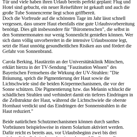
Tür und viele haben ihren Urlaub bereits perfekt geplant: Flug und
Hotel sind gebucht, ein neuer Reiseführer ist gekauft und auch die
große Tube Sonnencreme liegt schon griffbereit.
Doch die Vorfreude auf die schönsten Tage im Jahr lässt schnell
vergessen, dass unsere Haut ebenfalls eine gute Urlaubsvorbereitung
benötigt. Dies gilt insbesondere für "Büromenschen", die selbst in
den Sommermonaten nur wenig Sonnenlicht genießen können. Wer
sich dann völlig unvorbereitet in die intensive Urlaubssonne legt,
setzt die Haut unnötig gesundheitlichen Risiken aus und fördert die
Gefahr von Sonnenbrand.
Carola Berking, Hautärztin an der Universitätsklinik München,
erklärt hierzu in der TV-Sendung "Faszination Wissen" des
Bayerischen Fernsehens die Wirkung der UV-Strahlen: "Die
Bräunung, sprich die Pigmentierung der Haut sowie die
Lichtschwiele sind die beiden Körpermechanismen, die vor der
Sonne schützen. Die Pigmentierung bzw. das Melanin schluckt die
schädlichen Strahlen und verhindert damit ein tieferes Eindringen in
die Zellstruktur der Haut, während die Lichtschwiele die oberste
Hornhaut verdickt und das Eindringen der Sonnenstrahlen in die
Haut reduziert."
Beide natürlichen Schutzmechanismen können durch sanftes
Vorbräunen beispielsweise in einem Solarium aktiviert werden.
Dafür reicht es bereits aus, vor Urlaubsbeginn zwei bis drei