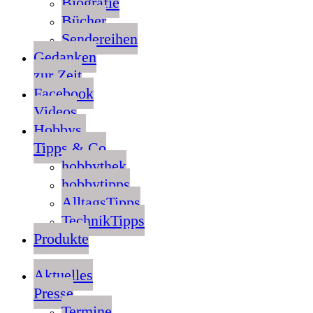
Biografie
Bücher
Sendereihen
Gedanken
zur Zeit
Facebook
Videos
Hobbys,
Tipps & Co
hobbythek
hobbytipps
AlltagsTipps
TechnikTipps
Produkte
Aktuelles
Presse
Termine