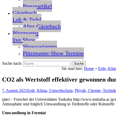
Presseartikel
Gästebuch
Lob & Tadel
Altes Gästebuch
Pützmunter
live Show
Showvarianten
Pützmunter-Show Termine
Suche nach:
Sie sind hier:
Home
»
Erde, Kli
CO2 als Wertstoff effektiver gewonnen du
7. August 2021
Erde, Klima, Umweltschutz
,
Physik, Chemie, Technik
(pte) – Forscher der Universitäten Tsukuba http://www.tsukuba.ac.jp
Atmosphäre und folglich Umwandlung in Treibstoffe oder Rohstoffe f
Umwandlung in Formiat