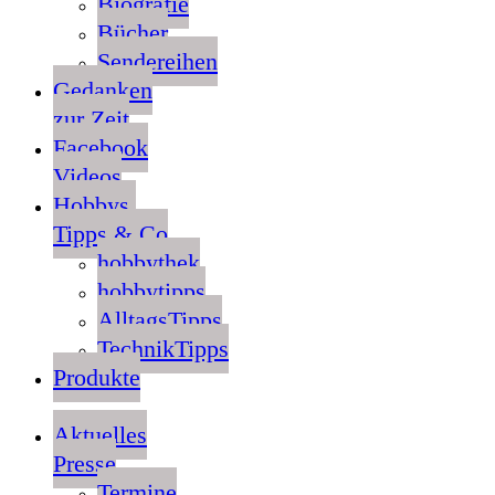
Biografie
Bücher
Sendereihen
Gedanken
zur Zeit
Facebook
Videos
Hobbys,
Tipps & Co
hobbythek
hobbytipps
AlltagsTipps
TechnikTipps
Produkte
Aktuelles
Presse
Termine