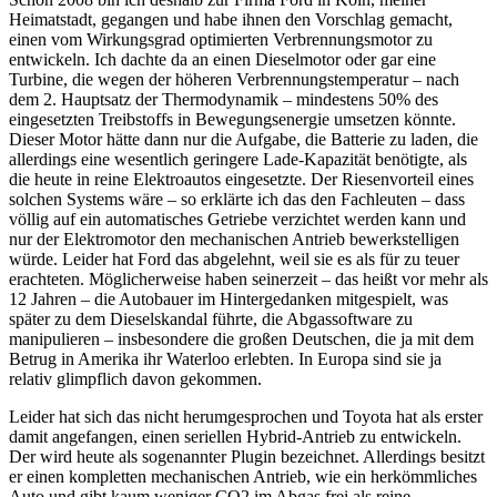
Heimatstadt, gegangen und habe ihnen den Vorschlag gemacht,
einen vom Wirkungsgrad optimierten Verbrennungsmotor zu
entwickeln. Ich dachte da an einen Dieselmotor oder gar eine
Turbine, die wegen der höheren Verbrennungstemperatur – nach
dem 2. Hauptsatz der Thermodynamik – mindestens 50% des
eingesetzten Treibstoffs in Bewegungsenergie umsetzen könnte.
Dieser Motor hätte dann nur die Aufgabe, die Batterie zu laden, die
allerdings eine wesentlich geringere Lade-Kapazität benötigte, als
die heute in reine Elektroautos eingesetzte. Der Riesenvorteil eines
solchen Systems wäre – so erklärte ich das den Fachleuten – dass
völlig auf ein automatisches Getriebe verzichtet werden kann und
nur der Elektromotor den mechanischen Antrieb bewerkstelligen
würde. Leider hat Ford das abgelehnt, weil sie es als für zu teuer
erachteten. Möglicherweise haben seinerzeit – das heißt vor mehr als
12 Jahren – die Autobauer im Hintergedanken mitgespielt, was
später zu dem Dieselskandal führte, die Abgassoftware zu
manipulieren – insbesondere die großen Deutschen, die ja mit dem
Betrug in Amerika ihr Waterloo erlebten. In Europa sind sie ja
relativ glimpflich davon gekommen.
Leider hat sich das nicht herumgesprochen und Toyota hat als erster
damit angefangen, einen seriellen Hybrid-Antrieb zu entwickeln.
Der wird heute als sogenannter Plugin bezeichnet. Allerdings besitzt
er einen kompletten mechanischen Antrieb, wie ein herkömmliches
Auto und gibt kaum weniger CO2 im Abgas frei als reine