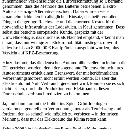
zunehmender Verkehrsdichte die Luftverschmutzung so Überhand
genommen, dass die Methode des Batterie-betriebenen Elektro-
Autos als einzige Alternative erschien. Dabei wurden viele
Unannehmlichkeiten im alltäglichen Einsatz, das heißt vor allen
Dingen die geringe Reichweite und die enormen Kosten für die
notwendige Infrastruktur der Ladesäulen, in Kauf genommen. Dass
selbst der betuchte europäische Kunde, gespickt mit der
Umweltideologie, das durchaus als Nachteil empfand, erkennt man
daran, dass nur wenige zur Elektromobilität umstiegen, obwohl
teilweise bis zu 8.000,00 € Kaufprämien ausgelobt wurden, plus
Verzicht auf KFZ-Besteuerung.
Hinzu kommt, das die deutschen Automobilhersteller auch durch die
EU getrieben wurden, denn der sogenannte Flottenverbrauch ihres
Autosortiments erhielt einen Grenzwert, der mit herkömmlichen
Verbrennungsmotoren nicht erfüllt werden konnte. Da aber das
Elektroauto mit Null-Verbrauch gerechnet wird, konnten sie es sich
nicht leisten, durch die Produktion von Elektroautos diesen
Durchschnittsverbrauch reduziert zu bekommen.
Ja, und dann kommt die Politik ins Spiel. Grün-Ideologen
verdammen generell den Verbrennungsmotor als Teufelszeug und
fordern, den so schnell wie möglich zu verbieten – in der irrigen
Meinung, dass nur das Elektroauto das Klima retten kann.
Schon 2008 bin ich deshalb zur Firma Ford in Köln, meiner