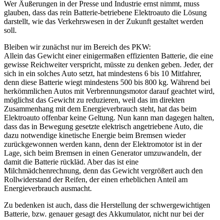
Wer Äußerungen in der Presse und Industrie ernst nimmt, muss
glauben, dass das rein Batterie-betriebene Elektroauto die Lösung
darstellt, wie das Verkehrswesen in der Zukunft gestaltet werden
soll.
Bleiben wir zunächst nur im Bereich des PKW:
Allein das Gewicht einer einigermaßen effizienten Batterie, die eine
gewisse Reichweiter verspricht, müsste zu denken geben. Jeder, der
sich in ein solches Auto setzt, hat mindestens 6 bis 10 Mitfahrer,
denn diese Batterie wiegt mindestens 500 bis 800 kg. Während bei
herkömmlichen Autos mit Verbrennungsmotor darauf geachtet wird,
möglichst das Gewicht zu reduzieren, weil das im direkten
Zusammenhang mit dem Energieverbrauch steht, hat das beim
Elektroauto offenbar keine Geltung. Nun kann man dagegen halten,
dass das in Bewegung gesetzte elektrisch angetriebene Auto, die
dazu notwendige kinetische Energie beim Bremsen wieder
zurückgewonnen werden kann, denn der Elektromotor ist in der
Lage, sich beim Bremsen in einen Generator umzuwandeln, der
damit die Batterie rückläd. Aber das ist eine
Milchmädchenrechnung, denn das Gewicht vergrößert auch den
Rollwiderstand der Reifen, der einen erheblichen Anteil am
Energieverbrauch ausmacht.
Zu bedenken ist auch, dass die Herstellung der schwergewichtigen
Batterie, bzw. genauer gesagt des Akkumulator, nicht nur bei der