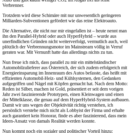
Verbrenner.
Trotzdem wird diese Schimäre mit nur unwesentlich geringeren
Milliarden-Subventionen gefördert wie das reine Elektroauto.
Die Alternative, die nicht nur mir eingefallen ist – heute nennt man
ihn den Parallel-Hybrid oder auch HyperHybrid – wurde aus
unerfindlichen Gründen nicht weiterverfolgt, vermutlich auch, weil
plötzlich der Verbrennungsmotor im Mainstream völlig in Verruf
geraten war. Mit Vernunft hatte das allerdings nichts zu tun.
Nun freue ich mich, dass parallel zu mir ein mittelständischer
Automobilzulieferer aus Österreich, der sich zudem erfolgreich mit
Energieeinsparung im Innenraum des Autos befasste, das heißt mit
effizienten Automobil-Heiz- und Kühlsystemen, den Gedanken
aufgegriffen und Nägel mit Köpfen gemacht hat. Nach dem Motto:
Reden ist Silber, machen ist Gold, präsentiert er seit dem vorigen
Jahr zwei faszinierende Prototypen, einen Kleinwagen und einen
der Mittelklasse, die genau auf dem HyperHybrid-System aufbauen.
Damit wir uns wegen der Objektivität richtig verstehen, ich
persönlich verstehe mich nicht als Lobbyist der Firma und erhalte
auch garantiert kein Honorar, finde es aber faszinierend, dass mein
Ideen-Ansatz von damals Realität werden konnte.
Nun kommt noch ein sozialer und politischer Vorteil hinzu: