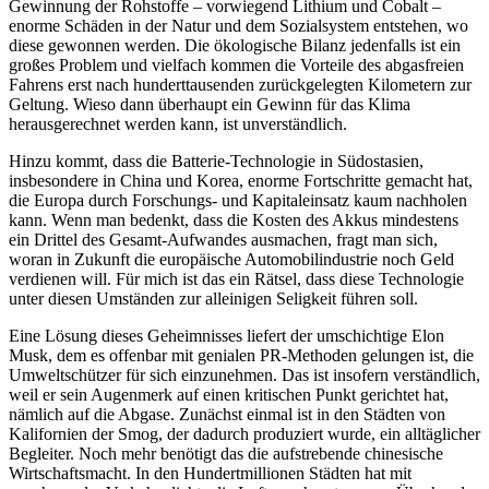
Gewinnung der Rohstoffe – vorwiegend Lithium und Cobalt –
enorme Schäden in der Natur und dem Sozialsystem entstehen, wo
diese gewonnen werden. Die ökologische Bilanz jedenfalls ist ein
großes Problem und vielfach kommen die Vorteile des abgasfreien
Fahrens erst nach hunderttausenden zurückgelegten Kilometern zur
Geltung. Wieso dann überhaupt ein Gewinn für das Klima
herausgerechnet werden kann, ist unverständlich.
Hinzu kommt, dass die Batterie-Technologie in Südostasien,
insbesondere in China und Korea, enorme Fortschritte gemacht hat,
die Europa durch Forschungs- und Kapitaleinsatz kaum nachholen
kann. Wenn man bedenkt, dass die Kosten des Akkus mindestens
ein Drittel des Gesamt-Aufwandes ausmachen, fragt man sich,
woran in Zukunft die europäische Automobilindustrie noch Geld
verdienen will. Für mich ist das ein Rätsel, dass diese Technologie
unter diesen Umständen zur alleinigen Seligkeit führen soll.
Eine Lösung dieses Geheimnisses liefert der umschichtige Elon
Musk, dem es offenbar mit genialen PR-Methoden gelungen ist, die
Umweltschützer für sich einzunehmen. Das ist insofern verständlich,
weil er sein Augenmerk auf einen kritischen Punkt gerichtet hat,
nämlich auf die Abgase. Zunächst einmal ist in den Städten von
Kalifornien der Smog, der dadurch produziert wurde, ein alltäglicher
Begleiter. Noch mehr benötigt das die aufstrebende chinesische
Wirtschaftsmacht. In den Hundertmillionen Städten hat mit