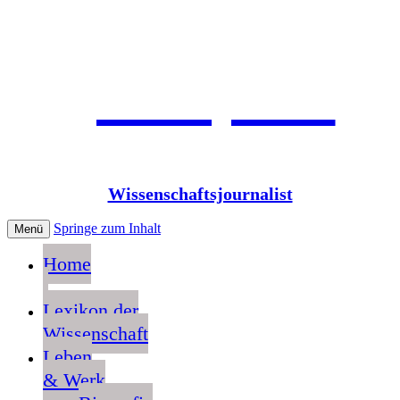
Jean Pütz
Wissenschaftsjournalist
Springe zum Inhalt
Menü
Home
Lexikon der
Wissenschaft
Leben
& Werk