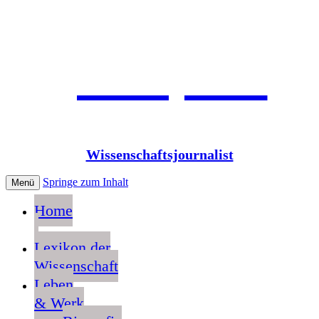
Jean Pütz
Wissenschaftsjournalist
Springe zum Inhalt
Menü
Home
Lexikon der
Wissenschaft
Leben
& Werk