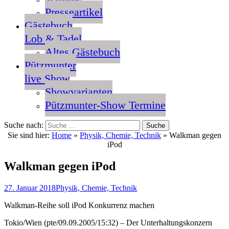
Presseartikel
Gästebuch
Lob & Tadel
Altes Gästebuch
Pützmunter
live Show
Showvarianten
Pützmunter-Show Termine
Suche nach:
Sie sind hier:
Home
»
Physik, Chemie, Technik
»
Walkman gegen
iPod
Walkman gegen iPod
27. Januar 2018
Physik, Chemie, Technik
Walkman-Reihe soll iPod Konkurrenz machen
Tokio/Wien (pte/09.09.2005/15:32) – Der Unterhaltungskonzern