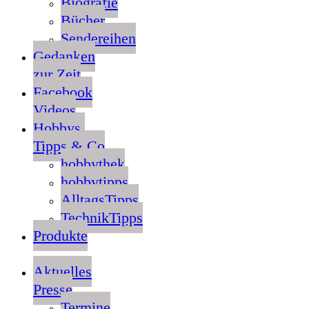
Biografie
Bücher
Sendereihen
Gedanken
zur Zeit
Facebook
Videos
Hobbys,
Tipps & Co
hobbythek
hobbytipps
AlltagsTipps
TechnikTipps
Produkte
Aktuelles
Presse
Termine