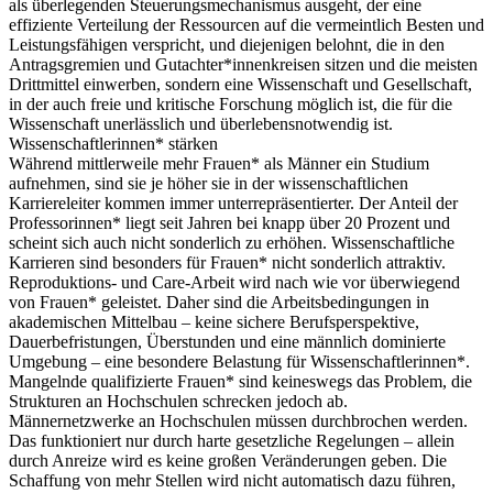
als überlegenden Steuerungsmechanismus ausgeht, der eine
effiziente Verteilung der Ressourcen auf die vermeintlich Besten und
Leistungsfähigen verspricht, und diejenigen belohnt, die in den
Antragsgremien und Gutachter*innenkreisen sitzen und die meisten
Drittmittel einwerben, sondern eine Wissenschaft und Gesellschaft,
in der auch freie und kritische Forschung möglich ist, die für die
Wissenschaft unerlässlich und überlebensnotwendig ist.
Wissenschaftlerinnen* stärken
Während mittlerweile mehr Frauen* als Männer ein Studium
aufnehmen, sind sie je höher sie in der wissenschaftlichen
Karriereleiter kommen immer unterrepräsentierter. Der Anteil der
Professorinnen* liegt seit Jahren bei knapp über 20 Prozent und
scheint sich auch nicht sonderlich zu erhöhen. Wissenschaftliche
Karrieren sind besonders für Frauen* nicht sonderlich attraktiv.
Reproduktions- und Care-Arbeit wird nach wie vor überwiegend
von Frauen* geleistet. Daher sind die Arbeitsbedingungen in
akademischen Mittelbau – keine sichere Berufsperspektive,
Dauerbefristungen, Überstunden und eine männlich dominierte
Umgebung – eine besondere Belastung für Wissenschaftlerinnen*.
Mangelnde qualifizierte Frauen* sind keineswegs das Problem, die
Strukturen an Hochschulen schrecken jedoch ab.
Männernetzwerke an Hochschulen müssen durchbrochen werden.
Das funktioniert nur durch harte gesetzliche Regelungen – allein
durch Anreize wird es keine großen Veränderungen geben. Die
Schaffung von mehr Stellen wird nicht automatisch dazu führen,