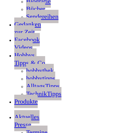
Biografie
Bücher
Sendereihen
Gedanken
zur Zeit
Facebook
Videos
Hobbys,
Tipps & Co
hobbythek
hobbytipps
AlltagsTipps
TechnikTipps
Produkte
Aktuelles
Presse
Termine