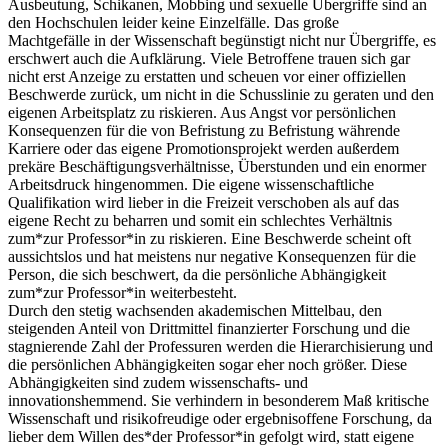
Ausbeutung, Schikanen, Mobbing und sexuelle Übergriffe sind an
den Hochschulen leider keine Einzelfälle. Das große
Machtgefälle in der Wissenschaft begünstigt nicht nur Übergriffe, es
erschwert auch die Aufklärung. Viele Betroffene trauen sich gar
nicht erst Anzeige zu erstatten und scheuen vor einer offiziellen
Beschwerde zurück, um nicht in die Schusslinie zu geraten und den
eigenen Arbeitsplatz zu riskieren. Aus Angst vor persönlichen
Konsequenzen für die von Befristung zu Befristung währende
Karriere oder das eigene Promotionsprojekt werden außerdem
prekäre Beschäftigungsverhältnisse, Überstunden und ein enormer
Arbeitsdruck hingenommen. Die eigene wissenschaftliche
Qualifikation wird lieber in die Freizeit verschoben als auf das
eigene Recht zu beharren und somit ein schlechtes Verhältnis
zum*zur Professor*in zu riskieren. Eine Beschwerde scheint oft
aussichtslos und hat meistens nur negative Konsequenzen für die
Person, die sich beschwert, da die persönliche Abhängigkeit
zum*zur Professor*in weiterbesteht.
Durch den stetig wachsenden akademischen Mittelbau, den
steigenden Anteil von Drittmittel finanzierter Forschung und die
stagnierende Zahl der Professuren werden die Hierarchisierung und
die persönlichen Abhängigkeiten sogar eher noch größer. Diese
Abhängigkeiten sind zudem wissenschafts- und
innovationshemmend. Sie verhindern in besonderem Maß kritische
Wissenschaft und risikofreudige oder ergebnisoffene Forschung, da
lieber dem Willen des*der Professor*in gefolgt wird, statt eigene