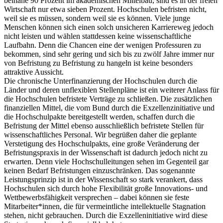
beinahe 90 Prozent im akademischen Mittelbau, sind es in der freien
Wirtschaft nur etwa sieben Prozent. Hochschulen befristen nicht,
weil sie es müssen, sondern weil sie es können. Viele junge
Menschen können sich einen solch unsicheren Karriereweg jedoch
nicht leisten und wählen stattdessen keine wissenschaftliche
Laufbahn. Denn die Chancen eine der wenigen Professuren zu
bekommen, sind sehr gering und sich bis zu zwölf Jahre immer nur
von Befristung zu Befristung zu hangeln ist keine besonders
attraktive Aussicht.
Die chronische Unterfinanzierung der Hochschulen durch die
Länder und deren unflexiblen Stellenpläne ist ein weiterer Anlass für
die Hochschulen befristete Verträge zu schließen. Die zusätzlichen
finanziellen Mittel, die vom Bund durch die Exzellenzinitiative und
die Hochschulpakte bereitgestellt werden, schaffen durch die
Befristung der Mittel ebenso ausschließlich befristete Stellen für
wissenschaftliches Personal. Wir begrüßen daher die geplante
Verstetigung des Hochschulpakts, eine große Veränderung der
Befristungspraxis in der Wissenschaft ist dadurch jedoch nicht zu
erwarten. Denn viele Hochschulleitungen sehen im Gegenteil gar
keinen Bedarf Befristungen einzuschränken. Das sogenannte
Leistungsprinzip ist in der Wissenschaft so stark verankert, dass
Hochschulen sich durch hohe Flexibilität große Innovations- und
Wettbewerbsfähigkeit versprechen – dabei können sie feste
Mitarbeiter*innen, die für vermeintliche intellektuelle Stagnation
stehen, nicht gebrauchen. Durch die Exzelleninitiative wird diese