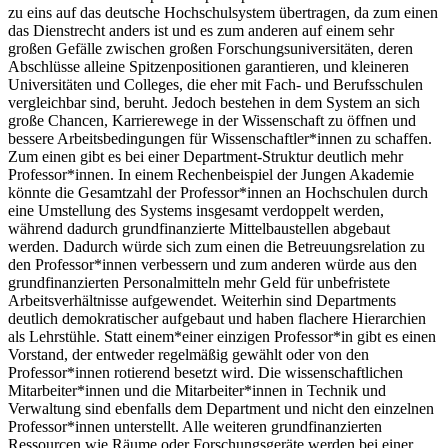
zu eins auf das deutsche Hochschulsystem übertragen, da zum einen
das Dienstrecht anders ist und es zum anderen auf einem sehr
großen Gefälle zwischen großen Forschungsuniversitäten, deren
Abschlüsse alleine Spitzenpositionen garantieren, und kleineren
Universitäten und Colleges, die eher mit Fach- und Berufsschulen
vergleichbar sind, beruht. Jedoch bestehen in dem System an sich
große Chancen, Karrierewege in der Wissenschaft zu öffnen und
bessere Arbeitsbedingungen für Wissenschaftler*innen zu schaffen.
Zum einen gibt es bei einer Department-Struktur deutlich mehr
Professor*innen. In einem Rechenbeispiel der Jungen Akademie
könnte die Gesamtzahl der Professor*innen an Hochschulen durch
eine Umstellung des Systems insgesamt verdoppelt werden,
während dadurch grundfinanzierte Mittelbaustellen abgebaut
werden. Dadurch würde sich zum einen die Betreuungsrelation zu
den Professor*innen verbessern und zum anderen würde aus den
grundfinanzierten Personalmitteln mehr Geld für unbefristete
Arbeitsverhältnisse aufgewendet. Weiterhin sind Departments
deutlich demokratischer aufgebaut und haben flachere Hierarchien
als Lehrstühle. Statt einem*einer einzigen Professor*in gibt es einen
Vorstand, der entweder regelmäßig gewählt oder von den
Professor*innen rotierend besetzt wird. Die wissenschaftlichen
Mitarbeiter*innen und die Mitarbeiter*innen in Technik und
Verwaltung sind ebenfalls dem Department und nicht den einzelnen
Professor*innen unterstellt. Alle weiteren grundfinanzierten
Ressourcen wie Räume oder Forschungsgeräte werden bei einer