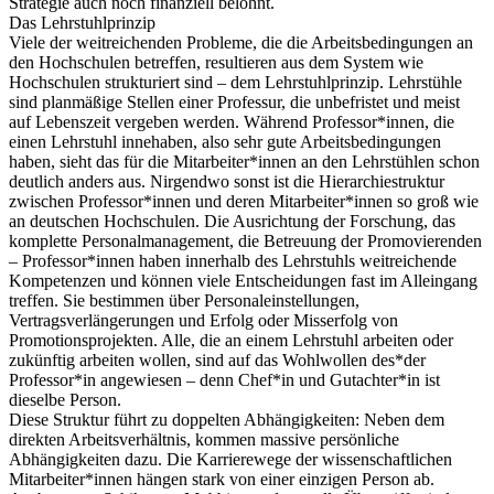
Strategie auch noch finanziell belohnt.
Das Lehrstuhlprinzip
Viele der weitreichenden Probleme, die die Arbeitsbedingungen an
den Hochschulen betreffen, resultieren aus dem System wie
Hochschulen strukturiert sind – dem Lehrstuhlprinzip. Lehrstühle
sind planmäßige Stellen einer Professur, die unbefristet und meist
auf Lebenszeit vergeben werden. Während Professor*innen, die
einen Lehrstuhl innehaben, also sehr gute Arbeitsbedingungen
haben, sieht das für die Mitarbeiter*innen an den Lehrstühlen schon
deutlich anders aus. Nirgendwo sonst ist die Hierarchiestruktur
zwischen Professor*innen und deren Mitarbeiter*innen so groß wie
an deutschen Hochschulen. Die Ausrichtung der Forschung, das
komplette Personalmanagement, die Betreuung der Promovierenden
– Professor*innen haben innerhalb des Lehrstuhls weitreichende
Kompetenzen und können viele Entscheidungen fast im Alleingang
treffen. Sie bestimmen über Personaleinstellungen,
Vertragsverlängerungen und Erfolg oder Misserfolg von
Promotionsprojekten. Alle, die an einem Lehrstuhl arbeiten oder
zukünftig arbeiten wollen, sind auf das Wohlwollen des*der
Professor*in angewiesen – denn Chef*in und Gutachter*in ist
dieselbe Person.
Diese Struktur führt zu doppelten Abhängigkeiten: Neben dem
direkten Arbeitsverhältnis, kommen massive persönliche
Abhängigkeiten dazu. Die Karrierewege der wissenschaftlichen
Mitarbeiter*innen hängen stark von einer einzigen Person ab.