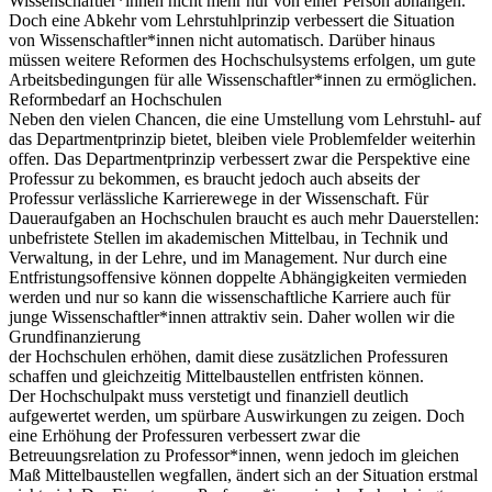
Wissenschaftler*innen nicht mehr nur von einer Person abhängen.
Doch eine Abkehr vom Lehrstuhlprinzip verbessert die Situation
von Wissenschaftler*innen nicht automatisch. Darüber hinaus
müssen weitere Reformen des Hochschulsystems erfolgen, um gute
Arbeitsbedingungen für alle Wissenschaftler*innen zu ermöglichen.
Reformbedarf an Hochschulen
Neben den vielen Chancen, die eine Umstellung vom Lehrstuhl- auf
das Departmentprinzip bietet, bleiben viele Problemfelder weiterhin
offen. Das Departmentprinzip verbessert zwar die Perspektive eine
Professur zu bekommen, es braucht jedoch auch abseits der
Professur verlässliche Karrierewege in der Wissenschaft. Für
Daueraufgaben an Hochschulen braucht es auch mehr Dauerstellen:
unbefristete Stellen im akademischen Mittelbau, in Technik und
Verwaltung, in der Lehre, und im Management. Nur durch eine
Entfristungsoffensive können doppelte Abhängigkeiten vermieden
werden und nur so kann die wissenschaftliche Karriere auch für
junge Wissenschaftler*innen attraktiv sein. Daher wollen wir die
Grundfinanzierung
der Hochschulen erhöhen, damit diese zusätzlichen Professuren
schaffen und gleichzeitig Mittelbaustellen entfristen können.
Der Hochschulpakt muss verstetigt und finanziell deutlich
aufgewertet werden, um spürbare Auswirkungen zu zeigen. Doch
eine Erhöhung der Professuren verbessert zwar die
Betreuungsrelation zu Professor*innen, wenn jedoch im gleichen
Maß Mittelbaustellen wegfallen, ändert sich an der Situation erstmal