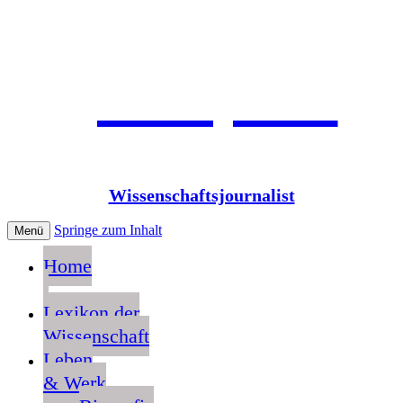
Jean Pütz
Wissenschaftsjournalist
Springe zum Inhalt
Menü
Home
Lexikon der
Wissenschaft
Leben
& Werk