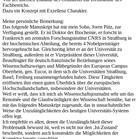
Fachbereichs.
Dazu ein Konzept mit Exzellenz Charakter.
Meine persönliche Bemerkung:
Das folgende Manuskript hat mir mein Sohn, Joern Pütz, zur
Verfügung gestellt. Er ist Doktor der Biochemie, er forscht in
Frankreich am zentralen Forschungsinstitut CNRS in Straßburg in
der biochemischen Abteilung, die bereits 4 Nobelpreisträger
hervorgebracht hat. Gleichzeitig lehrt er an der Universität zu
Straßburg, außerdem ist er Vizepräsident dieser Universität,
Beauftragter für deutsch-französische Beziehungen seines
Wissenschaftszweiges und Mitbegründer des European Campus
Oberrhein, gen. Eucor, in dem sich die Universitäten Straßburg,
Basel, Freiburg zusammengefunden haben. Diese Tätigkeiten
eröffneten ihm einen guten Überblick über die europäischen
Hochschullandschaften, insbesondere der Universitäten.
Weil er weiß, dass ich mich als Wissenschaftsjournalist sehr um das
Renomée und die Glaubwürdigkeit der Wissenschaft bemühe, hat er
mir das folgendes Manuskript zugesandt, das in unnachahmlicher
Weise die Unzulänglichkeiten des heutigen Universitäts-Systems
offen legt.
Ich empfehle es allen, denen die Unzulänglichkeit dieser
Problematik bewusst ist, weil es nicht nur den ‚Ist-Zustand‘
beschreibt, sondern auch konstruktiv die Möglichkeiten der
Korrektur kreativ vorschlägt.