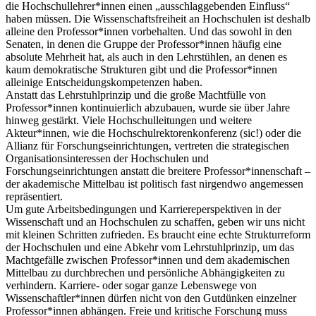
die Hochschullehrer*innen einen „ausschlaggebenden Einfluss“
haben müssen. Die Wissenschaftsfreiheit an Hochschulen ist deshalb
alleine den Professor*innen vorbehalten. Und das sowohl in den
Senaten, in denen die Gruppe der Professor*innen häufig eine
absolute Mehrheit hat, als auch in den Lehrstühlen, an denen es
kaum demokratische Strukturen gibt und die Professor*innen
alleinige Entscheidungskompetenzen haben.
Anstatt das Lehrstuhlprinzip und die große Machtfülle von
Professor*innen kontinuierlich abzubauen, wurde sie über Jahre
hinweg gestärkt. Viele Hochschulleitungen und weitere
Akteur*innen, wie die Hochschulrektorenkonferenz (sic!) oder die
Allianz für Forschungseinrichtungen, vertreten die strategischen
Organisationsinteressen der Hochschulen und
Forschungseinrichtungen anstatt die breitere Professor*innenschaft –
der akademische Mittelbau ist politisch fast nirgendwo angemessen
repräsentiert.
Um gute Arbeitsbedingungen und Karriereperspektiven in der
Wissenschaft und an Hochschulen zu schaffen, geben wir uns nicht
mit kleinen Schritten zufrieden. Es braucht eine echte Strukturreform
der Hochschulen und eine Abkehr vom Lehrstuhlprinzip, um das
Machtgefälle zwischen Professor*innen und dem akademischen
Mittelbau zu durchbrechen und persönliche Abhängigkeiten zu
verhindern. Karriere- oder sogar ganze Lebenswege von
Wissenschaftler*innen dürfen nicht von den Gutdünken einzelner
Professor*innen abhängen. Freie und kritische Forschung muss