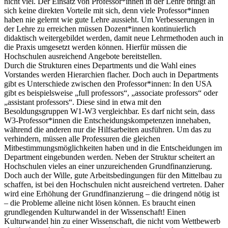
nicht viel. Der Einsatz von Professor*innen in der Lehre bringt an
sich keine direkten Vorteile mit sich, denn viele Professor*innen
haben nie gelernt wie gute Lehre aussieht. Um Verbesserungen in
der Lehre zu erreichen müssen Dozent*innen kontinuierlich
didaktisch weitergebildet werden, damit neue Lehrmethoden auch in
die Praxis umgesetzt werden können. Hierfür müssen die
Hochschulen ausreichend Angebote bereitstellen.
Durch die Strukturen eines Departments und die Wahl eines
Vorstandes werden Hierarchien flacher. Doch auch in Departments
gibt es Unterschiede zwischen den Professor*innen: In den USA
gibt es beispielsweise „full professors“, „associate professors“ oder
„assistant professors“. Diese sind in etwa mit den
Besoldungsgruppen W1-W3 vergleichbar. Es darf nicht sein, dass
W3-Professor*innen die Entscheidungskompetenzen innehaben,
während die anderen nur die Hilfsarbeiten ausführen. Um das zu
verhindern, müssen alle Professuren die gleichen
Mitbestimmungsmöglichkeiten haben und in die Entscheidungen im
Department eingebunden werden. Neben der Struktur scheitert an
Hochschulen vieles an einer unzureichenden Grundfinanzierung.
Doch auch der Wille, gute Arbeitsbedingungen für den Mittelbau zu
schaffen, ist bei den Hochschulen nicht ausreichend vertreten. Daher
wird eine Erhöhung der Grundfinanzierung – die dringend nötig ist
– die Probleme alleine nicht lösen können. Es braucht einen
grundlegenden Kulturwandel in der Wissenschaft! Einen
Kulturwandel hin zu einer Wissenschaft, die nicht vom Wettbewerb