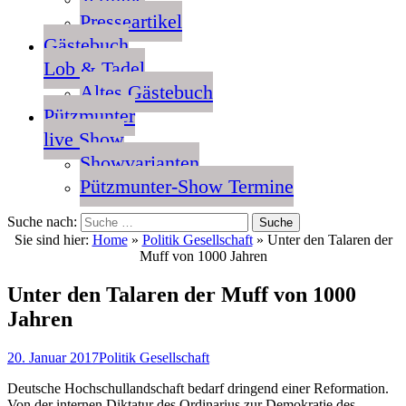
Presseartikel
Gästebuch
Lob & Tadel
Altes Gästebuch
Pützmunter
live Show
Showvarianten
Pützmunter-Show Termine
Suche nach:
Sie sind hier:
Home
»
Politik Gesellschaft
»
Unter den Talaren der
Muff von 1000 Jahren
Unter den Talaren der Muff von 1000
Jahren
20. Januar 2017
Politik Gesellschaft
Deutsche Hochschullandschaft bedarf dringend einer Reformation.
Von der internen Diktatur des Ordinarius zur Demokratie des