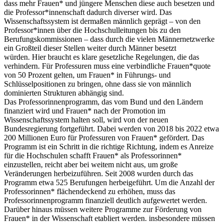
dass mehr Frauen* und jüngere Menschen diese auch besetzen und
die Professor*innenschaft dadurch diverser wird. Das
Wissenschaftssystem ist dermaßen männlich geprägt – von den
Professor*innen über die Hochschulleitungen bis zu den
Berufungskommissionen – dass durch die vielen Männernetzwerke
ein Großteil dieser Stellen weiter durch Männer besetzt
würden. Hier braucht es klare gesetzliche Regelungen, die das
verhindern. Für Professuren muss eine verbindliche Frauen*quote
von 50 Prozent gelten, um Frauen* in Führungs- und
Schlüsselpositionen zu bringen, ohne dass sie von männlich
dominierten Strukturen abhängig sind.
Das Professorinnenprogramm, das vom Bund und den Ländern
finanziert wird und Frauen* nach der Promotion im
Wissenschaftssystem halten soll, wird von der neuen
Bundesregierung fortgeführt. Dabei werden von 2018 bis 2022 etwa
200 Millionen Euro für Professuren von Frauen* gefördert. Das
Programm ist ein Schritt in die richtige Richtung, indem es Anreize
für die Hochschulen schafft Frauen* als Professorinnen*
einzustellen, reicht aber bei weitem nicht aus, um große
Veränderungen herbeizuführen. Seit 2008 wurden durch das
Programm etwa 525 Berufungen herbeigeführt. Um die Anzahl der
Professorinnen* flächendeckend zu erhöhen, muss das
Professorinnenprogramm finanziell deutlich aufgewertet werden.
Darüber hinaus müssen weitere Programme zur Förderung von
Frauen* in der Wissenschaft etabliert werden. insbesondere müssen