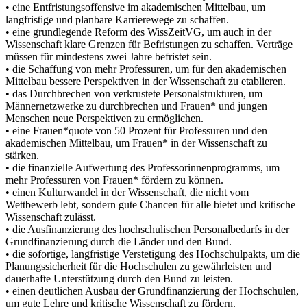
• eine Entfristungsoffensive im akademischen Mittelbau, um
langfristige und planbare Karrierewege zu schaffen.
• eine grundlegende Reform des WissZeitVG, um auch in der
Wissenschaft klare Grenzen für Befristungen zu schaffen. Verträge
müssen für mindestens zwei Jahre befristet sein.
• die Schaffung von mehr Professuren, um für den akademischen
Mittelbau bessere Perspektiven in der Wissenschaft zu etablieren.
• das Durchbrechen von verkrustete Personalstrukturen, um
Männernetzwerke zu durchbrechen und Frauen* und jungen
Menschen neue Perspektiven zu ermöglichen.
• eine Frauen*quote von 50 Prozent für Professuren und den
akademischen Mittelbau, um Frauen* in der Wissenschaft zu
stärken.
• die finanzielle Aufwertung des Professorinnenprogramms, um
mehr Professuren von Frauen* fördern zu können.
• einen Kulturwandel in der Wissenschaft, die nicht vom
Wettbewerb lebt, sondern gute Chancen für alle bietet und kritische
Wissenschaft zulässt.
• die Ausfinanzierung des hochschulischen Personalbedarfs in der
Grundfinanzierung durch die Länder und den Bund.
• die sofortige, langfristige Verstetigung des Hochschulpakts, um die
Planungssicherheit für die Hochschulen zu gewährleisten und
dauerhafte Unterstützung durch den Bund zu leisten.
• einen deutlichen Ausbau der Grundfinanzierung der Hochschulen,
um gute Lehre und kritische Wissenschaft zu fördern.