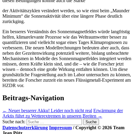
diesen Bedingungen könnte auch die Stärke
der Aktivitätszyklen verändert werden, so wie einst beim „Maunder
Minimum“ die Sonnenaktivität über eine längere Phase deutlich
zurückging.
Ein besseres Verständnis des Sonnenmagnetfeldes würde langfristig
helfen, klimarelevante Prozesse wie das Weltraumwetter besser zu
quantifizieren und vielleicht sogar eines Tages Klimaprognosen zu
verbessern. Die neuen Modellrechnungen bedeuten aber auch, dass
neben der Gezeitenwirkung potenziell weitere, bislang unbeachtete
Mechanismen in Modelle des Sonnenmagnetfeldes integriert werden
müssen, deren Kräfte klein sind, und die – wie die Forscher jetzt
wissen – dennoch eine große Wirkung entfalten können. Um diese
grundsätzliche Fragestellung auch im Labor untersuchen zu können,
bereiten die Forscher zurzeit ein neues Flüssigmetall-Experiment am
HZDR vor.
Beitrags-Navigation
←
Neuer besserer Akku! Leider noch nicht real
Erwärmung der
Arktis führt zu Wetterextremen in unseren Breiten
→
Suche nach:
Datenschutzerklärung
Impressum
/ Copyright © 2026 Team
Jean Pütz