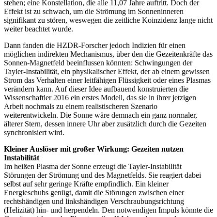
stehen; eine Konstellation, die alle 11,07 Jahre auftritt. Doch der
Effekt ist zu schwach, um die Strömung im Sonneninneren
signifikant zu stören, weswegen die zeitliche Koinzidenz lange nicht
weiter beachtet wurde.
Dann fanden die HZDR-Forscher jedoch Indizien für einen
möglichen indirekten Mechanismus, über den die Gezeitenkräfte das
Sonnen-Magnetfeld beeinflussen könnten: Schwingungen der
Tayler-Instabilität, ein physikalischer Effekt, der ab einem gewissen
Strom das Verhalten einer leitfähigen Flüssigkeit oder eines Plasmas
verändern kann. Auf dieser Idee aufbauend konstruierten die
Wissenschaftler 2016 ein erstes Modell, das sie in ihrer jetzigen
Arbeit nochmals zu einem realistischeren Szenario
weiterentwickeln. Die Sonne wäre demnach ein ganz normaler,
älterer Stern, dessen innere Uhr aber zusätzlich durch die Gezeiten
synchronisiert wird.
Kleiner Auslöser mit großer Wirkung: Gezeiten nutzen
Instabilität
Im heißen Plasma der Sonne erzeugt die Tayler-Instabilität
Störungen der Strömung und des Magnetfelds. Sie reagiert dabei
selbst auf sehr geringe Kräfte empfindlich. Ein kleiner
Energieschubs genügt, damit die Störungen zwischen einer
rechtshändigen und linkshändigen Verschraubungsrichtung
(Helizität) hin- und herpendeln. Den notwendigen Impuls könnte die