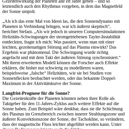
Gezeitenwirkung der Planeten alle elf Jahre geben – und so
letztendlich auch den Rhythmus vorgeben, in dem das Magnetfeld
der Sonne umpolt.
„Als ich das erste Mal von Ideen las, die den Sonnendynamo mit
Planeten in Verbindung bringen, war ich äußerst skeptisch“,
berichtet Stefani. „Als wir jedoch in unseren Computersimulationen
Helizitäts-Schwingungen der stromgetriebenen Tayler-Instabilität
entdeckten, fragte ich mich: Was passiert, wenn man mit einer
leichten, gezeitenartigen Störung auf das Plasma einwirkt? Das
Ergebnis war phänomenal. Die Schwingung wurde richtig
angefacht und mit dem Takt der äußeren Störung synchronisiert.“
Mit ihrem erweiterten Modell können die Forscher auch Effekte
erklären, die bisher nur schwierig zu modellieren waren,
beispielsweise „falsche“ Helizitäten, wie sie bei Studien von
Sonnenflecken beobachtet werden, oder das bekannte Doppel-
Maximum in der Aktivitätskurve der Sonne.
Langfrist-Prognose für die Sonne?
Die Gezeitenkräfte der Planeten könnten neben ihrer Rolle als
Taktgeber für den 11-Jahres-Zyklus auch weitere Effekte auf die
Sonne haben. Zum Beispiel wäre denkbar, dass sie die Schichtung
des Plasmas im Grenzbereich zwischen innerer Strahlungszone und
äußerer Konvektionszone der Sonne, der Tachokline, so verändern,
dass der magnetische Fluss leichter abgeführt werden kann. Unter