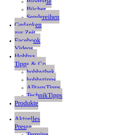
Biografie
Bücher
Sendereihen
Gedanken
zur Zeit
Facebook
Videos
Hobbys,
Tipps & Co
hobbythek
hobbytipps
AlltagsTipps
TechnikTipps
Produkte
Aktuelles
Presse
Termine