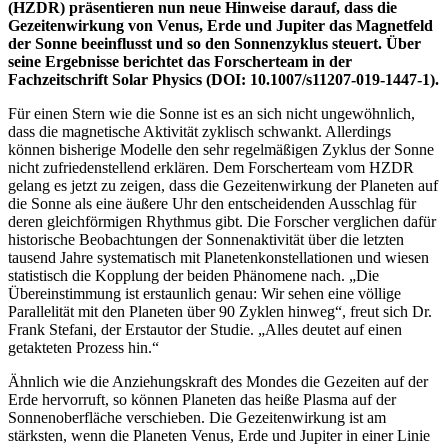
(HZDR) präsentieren nun neue Hinweise darauf, dass die
Gezeitenwirkung von Venus, Erde und Jupiter das Magnetfeld
der Sonne beeinflusst und so den Sonnenzyklus steuert. Über
seine Ergebnisse berichtet das Forscherteam in der
Fachzeitschrift Solar Physics (DOI: 10.1007/s11207-019-1447-1).
Für einen Stern wie die Sonne ist es an sich nicht ungewöhnlich,
dass die magnetische Aktivität zyklisch schwankt. Allerdings
können bisherige Modelle den sehr regelmäßigen Zyklus der Sonne
nicht zufriedenstellend erklären. Dem Forscherteam vom HZDR
gelang es jetzt zu zeigen, dass die Gezeitenwirkung der Planeten auf
die Sonne als eine äußere Uhr den entscheidenden Ausschlag für
deren gleichförmigen Rhythmus gibt. Die Forscher verglichen dafür
historische Beobachtungen der Sonnenaktivität über die letzten
tausend Jahre systematisch mit Planetenkonstellationen und wiesen
statistisch die Kopplung der beiden Phänomene nach. „Die
Übereinstimmung ist erstaunlich genau: Wir sehen eine völlige
Parallelität mit den Planeten über 90 Zyklen hinweg“, freut sich Dr.
Frank Stefani, der Erstautor der Studie. „Alles deutet auf einen
getakteten Prozess hin.“
Ähnlich wie die Anziehungskraft des Mondes die Gezeiten auf der
Erde hervorruft, so können Planeten das heiße Plasma auf der
Sonnenoberfläche verschieben. Die Gezeitenwirkung ist am
stärksten, wenn die Planeten Venus, Erde und Jupiter in einer Linie