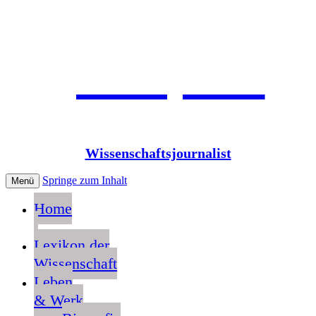
Jean Pütz
Wissenschaftsjournalist
Springe zum Inhalt
Menü
Home
Lexikon der
Wissenschaft
Leben
& Werk