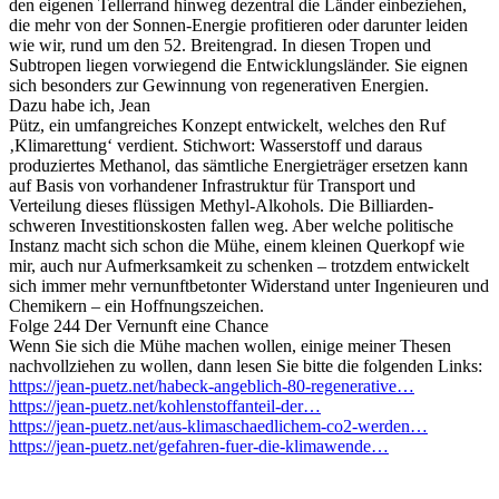
den eigenen Tellerrand hinweg dezentral die Länder einbeziehen,
die mehr von der Sonnen-Energie profitieren oder darunter leiden
wie wir, rund um den 52. Breitengrad. In diesen Tropen und
Subtropen liegen vorwiegend die Entwicklungsländer. Sie eignen
sich besonders zur Gewinnung von regenerativen Energien.
Dazu habe ich, Jean
Pütz, ein umfangreiches Konzept entwickelt, welches den Ruf
‚Klimarettung‘ verdient. Stichwort: Wasserstoff und daraus
produziertes Methanol, das sämtliche Energieträger ersetzen kann
auf Basis von vorhandener Infrastruktur für Transport und
Verteilung dieses flüssigen Methyl-Alkohols. Die Billiarden-
schweren Investitionskosten fallen weg. Aber welche politische
Instanz macht sich schon die Mühe, einem kleinen Querkopf wie
mir, auch nur Aufmerksamkeit zu schenken – trotzdem entwickelt
sich immer mehr vernunftbetonter Widerstand unter Ingenieuren und
Chemikern – ein Hoffnungszeichen.
Folge 244 Der Vernunft eine Chance
Wenn Sie sich die Mühe machen wollen, einige meiner Thesen
nachvollziehen zu wollen, dann lesen Sie bitte die folgenden Links:
https://jean-puetz.net/habeck-angeblich-80-regenerative…
https://jean-puetz.net/kohlenstoffanteil-der…
https://jean-puetz.net/aus-klimaschaedlichem-co2-werden…
https://jean-puetz.net/gefahren-fuer-die-klimawende…