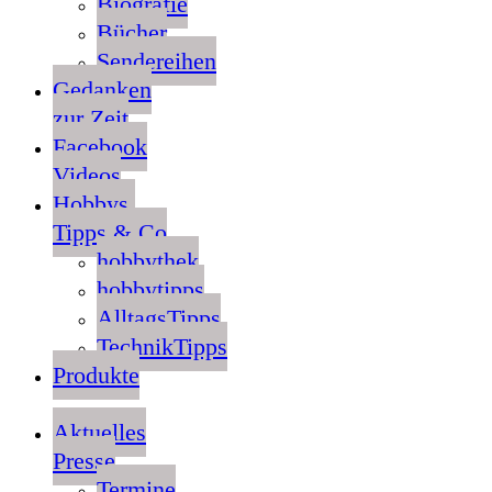
Biografie
Bücher
Sendereihen
Gedanken
zur Zeit
Facebook
Videos
Hobbys,
Tipps & Co
hobbythek
hobbytipps
AlltagsTipps
TechnikTipps
Produkte
Aktuelles
Presse
Termine