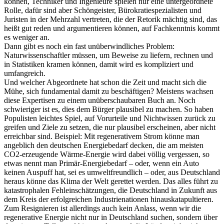
können, Techniker und Ingenieure spielen nur eine untergeordnete
Rolle, dafür sind aber Schöngeister, Bürokratiespezialisten und
Juristen in der Mehrzahl vertreten, die der Retorik mächtig sind, das
heißt gut reden und argumentieren können, auf Fachkenntnis kommt
es weniger an.
Dann gibt es noch ein fast unüberwindliches Problem:
Naturwissenschaftler müssen, um Beweise zu liefern, rechnen und
in Statistiken kramen können, damit wird es kompliziert und
umfangreich.
Und welcher Abgeordnete hat schon die Zeit und macht sich die
Mühe, sich fundamental damit zu beschäftigen? Meistens wachsen
diese Expertisen zu einem unüberschaubaren Buch an. Noch
schwieriger ist es, dies dem Bürger plausibel zu machen. So haben
Populisten leichtes Spiel, auf Vorurteile und Nichtwissen zurück zu
greifen und Ziele zu setzen, die nur plausibel erscheinen, aber nicht
erreichbar sind. Beispiel: Mit regenerativem Strom könne man
angeblich den deutschen Energiebedarf decken, die am meisten
CO2-erzeugende Wärme-Energie wird dabei völlig vergessen, so
etwas nennt man Primär-Energiebedarf – oder, wenn ein Auto
keinen Auspuff hat, sei es umweltfreundlich – oder, aus Deutschland
heraus könne das Klima der Welt gerettet werden. Das alles führt zu
katastrophalen Fehleinschätzungen, die Deutschland in Zukunft aus
dem Kreis der erfolgreichen Industrienationen hinauskatapultieren.
Zum Resignieren ist allerdings auch kein Anlass, wenn wir die
regenerative Energie nicht nur in Deutschland suchen, sondern über