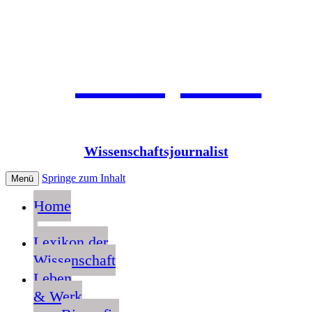
Jean Pütz
Wissenschaftsjournalist
Springe zum Inhalt
Menü
Home
Lexikon der
Wissenschaft
Leben
& Werk