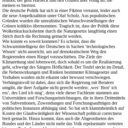
Humor, der geht Harbeck und den Grünen aber völlig ab, die
meinen es bierrnst.
Die deutsche Politik hat sich in einer Fiktion verrannt, leider auch
die neue Ampelkoalition unter Olaf Scholz. Aus populistischen
Gründen wurden die unrealistischen Wunschvorstellungen der
Grünen kritiklos übernommen. Tragisch ist, dass der Politik diese
Wolkenkuckucksheime durch die Naturgesetze langfristig einen
Strich durch die Rechnung gemacht werden.
Wie konnte es soweit kommen? Es scheint, dass die
Schwarmintelligenz der Deutschen in Sachen ‘technologisches
Wissen‘ nicht ausreicht, um auf demokratischem Weg den
Regierenden einen Riegel vorzuschieben. Die Ziele der
Klimarettung sind lobenswert, doch sobald es um die Realisierung
geht, schweigt des Sängers Höflichkeit. Der Teufel steckt im Detail,
die Nebenwirkungen und Risiken bestimmter Klimagesetze und
Vorhaben wurden nicht erkannt oder bewusst verschwiegen.
Verhängnisvoll ist dabei, dass sich die Regierung mit Beratern
umgibt, die ihrer Aufgabe nicht gerecht werden: ‚wes‘ Brot‘ ich
ess‘, des Lied ich sing‘, denn viele dieser Fachleute stammen aus
Universitäten und Forschungseinrichtungen, die in ihren Drittmitteln
von Subventionen, Zuwendungen und Forschungsaufträgen der
politischen Instanzen abhängig sind. So hat sich klammheimlich auf
Kosten der Glaubwürdigkeit der Wissenschaft political correctness
breit gemacht. Hinzu kommt, dass auch die Abgeordneten des
Bundes und der Länder nicht mehr das Volk repräsentativ vertreten