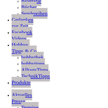
Biografie
Bücher
Sendereihen
Gedanken
zur Zeit
Facebook
Videos
Hobbys,
Tipps & Co
hobbythek
hobbytipps
AlltagsTipps
TechnikTipps
Produkte
Aktuelles
Presse
Termine