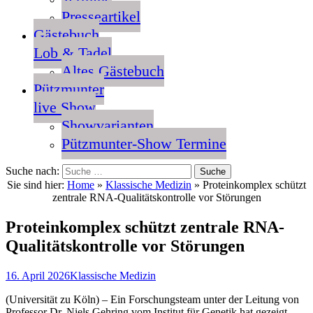
Presseartikel
Gästebuch
Lob & Tadel
Altes Gästebuch
Pützmunter
live Show
Showvarianten
Pützmunter-Show Termine
Suche nach:
Sie sind hier:
Home
»
Klassische Medizin
»
Proteinkomplex schützt
zentrale RNA-Qualitätskontrolle vor Störungen
Proteinkomplex schützt zentrale RNA-
Qualitätskontrolle vor Störungen
16. April 2026
Klassische Medizin
(Universität zu Köln) – Ein Forschungsteam unter der Leitung von
Professor Dr. Niels Gehring vom Institut für Genetik hat gezeigt,