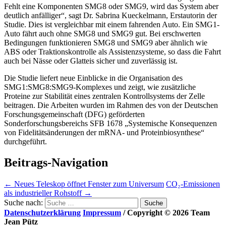
Fehlt eine Komponenten SMG8 oder SMG9, wird das System aber
deutlich anfälliger“, sagt Dr. Sabrina Kueckelmann, Erstautorin der
Studie. Dies ist vergleichbar mit einem fahrenden Auto. Ein SMG1-
Auto fährt auch ohne SMG8 und SMG9 gut. Bei erschwerten
Bedingungen funktionieren SMG8 und SMG9 aber ähnlich wie
ABS oder Traktionskontrolle als Assistenzsysteme, so dass die Fahrt
auch bei Nässe oder Glatteis sicher und zuverlässig ist.
Die Studie liefert neue Einblicke in die Organisation des
SMG1:SMG8:SMG9-Komplexes und zeigt, wie zusätzliche
Proteine zur Stabilität eines zentralen Kontrollsystems der Zelle
beitragen. Die Arbeiten wurden im Rahmen des von der Deutschen
Forschungsgemeinschaft (DFG) geförderten
Sonderforschungsbereichs SFB 1678 „Systemische Konsequenzen
von Fidelitätsänderungen der mRNA- und Proteinbiosynthese“
durchgeführt.
Beitrags-Navigation
←
Neues Teleskop öffnet Fenster zum Universum
CO₂-Emissionen
als industrieller Rohstoff
→
Suche nach:
Datenschutzerklärung
Impressum
/ Copyright © 2026 Team
Jean Pütz