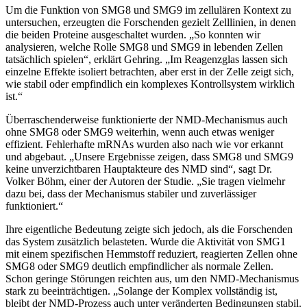
Um die Funktion von SMG8 und SMG9 im zellulären Kontext zu
untersuchen, erzeugten die Forschenden gezielt Zelllinien, in denen
die beiden Proteine ausgeschaltet wurden. „So konnten wir
analysieren, welche Rolle SMG8 und SMG9 in lebenden Zellen
tatsächlich spielen“, erklärt Gehring. „Im Reagenzglas lassen sich
einzelne Effekte isoliert betrachten, aber erst in der Zelle zeigt sich,
wie stabil oder empfindlich ein komplexes Kontrollsystem wirklich
ist.“
Überraschenderweise funktionierte der NMD-Mechanismus auch
ohne SMG8 oder SMG9 weiterhin, wenn auch etwas weniger
effizient. Fehlerhafte mRNAs wurden also nach wie vor erkannt
und abgebaut. „Unsere Ergebnisse zeigen, dass SMG8 und SMG9
keine unverzichtbaren Hauptakteure des NMD sind“, sagt Dr.
Volker Böhm, einer der Autoren der Studie. „Sie tragen vielmehr
dazu bei, dass der Mechanismus stabiler und zuverlässiger
funktioniert.“
Ihre eigentliche Bedeutung zeigte sich jedoch, als die Forschenden
das System zusätzlich belasteten. Wurde die Aktivität von SMG1
mit einem spezifischen Hemmstoff reduziert, reagierten Zellen ohne
SMG8 oder SMG9 deutlich empfindlicher als normale Zellen.
Schon geringe Störungen reichten aus, um den NMD-Mechanismus
stark zu beeinträchtigen. „Solange der Komplex vollständig ist,
bleibt der NMD-Prozess auch unter veränderten Bedingungen stabil.