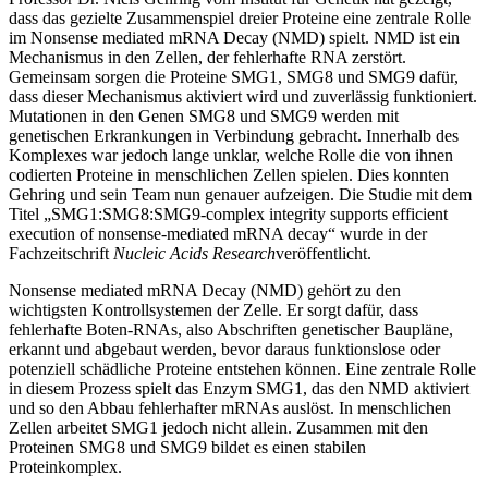
dass das gezielte Zusammenspiel dreier Proteine eine zentrale Rolle
im Nonsense mediated mRNA Decay (NMD) spielt. NMD ist ein
Mechanismus in den Zellen, der fehlerhafte RNA zerstört.
Gemeinsam sorgen die Proteine SMG1, SMG8 und SMG9 dafür,
dass dieser Mechanismus aktiviert wird und zuverlässig funktioniert.
Mutationen in den Genen SMG8 und SMG9 werden mit
genetischen Erkrankungen in Verbindung gebracht. Innerhalb des
Komplexes war jedoch lange unklar, welche Rolle die von ihnen
codierten Proteine in menschlichen Zellen spielen. Dies konnten
Gehring und sein Team nun genauer aufzeigen. Die Studie mit dem
Titel „SMG1:SMG8:SMG9-complex integrity supports efficient
execution of nonsense-mediated mRNA decay“ wurde in der
Fachzeitschrift
Nucleic Acids Research
veröffentlicht.
Nonsense mediated mRNA Decay (NMD) gehört zu den
wichtigsten Kontrollsystemen der Zelle. Er sorgt dafür, dass
fehlerhafte Boten-RNAs, also Abschriften genetischer Baupläne,
erkannt und abgebaut werden, bevor daraus funktionslose oder
potenziell schädliche Proteine entstehen können. Eine zentrale Rolle
in diesem Prozess spielt das Enzym SMG1, das den NMD aktiviert
und so den Abbau fehlerhafter mRNAs auslöst. In menschlichen
Zellen arbeitet SMG1 jedoch nicht allein. Zusammen mit den
Proteinen SMG8 und SMG9 bildet es einen stabilen
Proteinkomplex.