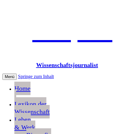
Jean Pütz
Wissenschaftsjournalist
Springe zum Inhalt
Menü
Home
Lexikon der
Wissenschaft
Leben
& Werk