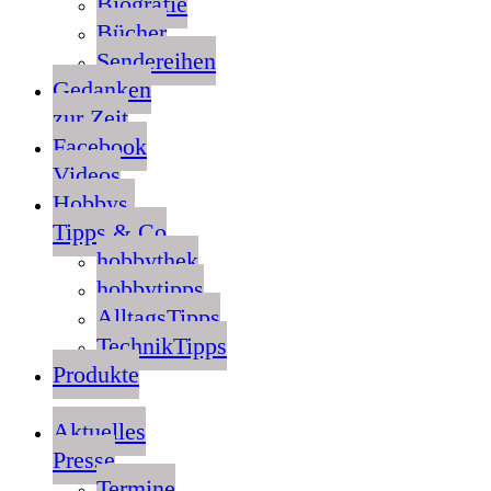
Biografie
Bücher
Sendereihen
Gedanken
zur Zeit
Facebook
Videos
Hobbys,
Tipps & Co
hobbythek
hobbytipps
AlltagsTipps
TechnikTipps
Produkte
Aktuelles
Presse
Termine