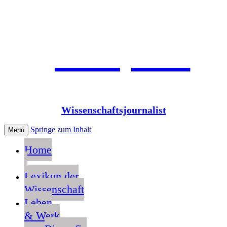
Jean Pütz
Wissenschaftsjournalist
Springe zum Inhalt
Menü
Home
Lexikon der
Wissenschaft
Leben
& Werk