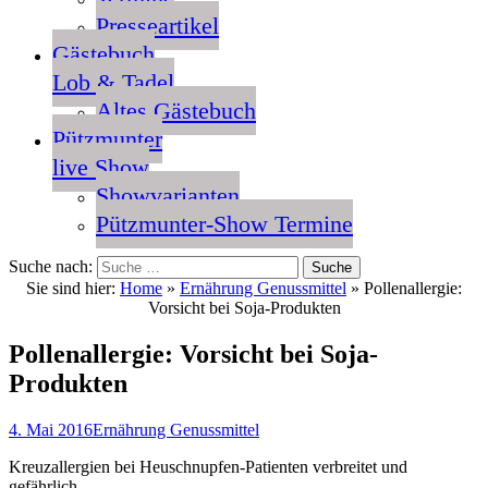
Presseartikel
Gästebuch
Lob & Tadel
Altes Gästebuch
Pützmunter
live Show
Showvarianten
Pützmunter-Show Termine
Suche nach:
Sie sind hier:
Home
»
Ernährung Genussmittel
»
Pollenallergie:
Vorsicht bei Soja-Produkten
Pollenallergie: Vorsicht bei Soja-
Produkten
4. Mai 2016
Ernährung Genussmittel
Kreuzallergien bei Heuschnupfen-Patienten verbreitet und
gefährlich