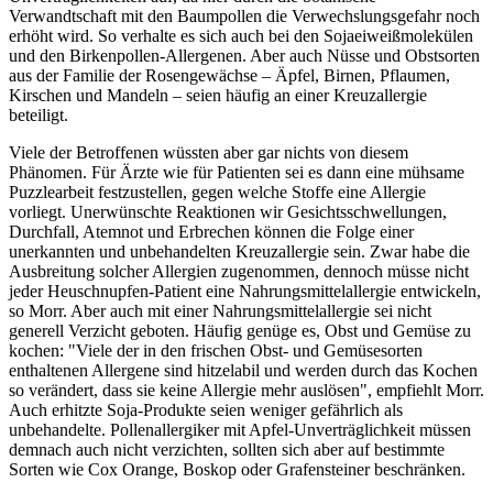
Verwandtschaft mit den Baumpollen die Verwechslungsgefahr noch
erhöht wird. So verhalte es sich auch bei den Sojaeiweißmolekülen
und den Birkenpollen-Allergenen. Aber auch Nüsse und Obstsorten
aus der Familie der Rosengewächse – Äpfel, Birnen, Pflaumen,
Kirschen und Mandeln – seien häufig an einer Kreuzallergie
beteiligt.
Viele der Betroffenen wüssten aber gar nichts von diesem
Phänomen. Für Ärzte wie für Patienten sei es dann eine mühsame
Puzzlearbeit festzustellen, gegen welche Stoffe eine Allergie
vorliegt. Unerwünschte Reaktionen wir Gesichtsschwellungen,
Durchfall, Atemnot und Erbrechen können die Folge einer
unerkannten und unbehandelten Kreuzallergie sein. Zwar habe die
Ausbreitung solcher Allergien zugenommen, dennoch müsse nicht
jeder Heuschnupfen-Patient eine Nahrungsmittelallergie entwickeln,
so Morr. Aber auch mit einer Nahrungsmittelallergie sei nicht
generell Verzicht geboten. Häufig genüge es, Obst und Gemüse zu
kochen: "Viele der in den frischen Obst- und Gemüsesorten
enthaltenen Allergene sind hitzelabil und werden durch das Kochen
so verändert, dass sie keine Allergie mehr auslösen", empfiehlt Morr.
Auch erhitzte Soja-Produkte seien weniger gefährlich als
unbehandelte. Pollenallergiker mit Apfel-Unverträglichkeit müssen
demnach auch nicht verzichten, sollten sich aber auf bestimmte
Sorten wie Cox Orange, Boskop oder Grafensteiner beschränken.