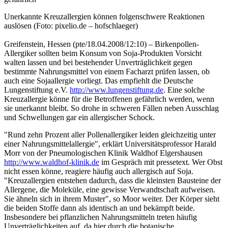
Unerkannte Kreuzallergien können folgenschwere Reaktionen
auslösen (Foto: pixelio.de – hofschlaeger)
Greifenstein, Hessen (pte/18.04.2008/12:10) – Birkenpollen-
Allergiker sollten beim Konsum von Soja-Produkten Vorsicht
walten lassen und bei bestehender Unverträglichkeit gegen
bestimmte Nahrungsmittel von einem Facharzt prüfen lassen, ob
auch eine Sojaallergie vorliegt. Das empfiehlt die Deutsche
Lungenstiftung e.V.
http://www.lungenstiftung.de
. Eine solche
Kreuzallergie könne für die Betroffenen gefährlich werden, wenn
sie unerkannt bleibt. So drohe in schweren Fällen neben Ausschlag
und Schwellungen gar ein allergischer Schock.
"Rund zehn Prozent aller Pollenallergiker leiden gleichzeitig unter
einer Nahrungsmittelallergie", erklärt Universitätsprofessor Harald
Morr von der Pneumologischen Klinik Waldhof Elgershausen
http://www.waldhof-klinik.de
im Gespräch mit pressetext. Wer Obst
nicht essen könne, reagiere häufig auch allergisch auf Soja.
"Kreuzallergien entstehen dadurch, dass die kleinsten Bausteine der
Allergene, die Moleküle, eine gewisse Verwandtschaft aufweisen.
Sie ähneln sich in ihrem Muster", so Moor weiter. Der Körper sieht
die beiden Stoffe dann als identisch an und bekämpft beide.
Insbesondere bei pflanzlichen Nahrungsmitteln treten häufig
Unverträglichkeiten auf, da hier durch die botanische