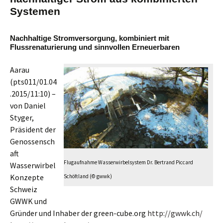
Systemen
Nachhaltige Stromversorgung, kombiniert mit
Flussrenaturierung und sinnvollen Erneuerbaren
Aarau
(pts011/01.04
.2015/11:10) –
von Daniel
Styger,
Präsident der
Genossensch
aft
Flugaufnahme Wasserwirbelsystem Dr. Bertrand Piccard
Wasserwirbel
Konzepte
Schöftland (© gwwk)
Schweiz
GWWK und
Gründer und Inhaber der green-cube.org
http://gwwk.ch/