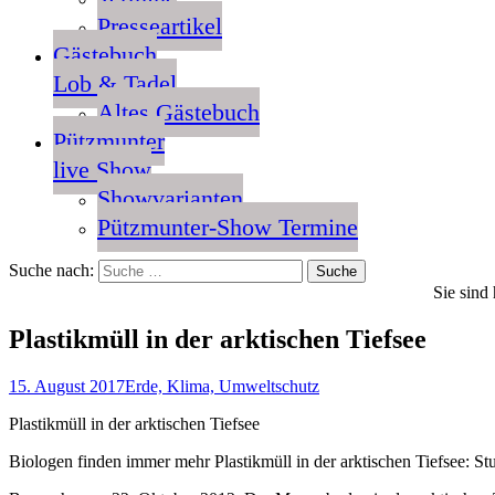
Presseartikel
Gästebuch
Lob & Tadel
Altes Gästebuch
Pützmunter
live Show
Showvarianten
Pützmunter-Show Termine
Suche nach:
Sie sind 
Plastikmüll in der arktischen Tiefsee
15. August 2017
Erde, Klima, Umweltschutz
Plastikmüll in der arktischen Tiefsee
Biologen finden immer mehr Plastikmüll in der arktischen Tiefsee: St