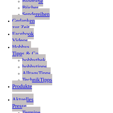
Biografie
Bücher
Sendereihen
Gedanken
zur Zeit
Facebook
Videos
Hobbys,
Tipps & Co
hobbythek
hobbytipps
AlltagsTipps
TechnikTipps
Produkte
Aktuelles
Presse
Termine