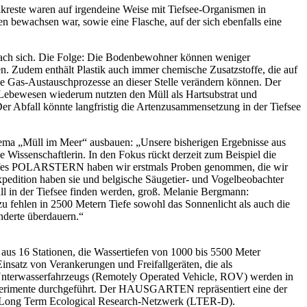
kreste waren auf irgendeine Weise mit Tiefsee-Organismen in
n bewachsen war, sowie eine Flasche, auf der sich ebenfalls eine
 nach sich. Die Folge: Die Bodenbewohner können weniger
. Zudem enthält Plastik auch immer chemische Zusatzstoffe, die auf
ie Gas-Austauschprozesse an dieser Stelle verändern können. Der
Lebewesen wiederum nutzten den Müll als Hartsubstrat und
r Abfall könnte langfristig die Artenzusammensetzung in der Tiefsee
ema „Müll im Meer“ ausbauen: „Unsere bisherigen Ergebnisse aus
 Wissenschaftlerin. In den Fokus rückt derzeit zum Beispiel die
chiffes POLARSTERN haben wir erstmals Proben genommen, die wir
pedition haben sie und belgische Säugetier- und Vogelbeobachter
üll in der Tiefsee finden werden, groß. Melanie Bergmann:
Dazu fehlen in 2500 Metern Tiefe sowohl das Sonnenlicht als auch die
nderte überdauern.“
s 16 Stationen, die Wassertiefen von 1000 bis 5500 Meter
nsatz von Verankerungen und Freifallgeräten, die als
n Unterwasserfahrzeugs (Remotely Operated Vehicle, ROV) werden in
xperimente durchgeführt. Der HAUSGARTEN repräsentiert eine der
n Long Term Ecological Research-Netzwerk (LTER-D).