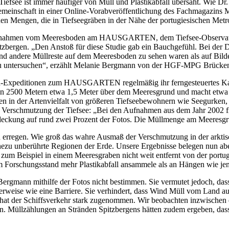
iefsee ist immer häufiger von Müll und Plastikabfall übersäht. Wie Dr
emeinschaft in einer Online-Vorabveröffentlichung des Fachmagazins Ma
engen, die in Tiefseegräben in der Nähe der portugiesischen Metr
ufnahmen vom Meeresboden am HAUSGARTEN, dem Tiefsee-Observatorium
zbergen. „Den Anstoß für diese Studie gab ein Bauchgefühl. Bei der 
und andere Müllreste auf dem Meeresboden zu sehen waren als auf Bilde
zu untersuchen“, erzählt Melanie Bergmann von der HGF-MPG Brücken
stern-Expeditionen zum HAUSGARTEN regelmäßig ihr ferngesteuertes 
n 2500 Metern etwa 1,5 Meter über dem Meeresgrund und macht etwa 
n in der Artenvielfalt von größeren Tiefseebewohnern wie Seegurken
Verschmutzung der Tiefsee: „Bei den Aufnahmen aus dem Jahr 2002 find
deckung auf rund zwei Prozent der Fotos. Die Müllmenge am Meeresgrund
regen. Wie groß das wahre Ausmaß der Verschmutzung in der arktische
 nahezu unberührte Regionen der Erde. Unsere Ergebnisse belegen nun a
 zum Beispiel in einem Meeresgraben nicht weit entfernt von der port
llem Forschungsstand mehr Plastikabfall ansammele als an Hängen wi
n mithilfe der Fotos nicht bestimmen. Sie vermutet jedoch, dass d
lerweise wie eine Barriere. Sie verhindert, dass Wind Müll vom Land a
hat der Schiffsverkehr stark zugenommen. Wir beobachten inzwischen dr
n. Müllzählungen an Stränden Spitzbergens hätten zudem ergeben, dass