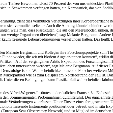
die Tiefsee-Bewohner. „Fast 70 Prozent der von uns entdeckten Plasti
sich in Schwämmen verfangen hatten, ein Kartonstück, das von Seelilie
rührung, zieht dies vermutlich Verletzungen ihrer Körperoberfläche
n sich vermutlich seltener. Auch die Atmung könnte behindert werden
ungen weiß man, dass Plastiktüten, die auf den Meeresboden sinken, d
r nur wenige Organismen überleben“, sagt Melanie Bergmann. Andere 
r kaum geeignete Lebensbedingungen vorgefunden hätten. Das heißt: De
ollen Melanie Bergmann und Kollegen ihre Forschungsprojekte zum Th
 Funde wieder, die wir mit bloßem Auge erkennen konnten“, erklärt die
ik-Partikel. „Auf der vergangenen Arktis-Expedition des Forschungss
kteilchen untersuchen werden“, sagt Melanie Bergmann. Auf dieser Ex
. Demzufolge ist die Wahrscheinlichkeit, dass die Forscher weiteren M
ell in Mikropartikel wie es zum Beispiel am Nordseestrand der Fall ist. 
alt. Unter diesen Bedingungen kann Plastikabfall wahrscheinlich Jahrhu
red-Wegener-Institutes in der östlichen Framstraße. Es besteht au
h in den Sommermonaten Probennahmen durchgeführt. Der ganzjährige Ei
onale Veränderungen zu erfassen. Unter Einsatz eines ferngesteuerte
tonom messende Instrumente positioniert oder betreut, und in situ E
(European Seas Observatory Network) und ist Mitglied im deutsche