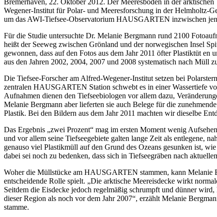
Bremerhaven, 22. Oktober 2012. Der Meeresboden in der arktischen T
Wegener-Institut für Polar- und Meeresforschung in der Helmholtz-G
um das AWI-Tiefsee-Observatorium HAUSGARTEN inzwischen jenen M
Für die Studie untersuchte Dr. Melanie Bergmann rund 2100 Fotoa
heißt der Seeweg zwischen Grönland und der norwegischen Insel Spit
gewonnen, dass auf den Fotos aus dem Jahr 2011 öfter Plastiktüt en 
aus den Jahren 2002, 2004, 2007 und 2008 systematisch nach Müll 
Die Tiefsee-Forscher am Alfred-Wegener-Institut setzen bei Polar
zentralen HAUSGARTEN Station schwebt es in einer Wassertiefe vo
Aufnahmen dienen den Tiefseebiologen vor allem dazu, Veränderunge
Melanie Bergmann aber lieferten sie auch Belege für die zunehmende 
Plastik. Bei den Bildern aus dem Jahr 2011 machten wir dieselbe Ent
Das Ergebnis „zwei Prozent“ mag im ersten Moment wenig Aufsehen er
und vor allem seine Tiefseegebiete galten lange Zeit als entlegene,
genauso viel Plastikmüll auf den Grund des Ozeans gesunken ist, wie
dabei sei noch zu bedenken, dass sich in Tiefseegräben nach aktue
Woher die Müllstücke am HAUSGARTEN stammen, kann Melanie Bergman
entscheidende Rolle spielt. „Die arktische Meereisdecke wirkt norma
Seitdem die Eisdecke jedoch regelmäßig schrumpft und dünner wird, 
dieser Region als noch vor dem Jahr 2007“, erzählt Melanie Bergman
stamme.