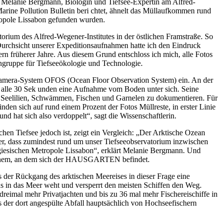
. Melanie Bergmann, Biologin und Tiefsee-Expertin am Alfred-
rine Pollution Bulletin beri chtet, ähnelt das Müllaufkommen rund
opole Lissabon gefunden wurden.
 des Alfred-Wegener-Institutes in der östlichen Framstraße. So
Durchsicht unserer Expeditionsaufnahmen hatte ich den Eindruck
rn früherer Jahre. Aus diesem Grund entschloss ich mich, alle Fotos
gruppe für Tiefseeökologie und Technologie.
Kamera-System OFOS (Ocean Floor Observation System) ein. An der
alle 30 Sek unden eine Aufnahme vom Boden unter sich. Seine
, Seelilien, Schwämmen, Fischen und Garnelen zu dokumentieren. Für
en sich auf rund einem Prozent der Fotos Müllreste, in erster Linie
 hat sich also verdoppelt“, sagt die Wissenschaftlerin.
n Tiefsee jedoch ist, zeigt ein Vergleich: „Der Arktische Ozean
ber, dass zumindest rund um unser Tiefseeobservatorium inzwischen
ugiesischen Metropole Lissabon“, erklärt Melanie Bergmann. Und
e jenem, an dem sich der HAUSGARTEN befindet.
er Rückgang des arktischen Meereises in dieser Frage eine
us in das Meer weht und versperrt den meisten Schiffen den Weg.
eimal mehr Privatjachten und bis zu 36 mal mehr Fischereischiffe in
 der dort angespülte Abfall hauptsächlich von Hochseefischern