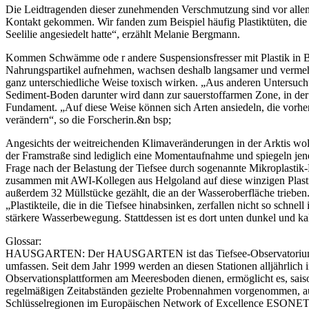
Die Leidtragenden dieser zunehmenden Verschmutzung sind vor allem 
Kontakt gekommen. Wir fanden zum Beispiel häufig Plastiktüten, die 
Seelilie angesiedelt hatte“, erzählt Melanie Bergmann.
Kommen Schwämme ode r andere Suspensionsfresser mit Plastik in Be
Nahrungspartikel aufnehmen, wachsen deshalb langsamer und vermehre
ganz unterschiedliche Weise toxisch wirken. „Aus anderen Untersuch
Sediment-Boden darunter wird dann zur sauerstoffarmen Zone, in de
Fundament. „Auf diese Weise können sich Arten ansiedeln, die vorhe
verändern“, so die Forscherin.&n bsp;
Angesichts der weitreichenden Klimaveränderungen in der Arktis w
der Framstraße sind lediglich eine Momentaufnahme und spiegeln jene
Frage nach der Belastung der Tiefsee durch sogenannte Mikroplast
zusammen mit AWI-Kollegen aus Helgoland auf diese winzigen Plasti
außerdem 32 Müllstücke gezählt, die an der Wasseroberfläche trieben
„Plastikteile, die in die Tiefsee hinabsinken, zerfallen nicht so schn
stärkere Wasserbewegung. Stattdessen ist es dort unten dunkel und k
Glossar:
HAUSGARTEN: Der HAUSGARTEN ist das Tiefsee-Observatorium des Alf
umfassen. Seit dem Jahr 1999 werden an diesen Stationen alljährlic
Observationsplattformen am Meeresboden dienen, ermöglicht es, sais
regelmäßigen Zeitabständen gezielte Probennahmen vorgenommen, au
Schlüsselregionen im Europäischen Network of Excellence ESONET 