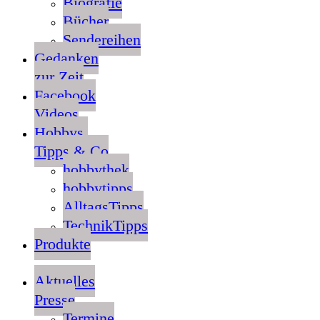
Biografie
Bücher
Sendereihen
Gedanken
zur Zeit
Facebook
Videos
Hobbys,
Tipps & Co
hobbythek
hobbytipps
AlltagsTipps
TechnikTipps
Produkte
Aktuelles
Presse
Termine