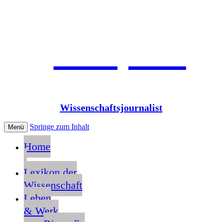
Jean Pütz
Wissenschaftsjournalist
Springe zum Inhalt
Menü
Home
Lexikon der
Wissenschaft
Leben
& Werk