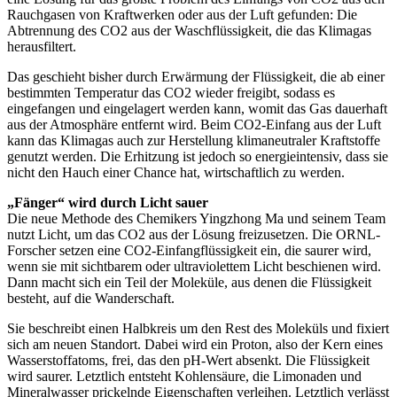
Rauchgasen von Kraftwerken oder aus der Luft gefunden: Die
Abtrennung des CO2 aus der Waschflüssigkeit, die das Klimagas
herausfiltert.
Das geschieht bisher durch Erwärmung der Flüssigkeit, die ab einer
bestimmten Temperatur das CO2 wieder freigibt, sodass es
eingefangen und eingelagert werden kann, womit das Gas dauerhaft
aus der Atmosphäre entfernt wird. Beim CO2-Einfang aus der Luft
kann das Klimagas auch zur Herstellung klimaneutraler Kraftstoffe
genutzt werden. Die Erhitzung ist jedoch so energieintensiv, dass sie
nicht den Hauch einer Chance hat, wirtschaftlich zu werden.
„Fänger“ wird durch Licht sauer
Die neue Methode des Chemikers Yingzhong Ma und seinem Team
nutzt Licht, um das CO2 aus der Lösung freizusetzen. Die ORNL-
Forscher setzen eine CO2-Einfangflüssigkeit ein, die saurer wird,
wenn sie mit sichtbarem oder ultraviolettem Licht beschienen wird.
Dann macht sich ein Teil der Moleküle, aus denen die Flüssigkeit
besteht, auf die Wanderschaft.
Sie beschreibt einen Halbkreis um den Rest des Moleküls und fixiert
sich am neuen Standort. Dabei wird ein Proton, also der Kern eines
Wasserstoffatoms, frei, das den pH-Wert absenkt. Die Flüssigkeit
wird saurer. Letztlich entsteht Kohlensäure, die Limonaden und
Mineralwasser prickelnde Eigenschaften verleihen. Letztlich verlässt