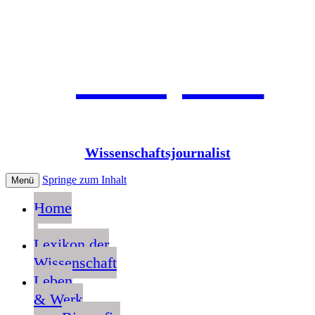
Jean Pütz
Wissenschaftsjournalist
Springe zum Inhalt
Menü
Home
Lexikon der
Wissenschaft
Leben
& Werk