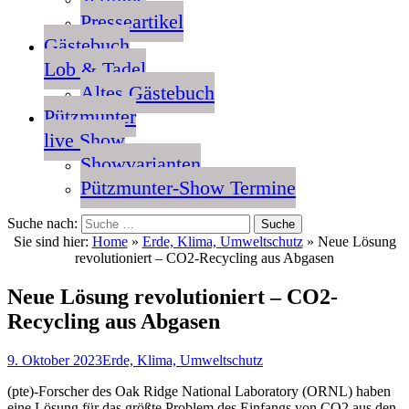
Presseartikel
Gästebuch
Lob & Tadel
Altes Gästebuch
Pützmunter
live Show
Showvarianten
Pützmunter-Show Termine
Suche nach:
Sie sind hier:
Home
»
Erde, Klima, Umweltschutz
»
Neue Lösung
revolutioniert – CO2-Recycling aus Abgasen
Neue Lösung revolutioniert – CO2-
Recycling aus Abgasen
9. Oktober 2023
Erde, Klima, Umweltschutz
(pte)-Forscher des Oak Ridge National Laboratory (ORNL) haben
eine Lösung für das größte Problem des Einfangs von CO2 aus den