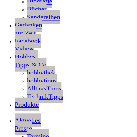
Biografie
Bücher
Sendereihen
Gedanken
zur Zeit
Facebook
Videos
Hobbys,
Tipps & Co
hobbythek
hobbytipps
AlltagsTipps
TechnikTipps
Produkte
Aktuelles
Presse
Termine