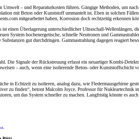
n Umwelt – und Reparaturkosten führen. Gängige Methoden, um nach so
solation mit Beton oder Kunststoff ummantelt ist. Eben in solchen Fäll
uments.com mitgearbeitet haben, Korrosion doch rechtzeitig erkennen kö
 ist einen Überlagerung unterschiedlicher Ultraschall-Wellenlängen, 
euen System hochenergetische, schnelle Neutronen und Gammastrahlen 
te Substanzen gut durchdringen. Gammastrahlung dagegen reagiert beso
. Die Signale der Rückstreuung erfasst ein neuartiger Kombi-Detektor
isen – auch, wenn eine isolierende Beton- oder Kunststoffschicht vo
e in Echtzeit zu isolieren, analog dazu, wie Fledermausgehirne gestre
ktiver zu finden“, betont Malcolm Joyce, Professor für Nukleartechnik 
ktoren, um das System schneller zu machen. Langfristig könnte es auch
→
n Pütz