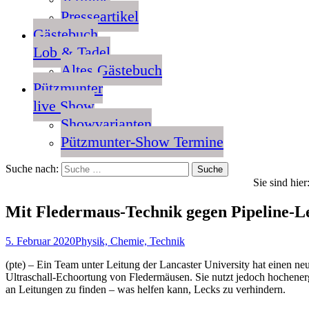
Presseartikel
Gästebuch
Lob & Tadel
Altes Gästebuch
Pützmunter
live Show
Showvarianten
Pützmunter-Show Termine
Suche nach:
Sie sind hier
Mit Fledermaus-Technik gegen Pipeline-L
5. Februar 2020
Physik, Chemie, Technik
(pte) – Ein Team unter Leitung der Lancaster University hat einen ne
Ultraschall-Echoortung von Fledermäusen. Sie nutzt jedoch hochen
an Leitungen zu finden – was helfen kann, Lecks zu verhindern.