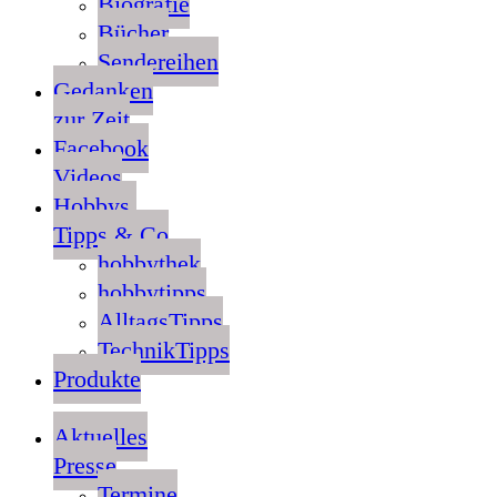
Biografie
Bücher
Sendereihen
Gedanken
zur Zeit
Facebook
Videos
Hobbys,
Tipps & Co
hobbythek
hobbytipps
AlltagsTipps
TechnikTipps
Produkte
Aktuelles
Presse
Termine