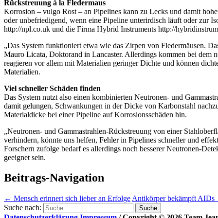
Rückstreuung à la Fledermaus
Korrosion – vulgo Rost – an Pipelines kann zu Lecks und damit hohe
oder unbefriedigend, wenn eine Pipeline unterirdisch läuft oder zur I
http://npl.co.uk und die Firma Hybrid Instruments http://hybridinstr
„Das System funktioniert etwa wie das Zirpen von Fledermäusen. Das
Mauro Licata, Doktorand in Lancaster. Allerdings kommen bei dem n
reagieren vor allem mit Materialien geringer Dichte und können dich
Materialien.
Viel schneller Schäden finden
Das System nutzt also einen kombinierten Neutronen- und Gammastrahl
damit gelungen, Schwankungen in der Dicke von Karbonstahl nachzuwe
Materialdicke bei einer Pipeline auf Korrosionsschäden hin.
„Neutronen- und Gammastrahlen-Rückstreuung von einer Stahloberfläch
verhindern, könnte uns helfen, Fehler in Pipelines schneller und effe
Forschern zufolge bedarf es allerdings noch besserer Neutronen-Dete
geeignet sein.
Beitrags-Navigation
←
Mensch erinnert sich lieber an Erfolge
Antikörper bekämpft AIDs
Suche nach:
Datenschutzerklärung
Impressum
/ Copyright © 2026 Team Jea