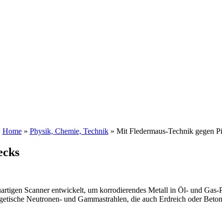
:
Home
»
Physik, Chemie, Technik
»
Mit Fledermaus-Technik gegen Pi
ecks
uartigen Scanner entwickelt, um korrodierendes Metall in Öl- und Gas-P
ergetische Neutronen- und Gammastrahlen, die auch Erdreich oder Be