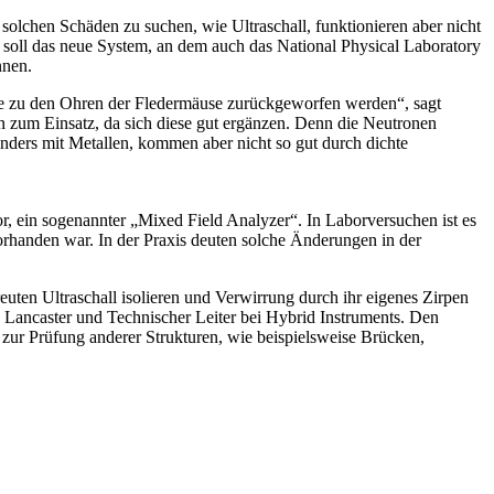
lchen Schäden zu suchen, wie Ultraschall, funktionieren aber nicht
en soll das neue System, an dem auch das National Physical Laboratory
nnen.
die zu den Ohren der Fledermäuse zurückgeworfen werden“, sagt
zum Einsatz, da sich diese gut ergänzen. Denn die Neutronen
nders mit Metallen, kommen aber nicht so gut durch dichte
, ein sogenannter „Mixed Field Analyzer“. In Laborversuchen ist es
rhanden war. In der Praxis deuten solche Änderungen in der
uten Ultraschall isolieren und Verwirrung durch ihr eigenes Zirpen
in Lancaster und Technischer Leiter bei Hybrid Instruments. Den
 zur Prüfung anderer Strukturen, wie beispielsweise Brücken,