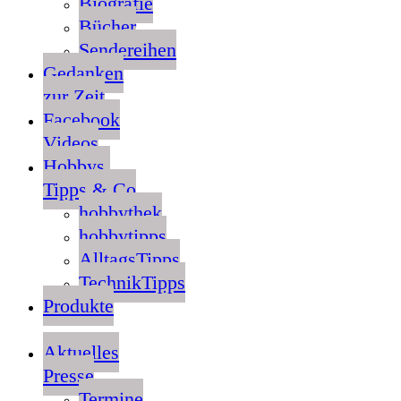
Biografie
Bücher
Sendereihen
Gedanken
zur Zeit
Facebook
Videos
Hobbys,
Tipps & Co
hobbythek
hobbytipps
AlltagsTipps
TechnikTipps
Produkte
Aktuelles
Presse
Termine