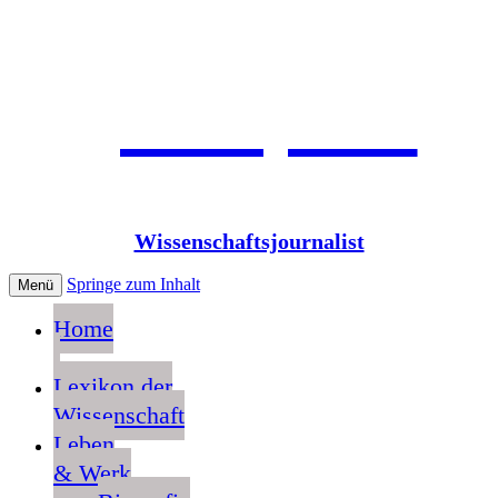
Jean Pütz
Wissenschaftsjournalist
Springe zum Inhalt
Menü
Home
Lexikon der
Wissenschaft
Leben
& Werk