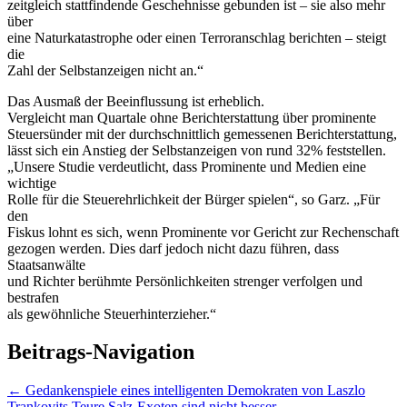
zeitgleich stattfindende Geschehnisse gebunden ist – sie also mehr
über
eine Naturkatastrophe oder einen Terroranschlag berichten – steigt
die
Zahl der Selbstanzeigen nicht an.“
Das Ausmaß der Beeinflussung ist erheblich.
Vergleicht man Quartale ohne Berichterstattung über prominente
Steuersünder mit der durchschnittlich gemessenen Berichterstattung,
lässt sich ein Anstieg der Selbstanzeigen von rund 32% feststellen.
„Unsere Studie verdeutlicht, dass Prominente und Medien eine
wichtige
Rolle für die Steuerehrlichkeit der Bürger spielen“, so Garz. „Für
den
Fiskus lohnt es sich, wenn Prominente vor Gericht zur Rechenschaft
gezogen werden. Dies darf jedoch nicht dazu führen, dass
Staatsanwälte
und Richter berühmte Persönlichkeiten strenger verfolgen und
bestrafen
als gewöhnliche Steuerhinterzieher.“
Beitrags-Navigation
←
Gedankenspiele eines intelligenten Demokraten von Laszlo
Trankovits
Teure Salz-Exoten sind nicht besser
→