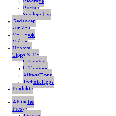
Biografie
Bücher
Sendereihen
Gedanken
zur Zeit
Facebook
Videos
Hobbys,
Tipps & Co
hobbythek
hobbytipps
AlltagsTipps
TechnikTipps
Produkte
Aktuelles
Presse
Termine