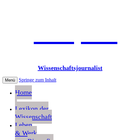
Jean Pütz
Wissenschaftsjournalist
Springe zum Inhalt
Menü
Home
Lexikon der
Wissenschaft
Leben
& Werk