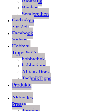
Biografie
Bücher
Sendereihen
Gedanken
zur Zeit
Facebook
Videos
Hobbys,
Tipps & Co
hobbythek
hobbytipps
AlltagsTipps
TechnikTipps
Produkte
Aktuelles
Presse
Termine