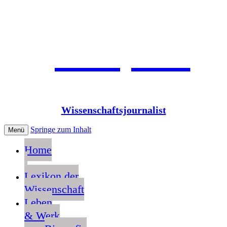
Jean Pütz
Wissenschaftsjournalist
Springe zum Inhalt
Menü
Home
Lexikon der
Wissenschaft
Leben
& Werk