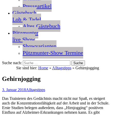
Presseartikel
Gästebuch
Lob & Tadel
Altes Gästebuch
Pützmunter
live Show
Showvarianten
Pützmunter-Show Termine
Suche nach:
Sie sind hier:
Home
»
Alltagstipps
»
Gehirnjogging
Gehirnjogging
3. Januar 2018
Alltagstipps
Das Trainieren des Gedächtnis macht nicht nur Spaß, es steigert
auch die Konzentrationsfähigkeit auf der Arbeit und in der Schule.
Erste Studien belegen außerdem, dass „Hirnjogging“ positiven
Einfluss auf Alzheimer-Erkrankungen nehmen kann.
Es gibt