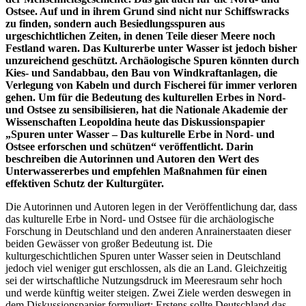
Ostsee. Auf und in ihrem Grund sind nicht nur Schiffswracks
zu finden, sondern auch Besiedlungsspuren aus
urgeschichtlichen Zeiten, in denen Teile dieser Meere noch
Festland waren. Das Kulturerbe unter Wasser ist jedoch bisher
unzureichend geschützt. Archäologische Spuren könnten durch
Kies- und Sandabbau, den Bau von Windkraftanlagen, die
Verlegung von Kabeln und durch Fischerei für immer verloren
gehen. Um für die Bedeutung des kulturellen Erbes in Nord-
und Ostsee zu sensibilisieren, hat die Nationale Akademie der
Wissenschaften Leopoldina heute das Diskussionspapier
„Spuren unter Wasser – Das kulturelle Erbe in Nord- und
Ostsee erforschen und schützen“ veröffentlicht. Darin
beschreiben die Autorinnen und Autoren den Wert des
Unterwassererbes und empfehlen Maßnahmen für einen
effektiven Schutz der Kulturgüter.
Die Autorinnen und Autoren legen in der Veröffentlichung dar, dass
das kulturelle Erbe in Nord- und Ostsee für die archäologische
Forschung in Deutschland und den anderen Anrainerstaaten dieser
beiden Gewässer von großer Bedeutung ist. Die
kulturgeschichtlichen Spuren unter Wasser seien in Deutschland
jedoch viel weniger gut erschlossen, als die an Land. Gleichzeitig
sei der wirtschaftliche Nutzungsdruck im Meeresraum sehr hoch
und werde künftig weiter steigen. Zwei Ziele werden deswegen in
dem Diskussionspapier formuliert: Erstens sollte Deutschland das