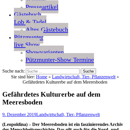
Presseartikel
Gästebuch
Lob & Tadel
Altes Gästebuch
Pützmunter
live Show
Showvarianten
Pützmunter-Show Termine
Suche nach:
Sie sind hier:
Home
»
Landwirtschaft, Tier- Pflanzenwelt
»
Gefährdetes Kulturerbe auf dem Meeresboden
Gefährdetes Kulturerbe auf dem
Meeresboden
9. Dezember 2019
Landwirtschaft, Tier- Pflanzenwelt
(Leopoldina) – Der Meeresboden ist ein faszinierendes Archiv
der Menschheitsgeschichte. Das gilt auch für die Nord- und