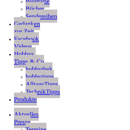
Biografie
Bücher
Sendereihen
Gedanken
zur Zeit
Facebook
Videos
Hobbys,
Tipps & Co
hobbythek
hobbytipps
AlltagsTipps
TechnikTipps
Produkte
Aktuelles
Presse
Termine