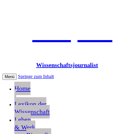
Jean Pütz
Wissenschaftsjournalist
Springe zum Inhalt
Menü
Home
Lexikon der
Wissenschaft
Leben
& Werk