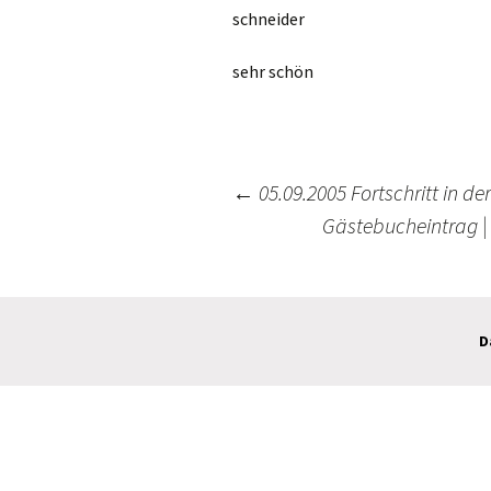
schneider
sehr schön
←
05.09.2005 Fortschritt in d
Gästebucheintrag | 
Beitrags-
Navigation
D