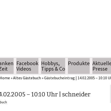
Jean Pütz
Wissenschaftsjournalist
anken
Facebook
Hobbys,
Produkte
Aktuell
Zeit
Videos
Tipps & Co
Presse
Home
»
Altes Gästebuch
»
Gästebucheintrag | 14.02.2005 – 10:10 U
hobbythek
Termin
hobbytipps
Pressear
4.02.2005 – 10:10 Uhr | schneider
ebuch
n
AlltagsTipps