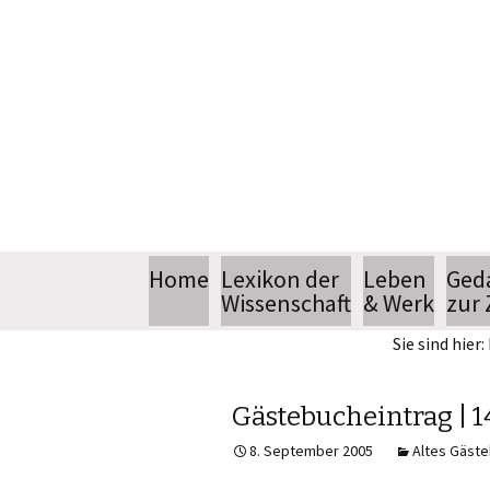
Springe
Home
Lexikon der
Leben
Ged
zum
Wissenschaft
& Werk
zur 
Inhalt
Sie sind hier:
Biografie
Bücher
Gästebucheintrag | 1
8. September 2005
Altes Gäst
Sendereihe