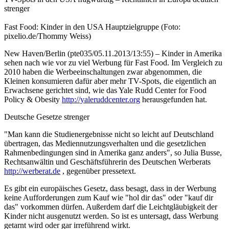
strenger
Fast Food: Kinder in den USA Hauptzielgruppe (Foto:
pixelio.de/Thommy Weiss)
New Haven/Berlin (pte035/05.11.2013/13:55) – Kinder in Amerika
sehen nach wie vor zu viel Werbung für Fast Food. Im Vergleich zu
2010 haben die Werbeeinschaltungen zwar abgenommen, die
Kleinen konsumieren dafür aber mehr TV-Spots, die eigentlich an
Erwachsene gerichtet sind, wie das Yale Rudd Center for Food
Policy & Obesity
http://yaleruddcenter.org
herausgefunden hat.
Deutsche Gesetze strenger
"Man kann die Studienergebnisse nicht so leicht auf Deutschland
übertragen, das Mediennutzungsverhalten und die gesetzlichen
Rahmenbedingungen sind in Amerika ganz anders", so Julia Busse,
Rechtsanwältin und Geschäftsführerin des Deutschen Werberats
http://werberat.de
, gegenüber pressetext.
Es gibt ein europäisches Gesetz, dass besagt, dass in der Werbung
keine Aufforderungen zum Kauf wie "hol dir das" oder "kauf dir
das" vorkommen dürfen. Außerdem darf die Leichtgläubigkeit der
Kinder nicht ausgenutzt werden. So ist es untersagt, dass Werbung
getarnt wird oder gar irreführend wirkt.