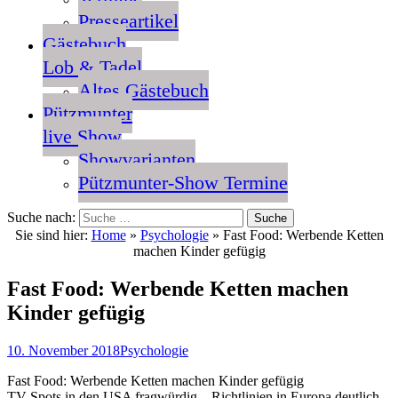
Presseartikel
Gästebuch
Lob & Tadel
Altes Gästebuch
Pützmunter
live Show
Showvarianten
Pützmunter-Show Termine
Suche nach:
Sie sind hier:
Home
»
Psychologie
»
Fast Food: Werbende Ketten
machen Kinder gefügig
Fast Food: Werbende Ketten machen
Kinder gefügig
10. November 2018
Psychologie
Fast Food: Werbende Ketten machen Kinder gefügig
TV-Spots in den USA fragwürdig – Richtlinien in Europa deutlich