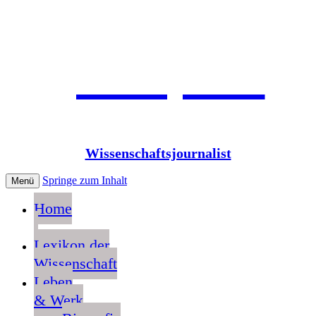
Jean Pütz
Wissenschaftsjournalist
Springe zum Inhalt
Menü
Home
Lexikon der
Wissenschaft
Leben
& Werk