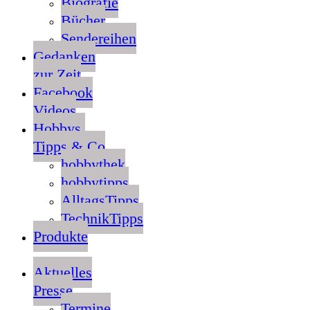
Biografie
Bücher
Sendereihen
Gedanken
zur Zeit
Facebook
Videos
Hobbys,
Tipps & Co
hobbythek
hobbytipps
AlltagsTipps
TechnikTipps
Produkte
Aktuelles
Presse
Termine