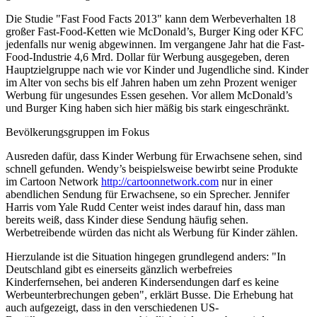
Die Studie "Fast Food Facts 2013" kann dem Werbeverhalten 18
großer Fast-Food-Ketten wie McDonald’s, Burger King oder KFC
jedenfalls nur wenig abgewinnen. Im vergangene Jahr hat die Fast-
Food-Industrie 4,6 Mrd. Dollar für Werbung ausgegeben, deren
Hauptzielgruppe nach wie vor Kinder und Jugendliche sind. Kinder
im Alter von sechs bis elf Jahren haben um zehn Prozent weniger
Werbung für ungesundes Essen gesehen. Vor allem McDonald’s
und Burger King haben sich hier mäßig bis stark eingeschränkt.
Bevölkerungsgruppen im Fokus
Ausreden dafür, dass Kinder Werbung für Erwachsene sehen, sind
schnell gefunden. Wendy’s beispielsweise bewirbt seine Produkte
im Cartoon Network
http://cartoonnetwork.com
nur in einer
abendlichen Sendung für Erwachsene, so ein Sprecher. Jennifer
Harris vom Yale Rudd Center weist indes darauf hin, dass man
bereits weiß, dass Kinder diese Sendung häufig sehen.
Werbetreibende würden das nicht als Werbung für Kinder zählen.
Hierzulande ist die Situation hingegen grundlegend anders: "In
Deutschland gibt es einerseits gänzlich werbefreies
Kinderfernsehen, bei anderen Kindersendungen darf es keine
Werbeunterbrechungen geben", erklärt Busse. Die Erhebung hat
auch aufgezeigt, dass in den verschiedenen US-