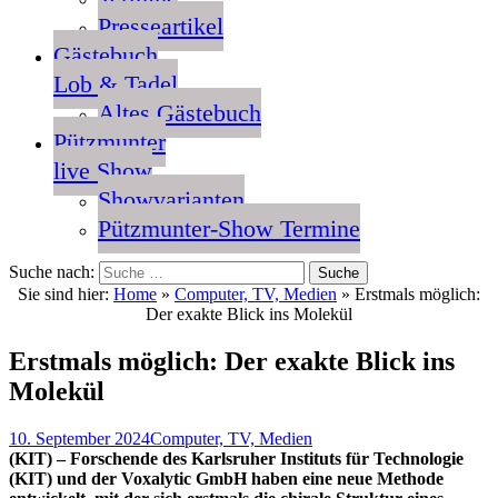
Presseartikel
Gästebuch
Lob & Tadel
Altes Gästebuch
Pützmunter
live Show
Showvarianten
Pützmunter-Show Termine
Suche nach:
Sie sind hier:
Home
»
Computer, TV, Medien
»
Erstmals möglich:
Der exakte Blick ins Molekül
Erstmals möglich: Der exakte Blick ins
Molekül
10. September 2024
Computer, TV, Medien
(KIT) – Forschende des Karlsruher Instituts für Technologie
(KIT) und der Voxalytic GmbH haben eine neue Methode