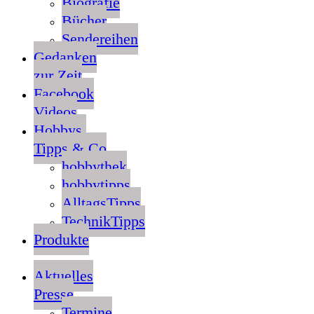
Biografie
Bücher
Sendereihen
Gedanken
zur Zeit
Facebook
Videos
Hobbys,
Tipps & Co
hobbythek
hobbytipps
AlltagsTipps
TechnikTipps
Produkte
Aktuelles
Presse
Termine