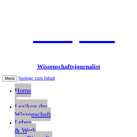
Jean Pütz
Wissenschaftsjournalist
Springe zum Inhalt
Menü
Home
Lexikon der
Wissenschaft
Leben
& Werk