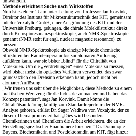
umwandeln.
Methode erleichtert Suche nach Wirkstoffen
Nun ist es einem Team unter Leitung von Professor Jan Korvink,
Direktor des Instituts für Mikrostrukturtechnik des KIT, gemeinsam
mit der Voxalytic GmbH, einer Ausgründung des KIT und der
Universität Freiburg, gelungen, die chirale Molekülstruktur direkt
durch Kernspinresonanzspektroskopie, auch NMR-Spektroskopie
genannt (NMR steht für engl. nuclear magnetic resonance), zu
messen.
Obwohl NMR-Spektroskopie als einzige Methode chemische
Strukturen bei Raumtemperatur bis zur atomaren Auflösung
aufklären kann, war sie bisher „blind“ für die Chiralität von
Molekülen. Um die „Verdrehungen“ eines Moleküls zu messen,
wird bisher meist ein optisches Verfahren verwendet, das zwar
grundsätzlich den Drehsinn erkennen kann, jedoch nicht bei
atomarer Auflösung.
„Wir freuen uns sehr über die Möglichkeit, diese Methode zu einem
praktischen Werkzeug für die Industrie zu machen und haben das
Konzept patentiert“, sagt Jan Korvink. Damit könne die
Chiralitätsaufklärung künftig zum Standardrepertoire der NMR-
Analyse gehören, erklärt Dr. Sagar Wadhwa von Voxalytic, der zu
diesem Thema promoviert hat. „Dies wird besonders
Chemikerinnen und Chemikern die Arbeit erleichtern, die an der
Herstellung spezifischer Enantiomere forschen.“ Dr. Dominique
Buyens, Biochemikerin und Postdoktorandin am KIT, fügt hinzu: