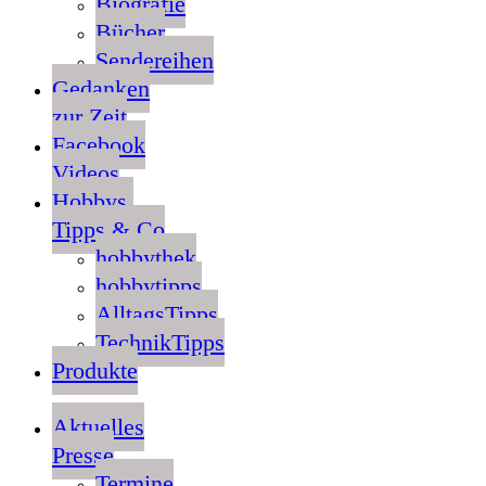
Biografie
Bücher
Sendereihen
Gedanken
zur Zeit
Facebook
Videos
Hobbys,
Tipps & Co
hobbythek
hobbytipps
AlltagsTipps
TechnikTipps
Produkte
Aktuelles
Presse
Termine