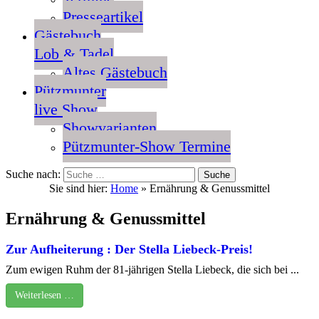
Presseartikel
Gästebuch
Lob & Tadel
Altes Gästebuch
Pützmunter
live Show
Showvarianten
Pützmunter-Show Termine
Suche nach:
Sie sind hier:
Home
»
Ernährung & Genussmittel
Ernährung & Genussmittel
Zur Aufheiterung : Der Stella Liebeck-Preis!
Zum ewigen Ruhm der 81-jährigen Stella Liebeck, die sich bei ...
Weiterlesen …