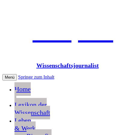
Jean Pütz
Wissenschaftsjournalist
Springe zum Inhalt
Menü
Home
Lexikon der
Wissenschaft
Leben
& Werk