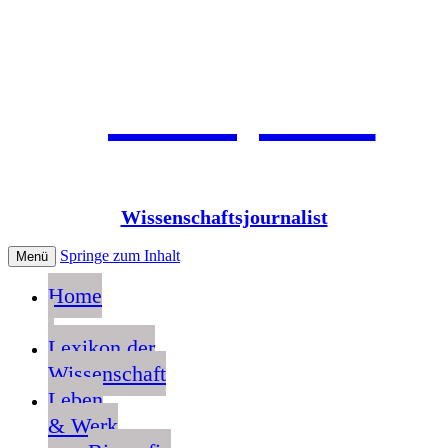
Jean Pütz
Wissenschaftsjournalist
Springe zum Inhalt
Menü
Home
Lexikon der
Wissenschaft
Leben
& Werk