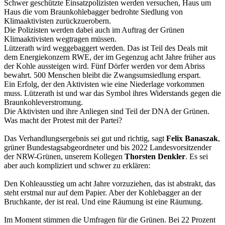
Schwer geschützte Einsatzpolizisten werden versuchen, Haus um
Haus die vom Braunkohlebagger bedrohte Siedlung von
Klimaaktivisten zurückzuerobern.
Die Polizisten werden dabei auch im Auftrag der Grünen
Klimaaktivisten wegtragen müssen.
Lützerath wird weggebaggert werden. Das ist Teil des Deals mit
dem Energiekonzern RWE, der im Gegenzug acht Jahre früher aus
der Kohle aussteigen wird. Fünf Dörfer werden vor dem Abriss
bewahrt. 500 Menschen bleibt die Zwangsumsiedlung erspart.
Ein Erfolg, der den Aktivisten wie eine Niederlage vorkommen
muss. Lützerath ist und war das Symbol ihres Widerstands gegen die
Braunkohleverstromung.
Die Aktivisten und ihre Anliegen sind Teil der DNA der Grünen.
Was macht der Protest mit der Partei?
Das Verhandlungsergebnis sei gut und richtig, sagt
Felix Banaszak
,
grüner Bundestagsabgeordneter und bis 2022 Landesvorsitzender
der NRW-Grünen, unserem Kollegen
Thorsten Denkler
. Es sei
aber auch kompliziert und schwer zu erklären:
Den Kohleausstieg um acht Jahre vorzuziehen, das ist abstrakt, das
steht erstmal nur auf dem Papier. Aber der Kohlebagger an der
Bruchkante, der ist real. Und eine Räumung ist eine Räumung.
Im Moment stimmen die Umfragen für die Grünen. Bei 22 Prozent