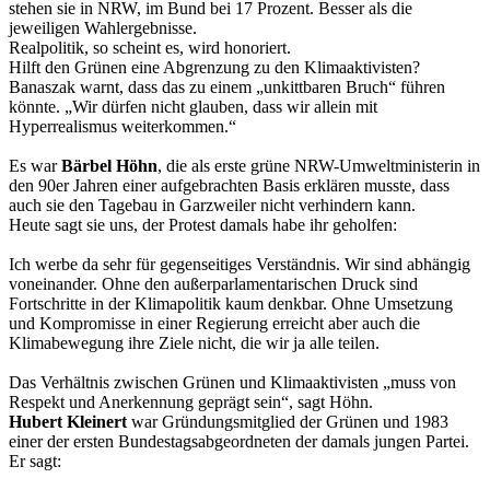
stehen sie in NRW, im Bund bei 17 Prozent. Besser als die
jeweiligen Wahlergebnisse.
Realpolitik, so scheint es, wird honoriert.
Hilft den Grünen eine Abgrenzung zu den Klimaaktivisten?
Banaszak warnt, dass das zu einem „unkittbaren Bruch“ führen
könnte. „Wir dürfen nicht glauben, dass wir allein mit
Hyperrealismus weiterkommen.“
Es war
Bärbel Höhn
, die als erste grüne NRW-Umweltministerin in
den 90er Jahren einer aufgebrachten Basis erklären musste, dass
auch sie den Tagebau in Garzweiler nicht verhindern kann.
Heute sagt sie uns, der Protest damals habe ihr geholfen:
Ich werbe da sehr für gegenseitiges Verständnis. Wir sind abhängig
voneinander. Ohne den außerparlamentarischen Druck sind
Fortschritte in der Klimapolitik kaum denkbar. Ohne Umsetzung
und Kompromisse in einer Regierung erreicht aber auch die
Klimabewegung ihre Ziele nicht, die wir ja alle teilen.
Das Verhältnis zwischen Grünen und Klimaaktivisten „muss von
Respekt und Anerkennung geprägt sein“, sagt Höhn.
Hubert Kleinert
war Gründungsmitglied der Grünen und 1983
einer der ersten Bundestagsabgeordneten der damals jungen Partei.
Er sagt: