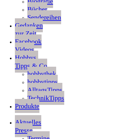
Biografie
Bücher
Sendereihen
Gedanken
zur Zeit
Facebook
Videos
Hobbys,
Tipps & Co
hobbythek
hobbytipps
AlltagsTipps
TechnikTipps
Produkte
Aktuelles
Presse
Termine