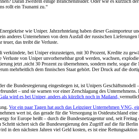
nnen? Daran zweifeln einige Brancheninsider. Oder wie es kürzlich 
s rollt ein Tsunami zu.“
e Energiekrise wie Uniper. Jahrzehntelang haben dieser Gasimporteur un
 kein anderes Unternehmen von dem Ausfall der russischen Lieferungen
teuer, das treibt die Verluste.
i verkündete, bei Uniper einzusteigen, mit 30 Prozent, Kredite zu gew
e Verluste von Uniper unvorhersehbar groß werden, wachsen, explodie
ierung jetzt ,nicht 30 Prozent zu übernehmen, sondern mehr, sogar die
rum mehrheitlich dem finnischen Staat gehört. Der Druck auf die dorti
i der die Bundesregierung eingestiegen ist, ist Unipers Geschäftsmodell
efreundet – und sie warnen vor einer Zerschlagung des Unternehmens.
Gala wird es bei Uniper, anders als kürzlich noch in Mailand,
vermutlic
rung.
Vor ein paar Tagen hat auch das Leipziger Unternehmen VNG, ein 
ehmen wert ist, das gerade für die Versorgung in Ostdeutschland eine z
gy for Europe heißt – durch die Bundesnetzagentur und, seit Freitag
Schritt sichert sich die Bundesregierung den Zugriff auf die für Berl
rd in den nächsten Jahren viel Geld kosten, es ist eine Rettungsaktion 