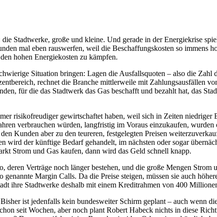
 die Stadtwerke, große und kleine. Und gerade in der Energiekrise spie
e Kunden mal eben rauswerfen, weil die Beschaffungskosten so immens h
 den hohen Energiekosten zu kämpfen.
schwierige Situation bringen: Lagen die Ausfallsquoten – also die Zahl
zentbereich, rechnet die Branche mittlerweile mit Zahlungsausfällen vo
en, für die das Stadtwerk das Gas beschafft und bezahlt hat, das Stad
mer risikofreudiger gewirtschaftet haben, weil sich in Zeiten niedriger 
hren verbrauchen würden, langfristig im Voraus einzukaufen, wurden ei
n, den Kunden aber zu den teureren, festgelegten Preisen weiterzuver
en wird der künftige Bedarf gehandelt, im nächsten oder sogar übernäch
markt Strom und Gas kaufen, dann wird das Geld schnell knapp.
 deren Verträge noch länger bestehen, und die große Mengen Strom u
 genannte Margin Calls. Da die Preise steigen, müssen sie auch höhere
 Stadt ihre Stadtwerke deshalb mit einem Kreditrahmen von 400 Millione
Bisher ist jedenfalls kein bundesweiter Schirm geplant – auch wenn di
on seit Wochen, aber noch plant Robert Habeck nichts in diese Ric