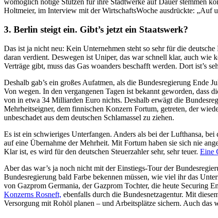
womöglich nötige Stützen für ihre Stadtwerke auf Dauer stemmen kö
Holtmeier, im Interview mit der WirtschaftsWoche ausdrückte: „Auf un
3. Berlin steigt ein. Gibt’s jetzt ein Staatswerk?
Das ist ja nicht neu: Kein Unternehmen steht so sehr für die deutsch
daran verdient. Deswegen ist Uniper, das war schnell klar, auch wie
Verträge gibt, muss das Gas woanders beschafft werden. Dort ist’s sehr 
Deshalb gab’s ein großes Aufatmen, als die Bundesregierung Ende Jul
Von wegen. In den vergangenen Tagen ist bekannt geworden, dass di
von in etwa 34 Milliarden Euro nichts. Deshalb erwägt die Bundesreg
Mehrheitseigner, dem finnischen Konzern Fortum, getreten, der wiede
unbeschadet aus dem deutschen Schlamassel zu ziehen.
Es ist ein schwieriges Unterfangen. Anders als bei der Lufthansa, be
auf eine Übernahme der Mehrheit. Mit Fortum haben sie sich nie ang
Klar ist, es wird für den deutschen Steuerzahler sehr, sehr teuer.
Eine 
Aber das war’s ja noch nicht mit der Einstiegs-Tour der Bundesregie
Bundesregierung bald Farbe bekennen müssen, wie viel ihr das Untern
von Gazprom Germania, der Gazprom Tochter, die heute Securing Ener
Konzerns Rosneft,
ebenfalls durch die Bundesnetzagentur. Mit diesem 
Versorgung mit Rohöl planen – und Arbeitsplätze sichern. Auch das wi