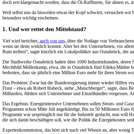
doch erst klargemacht werden, dass die Öl-Raffinerie, Sie ahnen es,
Weil selbst uns da bisweilen etwas der Kopf schwirrt, versuchen wir 
besonders wichtig erscheinen.
1.
Und wer rettet den Mittelstand?
Viel wird berichtet,
auch von uns,
über die Notlage von Verbrauchern
wenn sie denn wirklich kommt. Aber bei den Unternehmen, vor allem be
Ruin treiben“, sagte kürzlich ein Lokalpolitiker aus Osnabrück, der au
Die Stadtwerke Osnabrück hatten über 1000 Industriekunden, deren St
Mechthild Möllenkamp, etwa, die in Osnabrück fünf Edeka-Märkte betre
bedeuten, dass sie jährlich eine Million Euro mehr für ihren Strom w
Das Problem: Zwar hat die Bundesregierung immer wieder Hilfen versp
Frust – etwa als Robert Habeck, siehe „Maischberger“, sagte, dass Be
Milliarden, fühlten sich Unternehmer und Einzelhändler vergessen. A
Das Ergebnis: Energieintensive Unternehmen sollen Strom- und Gas
Programms schon Mitte Juli angekündigt. Bis zu 50 Millionen Euro f
Programm war ursprünglich nur für die Industrie gedacht, nun will 
die sich damit beschäftigen soll, wie die Politik die Energiekosten 
Expertenkommission, das hört sich nach viel Wissen an, aber wenig