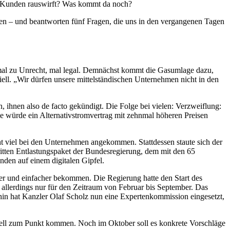
.On Kunden rauswirft? Was kommt da noch?
eren – und beantworten fünf Fragen, die uns in den vergangenen Tagen
 mal zu Unrecht, mal legal. Demnächst kommt die Gasumlage dazu,
iell. „Wir dürfen unsere mittelständischen Unternehmen nicht in den
 ihnen also de facto gekündigt. Die Folge bei vielen: Verzweiflung:
ie würde ein Alternativstromvertrag mit zehnmal höheren Preisen
ht viel bei den Unternehmen angekommen. Stattdessen staute sich der
ritten Entlastungspaket der Bundesregierung, dem mit den 65
nden auf einem digitalen Gipfel.
 und einfacher bekommen. Die Regierung hatte den Start des
allerdings nur für den Zeitraum von Februar bis September. Das
in hat Kanzler Olaf Scholz nun eine Expertenkommission eingesetzt,
nell zum Punkt kommen. Noch im Oktober soll es konkrete Vorschläge