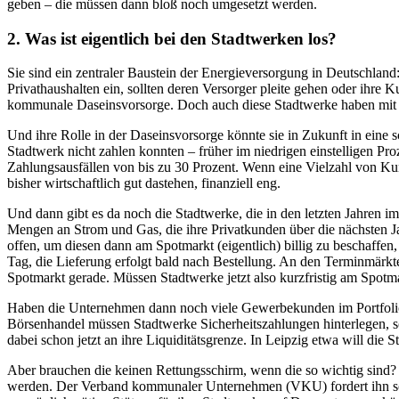
geben – die müssen dann bloß noch umgesetzt werden.
2. W
as ist eigentlich bei den Stadtwerken los?
Sie sind ein zentraler Baustein der Energieversorgung in Deutschland:
Privathaushalten ein, sollten deren Versorger pleite gehen oder ihr
kommunale Daseinsvorsorge. Doch auch diese Stadtwerke haben mit
Und ihre Rolle in der Daseinsvorsorge könnte sie in Zukunft in eine 
Stadtwerk nicht zahlen konnten – früher im niedrigen einstelligen Pro
Zahlungsausfällen von bis zu 30 Prozent. Wenn eine Vielzahl von Kund
bisher wirtschaftlich gut dastehen, finanziell eng.
Und dann gibt es da noch die Stadtwerke, die in den letzten Jahren im
Mengen an Strom und Gas, die ihre Privatkunden über die nächsten Ja
offen, um diesen dann am Spotmarkt (eigentlich) billig zu beschaffe
Tag, die Lieferung erfolgt bald nach Bestellung. An den Terminmärkt
Spotmarkt gerade. Müssen Stadtwerke jetzt also kurzfristig am Spot
Haben die Unternehmen dann noch viele Gewerbekunden im Portfolio,
Börsenhandel müssen Stadtwerke Sicherheitszahlungen hinterlegen, so
dabei schon jetzt an ihre Liquiditätsgrenze. In Leipzig etwa will die
Aber brauchen die keinen Rettungsschirm, wenn die so wichtig sind? 
werden. Der Verband kommunaler Unternehmen (VKU) fordert ihn sch