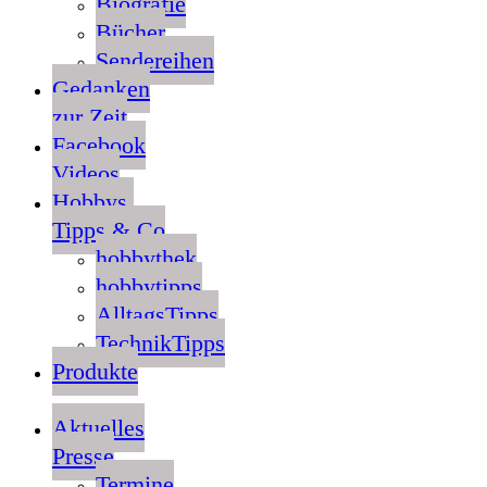
Biografie
Bücher
Sendereihen
Gedanken
zur Zeit
Facebook
Videos
Hobbys,
Tipps & Co
hobbythek
hobbytipps
AlltagsTipps
TechnikTipps
Produkte
Aktuelles
Presse
Termine