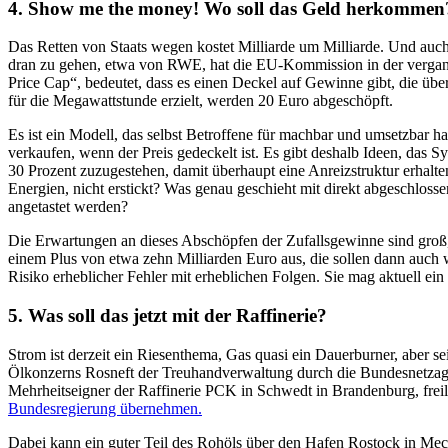
4. Show me the money! Wo soll das Geld herkommen
Das Retten von Staats wegen kostet Milliarde um Milliarde. Und auch 
dran zu gehen, etwa von RWE, hat die EU-Kommission in der vergan
Price Cap“, bedeutet, dass es einen Deckel auf Gewinne gibt, die ü
für die Megawattstunde erzielt, werden 20 Euro abgeschöpft.
Es ist ein Modell, das selbst Betroffene für machbar und umsetzbar 
verkaufen, wenn der Preis gedeckelt ist. Es gibt deshalb Ideen, das
30 Prozent zuzugestehen, damit überhaupt eine Anreizstruktur erhalt
Energien, nicht erstickt? Was genau geschieht mit direkt abgeschlosse
angetastet werden?
Die Erwartungen an dieses Abschöpfen der Zufallsgewinne sind gro
einem Plus von etwa zehn Milliarden Euro aus, die sollen dann auch w
Risiko erheblicher Fehler mit erheblichen Folgen. Sie mag aktuell ei
5. Was soll das jetzt mit der Raffinerie?
Strom ist derzeit ein Riesenthema, Gas quasi ein Dauerburner, aber s
Ölkonzerns Rosneft der Treuhandverwaltung durch die Bundesnetzagent
Mehrheitseigner der Raffinerie PCK in Schwedt in Brandenburg, freil
Bundesregierung übernehmen.
Dabei kann ein guter Teil des Rohöls über den Hafen Rostock in Mec