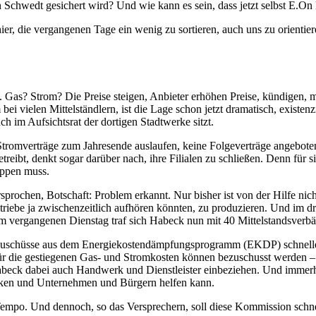
 in Schwedt gesichert wird? Und wie kann es sein, dass jetzt selbst E
hier, die vergangenen Tage ein wenig zu sortieren, auch uns zu orienti
. Gas? Strom? Die Preise steigen, Anbieter erhöhen Preise, kündigen,
i vielen Mittelständlern, ist die Lage schon jetzt dramatisch, existenz
ch im Aufsichtsrat der dortigen Stadtwerke sitzt.
romverträge zum Jahresende auslaufen, keine Folgeverträge angeboten,
ibt, denkt sogar darüber nach, ihre Filialen zu schließen. Denn für s
uppen muss.
rochen, Botschaft: Problem erkannt. Nur bisher ist von der Hilfe nic
triebe ja zwischenzeitlich aufhören könnten, zu produzieren. Und im d
m vergangenen Dienstag traf sich Habeck nun mit 40 Mittelstandsverbä
zuschüsse aus dem Energiekostendämpfungsprogramm (EKDP) schneller
ür die gestiegenen Gas- und Stromkosten können bezuschusst werden – 
Habeck dabei auch Handwerk und Dienstleister einbeziehen. Und immerh
senken und Unternehmen und Bürgern helfen kann.
 Tempo. Und dennoch, so das Versprechern, soll diese Kommission sch