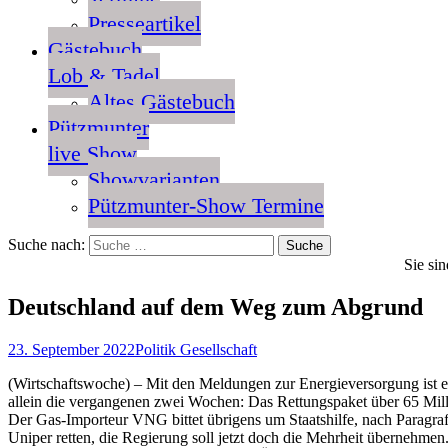
Presseartikel
Gästebuch
Lob & Tadel
Altes Gästebuch
Pützmunter
live Show
Showvarianten
Pützmunter-Show Termine
Suche nach:
Sie sin
Deutschland auf dem Weg zum Abgrund
23. September 2022
Politik Gesellschaft
(Wirtschaftswoche) – Mit den Meldungen zur Energieversorgung ist es
allein die vergangenen zwei Wochen: Das Rettungspaket über 65 Milli
Der Gas-Importeur VNG bittet übrigens um Staatshilfe, nach Paragraf
Uniper retten, die Regierung soll jetzt doch die Mehrheit übernehmen