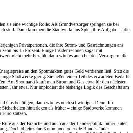
len sie eine wichtige Rolle: Als Grundversorger springen sie bei
och sind. Dann kommen die Stadtwerke ins Spiel, ihre Aufgabe ist die
 derjenigen Privatpersonen, die ihre Strom- und Gasrechnungen ans
n zehn bis 15 Prozent. Einige Insider rechnen sogar mit
twerk nicht mehr bezahlt, dann wird es auch bei den Versorgern, die
Energiepreise an den Spotmärkten gutes Geld verdienen ließ. Statt die
nige Stadtwerke gierig: Sie ließen einen Teil des erwarteten Bedarfs
kaufen. Am Spotmarkt kauft man Strom und Gas etwa für den nächsten
sten Jahr etwa. Nur implodiert die bisherige Logik des Geschäfts am
nd Gas benötigen, dann wird es noch schwieriger. Denn: Im
 Sicherheiten hinterlegen als früher – einige Stadtwerke kommen
n Euro stützen.
e Rufe aus der Branche und auch aus der Landespolitik immer lauter
htung. Doch ob einzelne Kommunen oder die Bundesländer