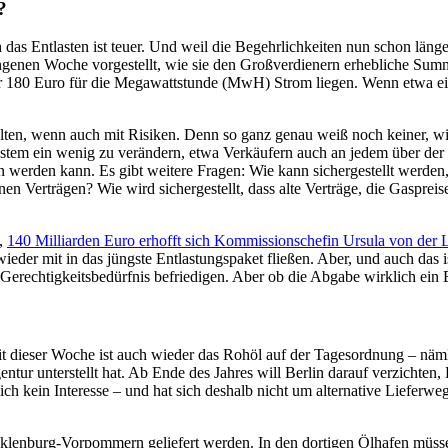
?
das Entlasten ist teuer. Und weil die Begehrlichkeiten nun schon läng
genen Woche vorgestellt, wie sie den Großverdienern erhebliche Summ
ber 180 Euro für die Megawattstunde (MwH) Strom liegen. Wenn etwa e
halten, wenn auch mit Risiken. Denn so ganz genau weiß noch keiner, w
 System ein wenig zu verändern, etwa Verkäufern auch an jedem über de
en werden kann. Es gibt weitere Fragen: Wie kann sichergestellt werden
nen Verträgen? Wie wird sichergestellt, dass alte Verträge, die Gasprei
ß,
140 Milliarden Euro erhofft sich Kommissionschefin Ursula von der
ieder mit in das jüngste Entlastungspaket fließen. Aber, und auch das i
n Gerechtigkeitsbedürfnis befriedigen. Aber ob die Abgabe wirklich ei
eit dieser Woche ist auch wieder das Rohöl auf der Tagesordnung – näm
ur unterstellt hat. Ab Ende des Jahres will Berlin darauf verzichten,
ich kein Interesse – und hat sich deshalb nicht um alternative Liefer
klenburg-Vorpommern geliefert werden. In den dortigen Ölhafen müsse