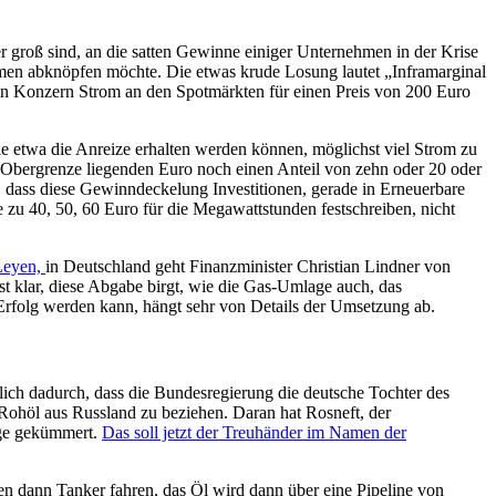
er groß sind, an die satten Gewinne einiger Unternehmen in der Krise
en abknöpfen möchte. Die etwas krude Losung lautet „Inframarginal
in Konzern Strom an den Spotmärkten für einen Preis von 200 Euro
ie etwa die Anreize erhalten werden können, möglichst viel Strom zu
r Obergrenze liegenden Euro noch einen Anteil von zehn oder 20 oder
, dass diese Gewinndeckelung Investitionen, gerade in Erneuerbare
se zu 40, 50, 60 Euro für die Megawattstunden festschreiben, nicht
 Leyen,
in Deutschland geht Finanzminister Christian Lindner von
st klar, diese Abgabe birgt, wie die Gas-Umlage auch, das
n Erfolg werden kann, hängt sehr von Details der Umsetzung ab.
lich dadurch, dass die Bundesregierung die deutsche Tochter des
 Rohöl aus Russland zu beziehen. Daran hat Rosneft, der
wege gekümmert.
Das soll jetzt der Treuhänder im Namen der
n dann Tanker fahren, das Öl wird dann über eine Pipeline von