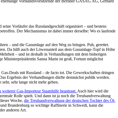
der ehemalige Vorstandsvorsitzende der Berliner GASAG AG, Gerhard
d seine Vorläufer das Russlandgeschäft organisiert – und bestens
 betroffen. Der Mechanismus ist dabei immer derselbe: Wo es laufende
ähren – und die Gasumlage auf den Weg zu bringen. Puh, gerettet.
ren. Da hilft auch der Löwenanteil aus dem Gasumlage-Topf in Höhe
 Mehrheit – und ist deshalb in Verhandlungen mit dem bisherigen
ge Ministerpräsidentin Sanna Marin ist groß, Fortum möglichst
 – Gas-Deals mit Russland – de facto tot. Die Gewerkschaften dringen
 Das Ergebnis der Verhandlungen dürfte demnächst publik werden.
h sehr, sehr lange nicht mehr geben.
weiterer Gas-Importeur Staatshilfe beantragt.
Auch hier wird die
entrale Rolle spielt. Und dann ist ja noch die Treuhandverwaltung
 dieser Woche,
die Treuhandverwaltung der deutschen Tochter des Öl-
in und Brandenburg so wichtige Raffinerie in Schwedt, kann die
der anderen Art.