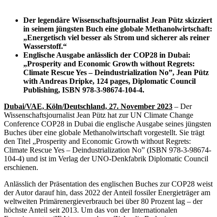
Der legendäre Wissenschaftsjournalist Jean Pütz skizziert
in seinem jüngsten Buch eine globale Methanolwirtschaft:
„Energetisch viel besser als Strom und sicherer als reiner
Wasserstoff.“
Englische Ausgabe anlässlich der COP28 in Dubai:
„Prosperity and Economic Growth without Regrets:
Climate Rescue Yes – Deindustrialization No”, Jean Pütz
with Andreas Dripke, 124 pages, Diplomatic Council
Publishing, ISBN
978-3-98674-104-4.
Dubai/VAE, Köln/Deutschland, 27. November 2023
– Der
Wissenschaftsjournalist Jean Pütz hat zur UN Climate Change
Conference COP28 in Dubai die englische Ausgabe seines jüngsten
Buches über eine globale Methanolwirtschaft vorgestellt. Sie trägt
den Titel „Prosperity and Economic Growth without Regrets:
Climate Rescue Yes – Deindustrialization No” (ISBN 978-3-98674-
104-4) und ist im Verlag der UNO-Denkfabrik Diplomatic Council
erschienen.
Anlässlich der Präsentation des englischen Buches zur COP28 weist
der Autor darauf hin, dass 2022 der Anteil fossiler Energieträger am
weltweiten Primärenergieverbrauch bei über 80 Prozent lag – der
höchste Anteil seit 2013. Um das von der Internationalen