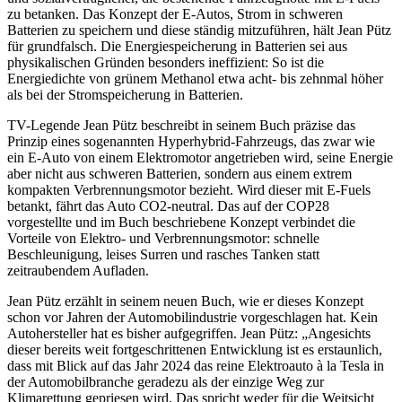
zu betanken. Das Konzept der E-Autos, Strom in schweren
Batterien zu speichern und diese ständig mitzuführen, hält Jean Pütz
für grundfalsch. Die Energiespeicherung in Batterien sei aus
physikalischen Gründen besonders ineffizient: So ist die
Energiedichte von grünem Methanol etwa acht- bis zehnmal höher
als bei der Stromspeicherung in Batterien.
TV-Legende Jean Pütz beschreibt in seinem Buch präzise das
Prinzip eines sogenannten Hyperhybrid-Fahrzeugs, das zwar wie
ein E-Auto von einem Elektromotor angetrieben wird, seine Energie
aber nicht aus schweren Batterien, sondern aus einem extrem
kompakten Verbrennungsmotor bezieht. Wird dieser mit E-Fuels
betankt, fährt das Auto CO2-neutral. Das auf der COP28
vorgestellte und im Buch beschriebene Konzept verbindet die
Vorteile von Elektro- und Verbrennungsmotor: schnelle
Beschleunigung, leises Surren und rasches Tanken statt
zeitraubendem Aufladen.
Jean Pütz erzählt in seinem neuen Buch, wie er dieses Konzept
schon vor Jahren der Automobilindustrie vorgeschlagen hat. Kein
Autohersteller hat es bisher aufgegriffen. Jean Pütz: „Angesichts
dieser bereits weit fortgeschrittenen Entwicklung ist es erstaunlich,
dass mit Blick auf das Jahr 2024 das reine Elektroauto à la Tesla in
der Automobilbranche geradezu als der einzige Weg zur
Klimarettung gepriesen wird. Das spricht weder für die Weitsicht