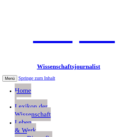
Jean Pütz
Wissenschaftsjournalist
Springe zum Inhalt
Menü
Home
Lexikon der
Wissenschaft
Leben
& Werk