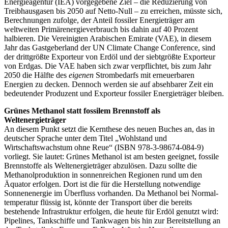
Energieagentur (IEA) vorgegebene Ziel – die Reduzierung von
Treibhausgasen bis 2050 auf Netto-Null – zu erreichen, müsste sich,
Berechnungen zufolge, der Anteil fossiler Energieträger am
weltweiten Primärenergieverbrauch bis dahin auf 40 Prozent
halbieren. Die Vereinigten Arabischen Emirate (VAE), in diesem
Jahr das Gastgeberland der UN Climate Change Conference, sind
der drittgrößte Exporteur von Erdöl und der siebtgrößte Exporteur
von Erdgas. Die VAE haben sich zwar verpflichtet, bis zum Jahr
2050 die Hälfte des
eigenen
Strombedarfs mit erneuerbaren
Energien zu decken. Dennoch werden sie auf absehbarer Zeit ein
bedeutender Produzent und Exporteur fossiler Energieträger bleiben.
Grünes Methanol statt fossilem Brennstoff als
Weltenergieträger
An diesem Punkt setzt die Kernthese des neuen Buches an, das in
deutscher Sprache unter dem Titel „Wohlstand und
Wirtschaftswachstum ohne Reue“ (ISBN 978-3-98674-084-9)
vorliegt. Sie lautet: Grünes Methanol ist am besten geeignet, fossile
Brennstoffe als Weltenergieträger abzulösen. Dazu sollte die
Methanolproduktion in sonnenreichen Regionen rund um den
Äquator erfolgen. Dort ist die für die Herstellung notwendige
Sonnenenergie im Überfluss vorhanden. Da Methanol bei Normal­
temperatur flüssig ist, könnte der Transport über die bereits
bestehende Infrastruktur erfolgen, die heute für Erdöl genutzt wird:
Pipelines, Tankschiffe und Tankwagen bis hin zur Bereitstellung an