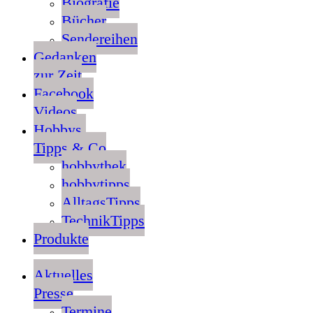
Biografie
Bücher
Sendereihen
Gedanken
zur Zeit
Facebook
Videos
Hobbys,
Tipps & Co
hobbythek
hobbytipps
AlltagsTipps
TechnikTipps
Produkte
Aktuelles
Presse
Termine