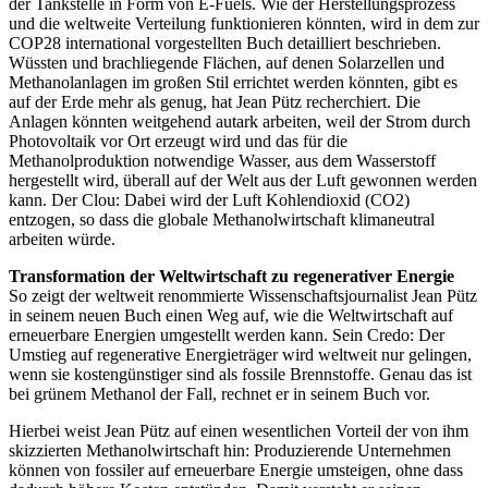
der Tankstelle in Form von E­‑Fuels. Wie der Herstellungsprozess
und die weltweite Verteilung funktionieren könnten, wird in dem zur
COP28 international vorgestellten Buch detailliert beschrieben.
Wüssten und brachliegende Flächen, auf denen Solarzellen und
Methanolanlagen im großen Stil errichtet werden könnten, gibt es
auf der Erde mehr als genug, hat Jean Pütz recherchiert. Die
Anlagen könnten weitgehend autark arbeiten, weil der Strom durch
Photovoltaik vor Ort erzeugt wird und das für die
Methanolproduktion notwendige Wasser, aus dem Wasserstoff
hergestellt wird, überall auf der Welt aus der Luft gewonnen werden
kann. Der Clou: Dabei wird der Luft Kohlendioxid (CO2)
entzogen, so dass die globale Methanolwirtschaft klimaneutral
arbeiten würde.
Transformation der Weltwirtschaft zu regenerativer Energie
So zeigt der weltweit renommierte Wissenschaftsjournalist Jean Pütz
in seinem neuen Buch einen Weg auf, wie die Weltwirtschaft auf
erneuerbare Energien umgestellt werden kann. Sein Credo: Der
Umstieg auf regenerative Energieträger wird weltweit nur gelingen,
wenn sie kostengünstiger sind als fossile Brennstoffe. Genau das ist
bei grünem Methanol der Fall, rechnet er in seinem Buch vor.
Hierbei weist Jean Pütz auf einen wesentlichen Vorteil der von ihm
skizzierten Methanolwirtschaft hin: Produzierende Unternehmen
können von fossiler auf erneuerbare Energie umsteigen, ohne dass