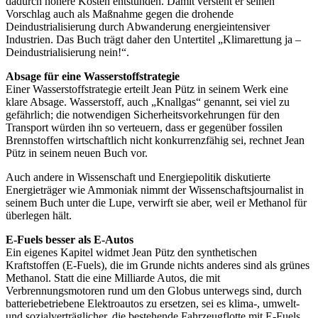
dadurch höhere Kosten entstünden. Damit versteht er seinen
Vorschlag auch als Maßnahme gegen die drohende
Deindustrialisierung durch Abwanderung energieintensiver
Industrien. Das Buch trägt daher den Untertitel „Klimarettung ja –
Deindustrialisierung nein!“.
Absage für eine Wasserstoffstrategie
Einer Wasserstoffstrategie erteilt Jean Pütz in seinem Werk eine
klare Absage. Wasserstoff, auch „Knallgas“ genannt, sei viel zu
gefährlich; die notwendigen Sicherheitsvorkehrungen für den
Transport würden ihn so verteuern, dass er gegenüber fossilen
Brennstoffen wirtschaftlich nicht konkurrenzfähig sei, rechnet Jean
Pütz in seinem neuen Buch vor.
Auch andere in Wissenschaft und Energiepolitik diskutierte
Energieträger wie Ammoniak nimmt der Wissenschaftsjournalist in
seinem Buch unter die Lupe, verwirft sie aber, weil er Methanol für
überlegen hält.
E-Fuels besser als E-Autos
Ein eigenes Kapitel widmet Jean Pütz den synthetischen
Kraftstoffen (E-Fuels), die im Grunde nichts anderes sind als grünes
Methanol. Statt die eine Milliarde Autos, die mit
Verbrennungsmotoren rund um den Globus unterwegs sind, durch
batteriebetriebene Elektroautos zu ersetzen, sei es klima-, umwelt-
und sozialverträglicher, die bestehende Fahrzeugflotte mit E-Fuels