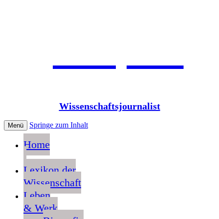
Jean Pütz
Wissenschaftsjournalist
Springe zum Inhalt
Menü
Home
Lexikon der
Wissenschaft
Leben
& Werk