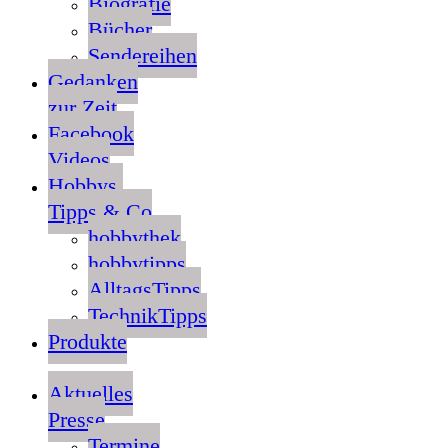
Biografie
Bücher
Sendereihen
Gedanken
zur Zeit
Facebook
Videos
Hobbys,
Tipps & Co
hobbythek
hobbytipps
AlltagsTipps
TechnikTipps
Produkte
Aktuelles
Presse
Termine