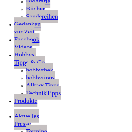
Biografie
Bücher
Sendereihen
Gedanken
zur Zeit
Facebook
Videos
Hobbys,
Tipps & Co
hobbythek
hobbytipps
AlltagsTipps
TechnikTipps
Produkte
Aktuelles
Presse
Termine