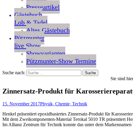
Presseartikel
Gästebuch
Lob & Tadel
Altes Gästebuch
Pützmunter
live Show
Showvarianten
Pützmunter-Show Termine
Suche nach:
Sie sind hie
Zinnersatz-Produkt für Karosserierepara
15. November 2017
Physik, Chemie, Technik
Henkel präsentiert epoxidbasiertes Zinnersatz-Produkt für Karosserie
Mit dem Zweikomponenten-Material Terokal 5010 TR präsentiert Henkel
Im Allianz Zentrum für Technik konnte das unter dem Markennamen Ter