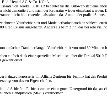
R. Bild: Henkel AG & Co. KGaA
satz von Terokal 5010 TR bedeutet für die Autowerkstatt eine enorme
 nicht demontiert und nach der Reparatur wieder eingebaut werden. Die 
raturen nicht höher werden, als stünde das Auto in der prallen Sonne.
eichneten Verarbeitbarkeit und Modellierbarkeit auch an schlecht erre
s 80 Grad Celsius ausgehärtet. Anders als beim Zinn, das bei sehr viel
n einfacher. Dank der langen Verarbeitbarkeit von rund 80 Minuten ble
en einfach dank einer speziellen Mischdüse, über die Terokal 5010 T
 gewährleistet.
 der Fahrzeugkarosserie. Im Allianz Zentrum für Technik hat das Produ
berzeugt von dessen Eigenschaften.
 und Schleifen. Es bietet zudem einen guten Untergrund für das ansch
hlichen Handpistolen (Staku) verarbeitbar.