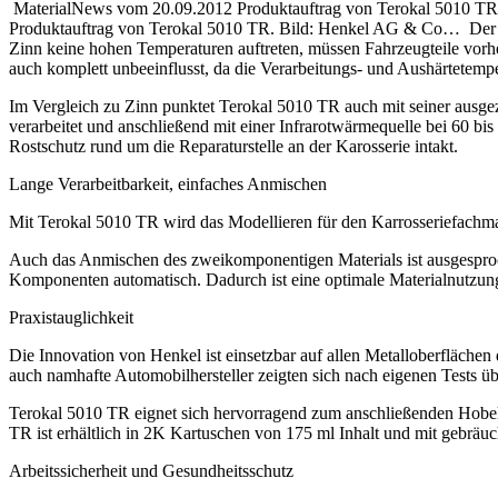
MaterialNews vom 20.09.2012 Produktauftrag von Terokal 5010 T
Produktauftrag von Terokal 5010 TR. Bild: Henkel AG & Co… Der Ein
Zinn keine hohen Temperaturen auftreten, müssen Fahrzeugteile vorher
auch komplett unbeeinflusst, da die Verarbeitungs- und Aushärtetempe
Im Vergleich zu Zinn punktet Terokal 5010 TR auch mit seiner ausgez
verarbeitet und anschließend mit einer Infrarotwärmequelle bei 60 bi
Rostschutz rund um die Reparaturstelle an der Karosserie intakt.
Lange Verarbeitbarkeit, einfaches Anmischen
Mit Terokal 5010 TR wird das Modellieren für den Karrosseriefachman
Auch das Anmischen des zweikomponentigen Materials ist ausgesproch
Komponenten automatisch. Dadurch ist eine optimale Materialnutzung
Praxistauglichkeit
Die Innovation von Henkel ist einsetzbar auf allen Metalloberflächen
auch namhafte Automobilhersteller zeigten sich nach eigenen Tests ü
Terokal 5010 TR eignet sich hervorragend zum anschließenden Hobeln
TR ist erhältlich in 2K Kartuschen von 175 ml Inhalt und mit gebräuc
Arbeitssicherheit und Gesundheitsschutz