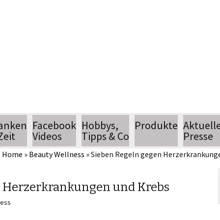
Jean Pütz
Wissenschaftsjournalist
anken
Facebook
Hobbys,
Produkte
Aktuell
Zeit
Videos
Tipps & Co
Presse
:
Home
»
Beauty Wellness
»
Sieben Regeln gegen Herzerkrankung
hobbythek
Termin
hobbytipps
Pressear
n Herzerkrankungen und Krebs
ness
n
AlltagsTipps