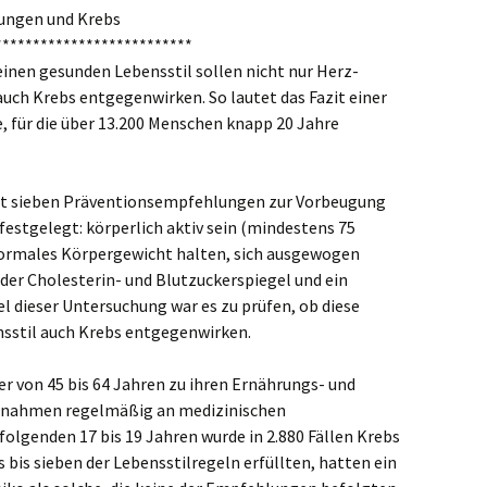
ungen und Krebs
TechnikTipps
**************************
 einen gesunden Lebensstil sollen nicht nur Herz-
uch Krebs entgegenwirken. So lautet das Fazit einer
 für die über 13.200 Menschen knapp 20 Jahre
hat sieben Präventionsempfehlungen zur Vorbeugung
estgelegt: körperlich aktiv sein (mindestens 75
normales Körpergewicht halten, sich ausgewogen
nder Cholesterin- und Blutzuckerspiegel und ein
l dieser Untersuchung war es zu prüfen, ob diese
nsstil auch Krebs entgegenwirken.
r von 45 bis 64 Jahren zu ihren Ernährungs- und
 nahmen regelmäßig an medizinischen
folgenden 17 bis 19 Jahren wurde in 2.880 Fällen Krebs
s bis sieben der Lebensstilregeln erfüllten, hatten ein