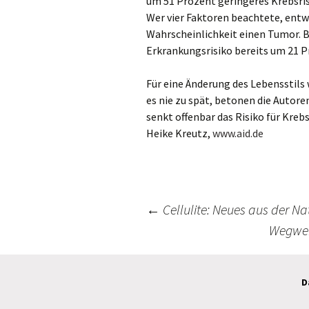
um 51 Prozent geringeres Krebsris
Wer vier Faktoren beachtete, entwi
Wahrscheinlichkeit einen Tumor. B
Erkrankungsrisiko bereits um 21 P
Für eine Änderung des Lebensstil
es nie zu spät, betonen die Autore
senkt offenbar das Risiko für Kre
Heike Kreutz,
www.aid.de
←
Cellulite: Neues aus der Na
Wegweis
Beitrags-
Navigation
D