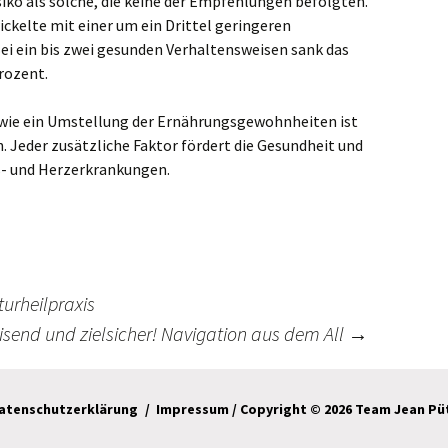
iko als solche, die keine der Empfehlungen befolgten.
ckelte mit einer um ein Drittel geringeren
ei ein bis zwei gesunden Verhaltensweisen sank das
rozent.
s wie ein Umstellung der Ernährungsgewohnheiten ist
n. Jeder zusätzliche Faktor fördert die Gesundheit und
bs- und Herzerkrankungen.
turheilpraxis
end und zielsicher! Navigation aus dem All
→
atenschutzerklärung
Impressum
/ Copyright © 2026 Team Jean Pü