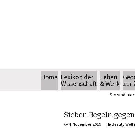
Springe
Home
Lexikon der
Leben
Ged
zum
Wissenschaft
& Werk
zur 
Inhalt
Sie sind hier
Biografie
Bücher
Sieben Regeln gege
4. November 2016
Beauty Well
Sendereihe