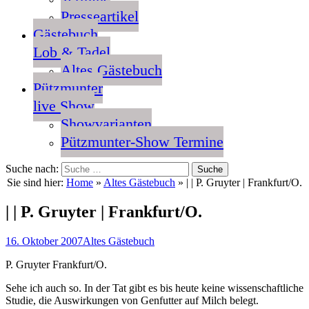
Presseartikel
Gästebuch
Lob & Tadel
Altes Gästebuch
Pützmunter
live Show
Showvarianten
Pützmunter-Show Termine
Suche nach:
Sie sind hier:
Home
»
Altes Gästebuch
»
| | P. Gruyter | Frankfurt/O.
| | P. Gruyter | Frankfurt/O.
16. Oktober 2007
Altes Gästebuch
P. Gruyter Frankfurt/O.
Sehe ich auch so. In der Tat gibt es bis heute keine wissenschaftliche
Studie, die Auswirkungen von Genfutter auf Milch belegt.