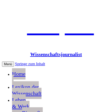
Jean Pütz
Wissenschaftsjournalist
Springe zum Inhalt
Menü
Home
Lexikon der
Wissenschaft
Leben
& Werk