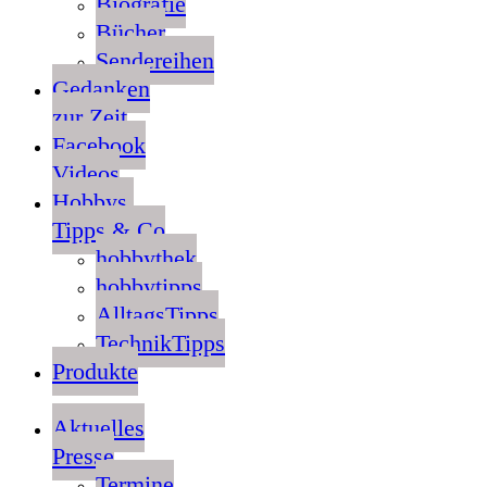
Biografie
Bücher
Sendereihen
Gedanken
zur Zeit
Facebook
Videos
Hobbys,
Tipps & Co
hobbythek
hobbytipps
AlltagsTipps
TechnikTipps
Produkte
Aktuelles
Presse
Termine